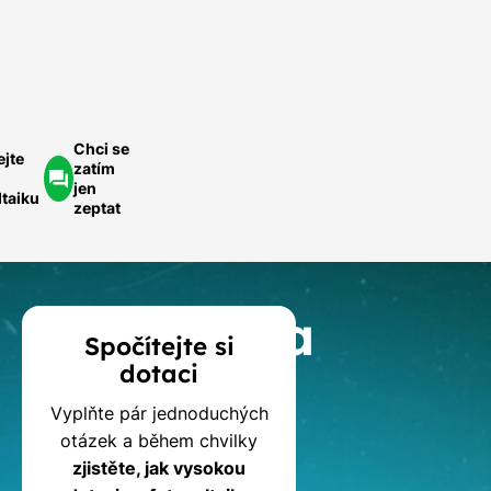
ychlá
optávka
Chci se
ejte
zatím
jen
ltaiku
zeptat
Kalkulačka
Spočítejte si
dotaci
dotací
Vyplňte pár jednoduchých
na
otázek a během chvilky
zjistěte, jak vysokou