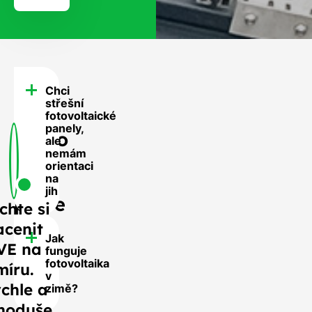
Chci
FAQ
střešní
-
fotovoltaické
panely,
Často
ale
nemám
se
orientaci
nás
na
jih
ptáte
chte si
acenit
Jak
VE na
funguje
fotovoltaika
míru.
v
chle a
zimě?
noduše.