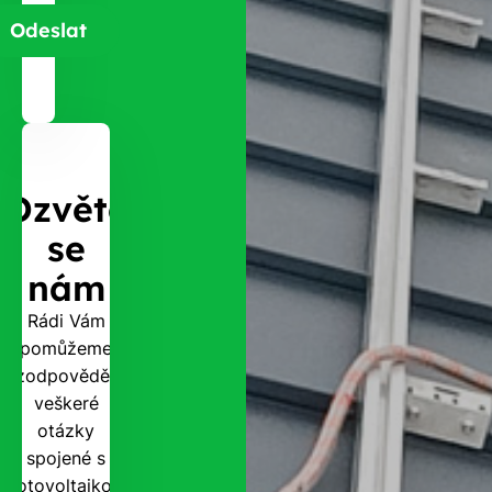
Ozvěte
se
nám
Rádi Vám
pomůžeme
zodpovědět
veškeré
otázky
spojené s
fotovoltaikou