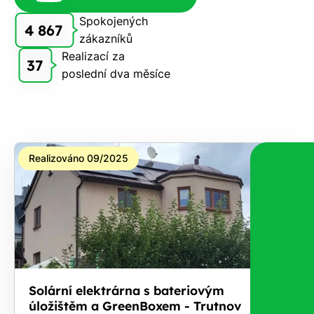
zdarma
Spokojených
4 867
pošleme,
zákazníků
na co
Realizací za
37
máte
poslední dva měsíce
nárok.
Stačí
nám dát
vědět -
a nic Vás
Realizováno 09/2025
to
nestojí.
Solární elektrárna s bateriovým
úložištěm a GreenBoxem - Trutnov