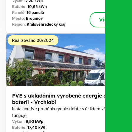
Výkon:
7,20 kWp
Baterie:
10,65 kWh
Panelů:
16 panelů
Město:
Broumov
Více
Region:
Královéhradecký kraj
Realizováno 06/2024
FVE s ukládáním vyrobené energie do
baterií - Vrchlabí
Instalace fve proběhla rychle dobře s úklidem vše
funguje
Výkon:
9,90 kWp
Baterie:
17,40 kWh