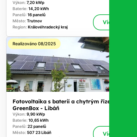
Výkon:
7,20 kWp
Baterie:
14,20 kWh
Panelů:
16 panelů
Město:
Trutnov
Více
Region:
Královéhradecký kraj
Realizováno 08/2025
Fotovoltaika s baterií a chytrým řízením
GreenBox - Libáň
Výkon:
9,90 kWp
Baterie:
10,65 kWh
Panelů:
22 panelů
Město:
507 23 Libáň
Více