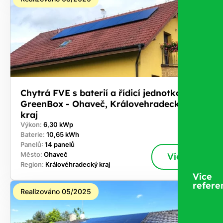
Chytrá FVE s baterií a řídicí jednotkou
GreenBox - Ohaveč, Královehradecký
kraj
Výkon:
6,30 kWp
Baterie:
10,65 kWh
Panelů:
14 panelů
Město:
Ohaveč
Více
Region:
Královéhradecký kraj
Více
refere
Realizováno 05/2025