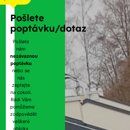
Pošlete
poptávku/dotaz
Pošlete
nám
nezávaznou
poptávku
nebo se
nás
zeptejte
na cokoli.
Rádi Vám
pomůžeme
zodpovědět
veškeré
otázky