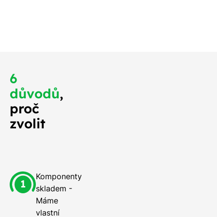
 měli na střeše
o nejdříve.
6
důvodů
,
proč
zvolit
Komponenty
skladem -
Máme
vlastní