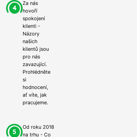
Za nás
hovoří
spokojení
klienti -
Názory
našich
klientů jsou
pro nás
zavazující.
Prohlédněte
si
hodnocení,
ať víte, jak
pracujeme.
Od roku 2018
na trhu - Co