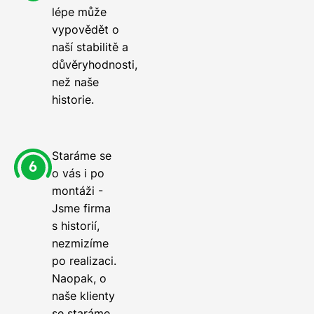
lépe může
vypovědět o
naší stabilitě a
důvěryhodnosti,
než naše
historie.
Staráme se
o vás i po
montáži -
Jsme firma
s historií,
nezmizíme
po realizaci.
Naopak, o
naše klienty
se staráme