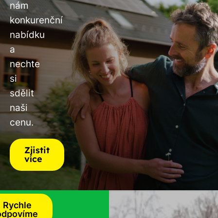
nám
konkurenční
nabídku
a
nechte
si
sdělit
naši
cenu.
Zjistit
více
Rychle
odpovíme