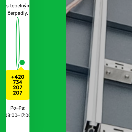
i s tepelnými
čerpadly.
+420
734
207
207
Po–Pá:
08:00–17:00