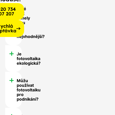
20 734
Jaké
07 207
FVE
panely
jsou
ychlá
pro
ptávka
mě
nejvhodnější?
Je
fotovoltaika
ekologická?
Můžu
používat
fotovoltaiku
pro
podnikání?