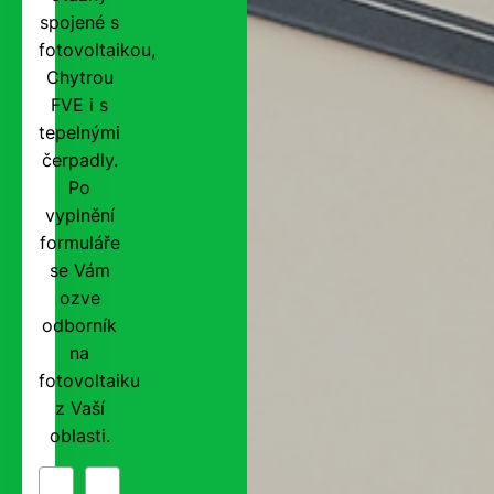
spojené s
fotovoltaikou,
Chytrou
FVE i s
tepelnými
čerpadly.
Po
vyplnění
formuláře
se Vám
ozve
odborník
na
fotovoltaiku
z Vaší
oblasti.