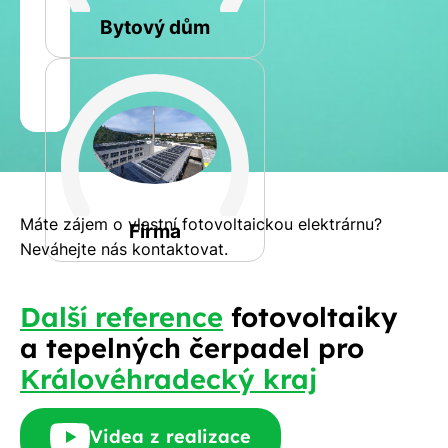
Bytový dům
Jméno
a
Spočítat
příjmení
kalkulaci
Jiná
Telefon
Máte zájem o vlastní fotovoltaickou elektrárnu?
Firma
Neváhejte nás kontaktovat.
E-
Další reference
fotovoltaiky
mail
a tepelných čerpadel pro
Královéhradecký kraj
Rádi
Videa z realizace
Vám