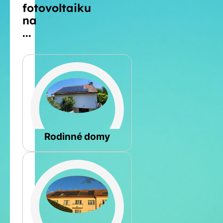
fotovoltaiku
na
...
Šikmá
Rodinné domy
Rovná