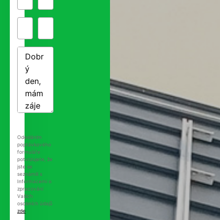
Odesláním
poptávkového
formuláře
potvrzujete, že
jste se
seznámili s
Informacemi o
zpracování
Vašich
osobních údajů
zde
.