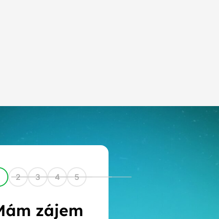
1
2
3
4
5
Mám zájem