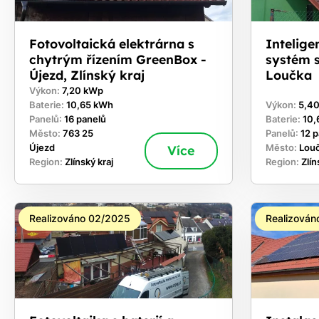
Fotovoltaická elektrárna s
Intelige
chytrým řízením GreenBox -
systém 
Újezd, Zlínský kraj
Loučka
Výkon:
7,20 kWp
Baterie:
10,65 kWh
Výkon:
5,4
Panelů:
16 panelů
Baterie:
10,
Město:
763 25
Panelů:
12 
Újezd
Více
Město:
Lou
Region:
Zlínský kraj
Region:
Zlín
Realizováno 02/2025
Realizován