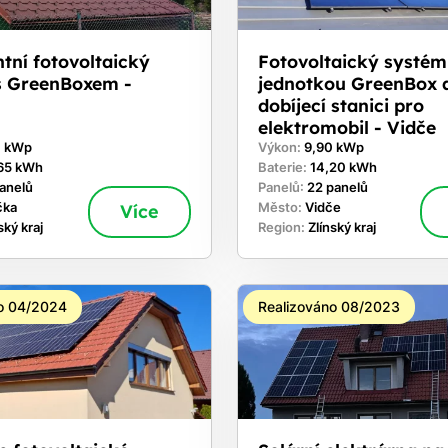
ntní fotovoltaický
Fotovoltaický systém 
s GreenBoxem -
jednotkou GreenBox 
dobíjecí stanici pro
elektromobil - Vidče
0 kWp
Výkon:
9,90 kWp
65 kWh
Baterie:
14,20 kWh
panelů
Panelů:
22 panelů
čka
Více
Město:
Vidče
ský kraj
Region:
Zlínský kraj
o 04/2024
Realizováno 08/2023