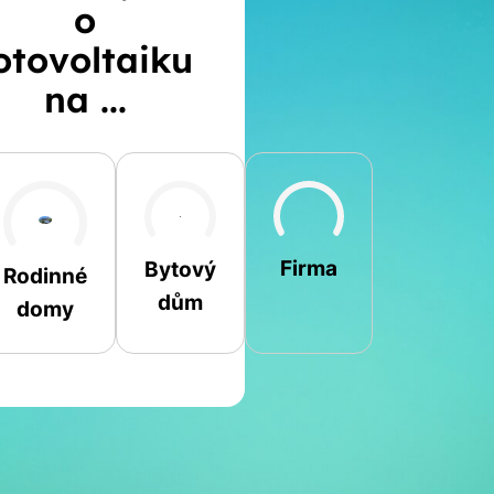
o
otovoltaiku
na ...
Šikmá
Rovná
Jiná
Firma
Bytový
Rodinné
dům
domy
Jméno a příjmení
Spočítat
Telefon
kalkulaci
E-mail