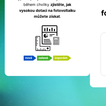
během chvilky
zjistěte, jak
fotovoltaiku
vysokou dotaci na fotovoltaiku
f
můžete získat
.