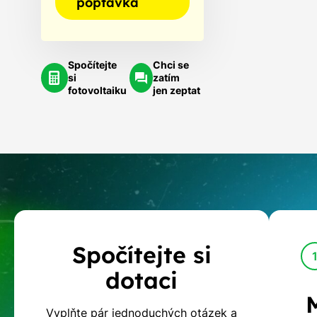
poptávka
Spočítejte
Chci se
si
zatím
fotovoltaiku
jen zeptat
Kalkulačka
Spočítejte si
dotací
dotaci
na
Vyplňte pár jednoduchých otázek a