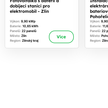
Fotovoltaika s baterií a
Instalac
dobíjecí stanici pro
elektrár
elektromobil - Zlín
baterio
Pohořeli
Výkon:
9,90 kWp
Výkon:
9,9
Baterie:
10,65 kWh
Baterie:
11,
Panelů:
22 panelů
Panelů:
22 
Město:
Zlín
Více
Město:
Poho
Region:
Zlínský kraj
Region:
Zlín
ekejte
,
hte si
rhnout
ešení