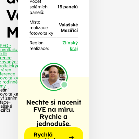
Počet
solárních
15 panelů
Valašské
panelů:
Místo
Valašské
Meziříčí
realizace
Meziříčí
fotovoltaiky:
Region
Zlínský
PEG -
realizace:
kraj
tovoltaika
klíč
rence
izovaných
voltaických
tráren
ference
tovoltaiky
o rodinné
my
řešní
tovoltaika
vyřízením
Nechte si nacenit
tace-
lašské
FVE na míru.
ziříčí
Rychle a
jednoduše.
Rychlá