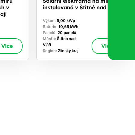
 míru
Solární elektrárna na míru
ch v
instalovaná v Štítné nad Vláří
aji
Výkon:
9,00 kWp
Baterie:
10,65 kWh
Panelů:
20 panelů
Město:
Štítná nad
Více
Vláří
Více
Region:
Zlínský kraj