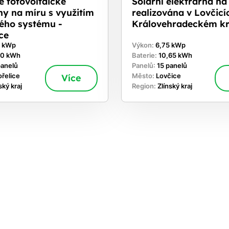
e fotovoltaické
Solární elektrárna na
ny na míru s využitím
realizována v Lovčicí
vého systému -
Královehradeckém kr
ce
0 kWp
Výkon:
6,75 kWp
60 kWh
Baterie:
10,65 kWh
panelů
Panelů:
15 panelů
řelice
Více
Město:
Lovčice
ský kraj
Region:
Zlínský kraj