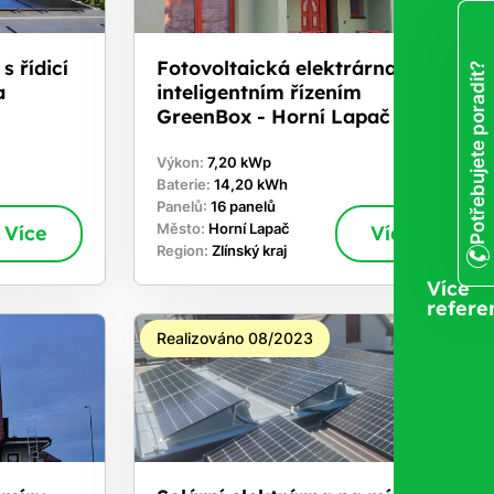
s řídicí
Fotovoltaická elektrárna s
Potřebujete poradit?
a
inteligentním řízením
GreenBox - Horní Lapač
Výkon:
7,20 kWp
Baterie:
14,20 kWh
Panelů:
16 panelů
Více
Město:
Horní Lapač
Více
Region:
Zlínský kraj
Více
refere
Realizováno 08/2023