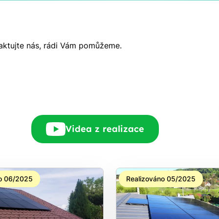
Rádi Vám zdarma
taktujte nás, rádi Vám pomůžeme.
pošleme, na co máte
nárok.
tačí nám dát vědět - a
nic Vás to nestojí.
Videa z realizace
o 06/2025
Realizováno 05/2025