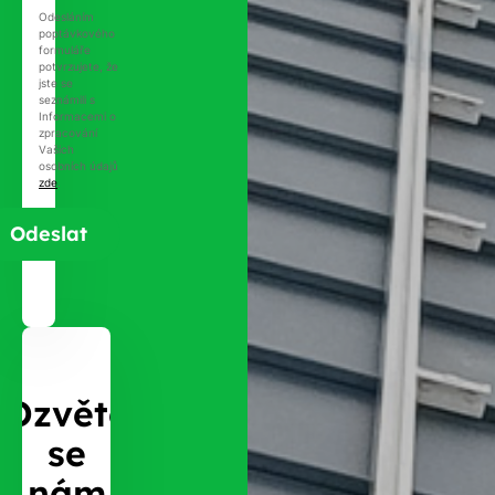
Odesláním
poptávkového
formuláře
potvrzujete, že
jste se
seznámili s
Informacemi o
zpracování
Vašich
osobních údajů
zde
.
Ozvěte
se
nám