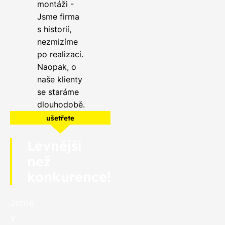
montáži -
Jsme firma
s historií,
nezmizíme
po realizaci.
Naopak, o
naše klienty
se staráme
dlouhodobě.
ušetřete
Levnější
než
konkurence!
Jsme
v