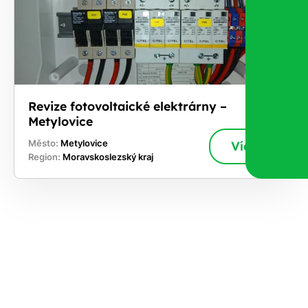
Revize fotovoltaické elektrárny –
Metylovice
Město:
Metylovice
Více
Region:
Moravskoslezský kraj
ekejte
,
hte si
rhnout
ešení
tě dnes