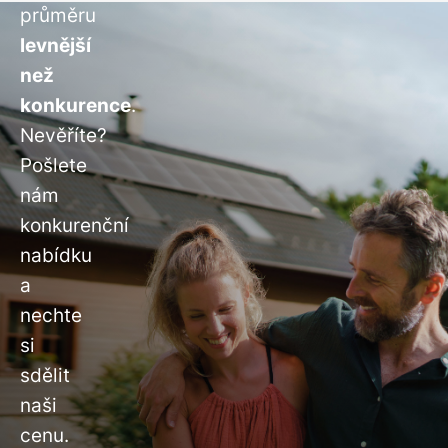
průměru
levnější
než
konkurence
.
Nevěříte?
Pošlete
nám
konkurenční
nabídku
a
nechte
si
sdělit
naši
cenu.