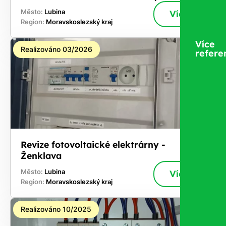
Město:
Lubina
Více
Region:
Moravskoslezský kraj
Více
Realizováno 03/2026
refere
Revize fotovoltaické elektrárny -
Ženklava
Město:
Lubina
Více
Region:
Moravskoslezský kraj
Realizováno 10/2025