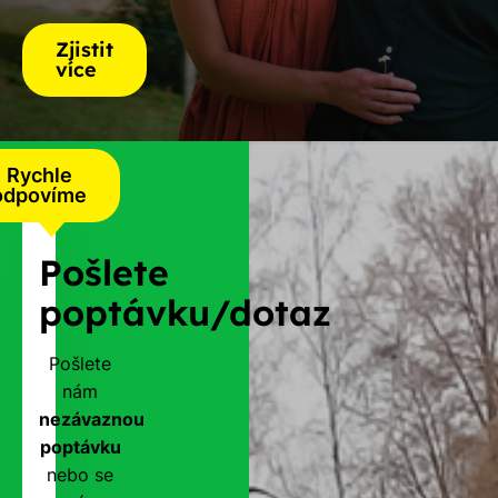
Zjistit
více
Rychle
odpovíme
Pošlete
poptávku/dotaz
Pošlete
nám
nezávaznou
poptávku
nebo se