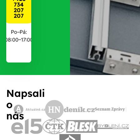
734
207
207
Po–Pá:
08:00–17:00
Napsali
o
nás