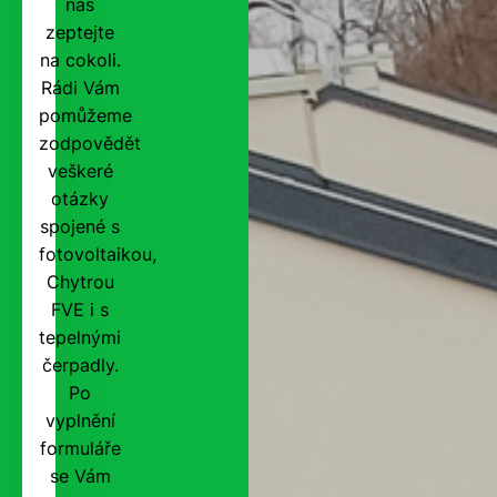
nás
zeptejte
na cokoli.
Rádi Vám
pomůžeme
zodpovědět
veškeré
otázky
spojené s
fotovoltaikou,
Chytrou
FVE i s
tepelnými
čerpadly.
Po
vyplnění
formuláře
se Vám