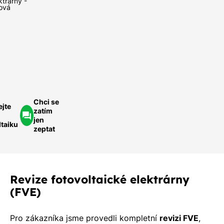
ktrárny -
míru.
ová
Rychle a
ednoduše.
ychlá
optávka
Chci se
ejte
zatím
jen
ltaiku
zeptat
Revize fotovoltaické elektrárny
(FVE)
Pro zákazníka jsme provedli kompletní
revizi FVE
,