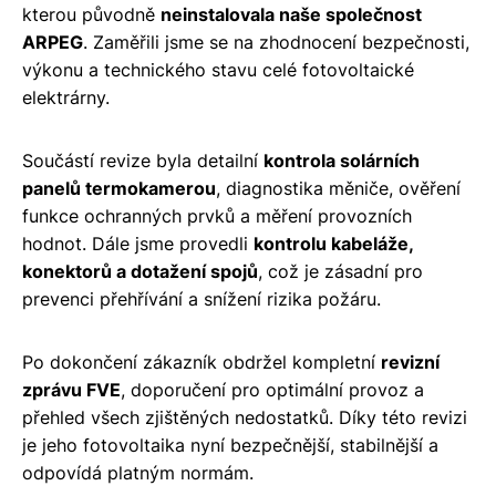
kterou původně
neinstalovala naše společnost
ARPEG
. Zaměřili jsme se na zhodnocení bezpečnosti,
výkonu a technického stavu celé fotovoltaické
elektrárny.
Součástí revize byla detailní
kontrola solárních
panelů termokamerou
, diagnostika měniče, ověření
funkce ochranných prvků a měření provozních
hodnot. Dále jsme provedli
kontrolu kabeláže,
konektorů a dotažení spojů
, což je zásadní pro
prevenci přehřívání a snížení rizika požáru.
Po dokončení zákazník obdržel kompletní
revizní
zprávu FVE
, doporučení pro optimální provoz a
přehled všech zjištěných nedostatků. Díky této revizi
je jeho fotovoltaika nyní bezpečnější, stabilnější a
odpovídá platným normám.