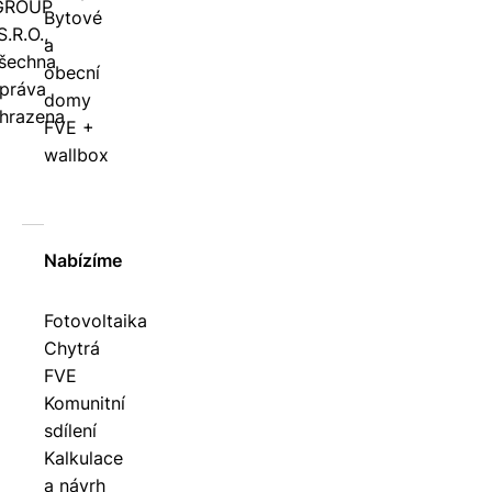
GROUP
Bytové
S.R.O.,
a
šechna
obecní
práva
domy
hrazena
FVE +
wallbox
Nabízíme
Fotovoltaika
Chytrá
FVE
Komunitní
sdílení
Kalkulace
a návrh