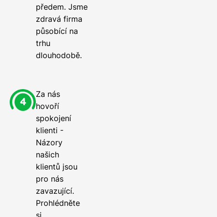
předem. Jsme
zdravá firma
působící na
trhu
dlouhodobě.
Za nás
hovoří
spokojení
klienti -
Názory
našich
klientů jsou
pro nás
zavazující.
Prohlédněte
si