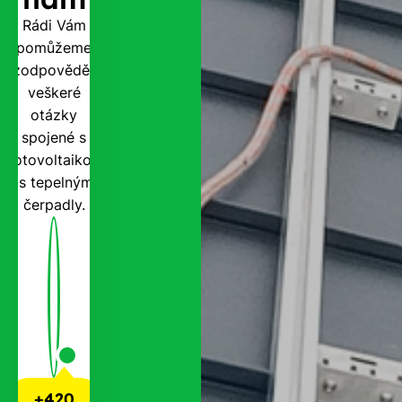
Rádi Vám
pomůžeme
zodpovědět
veškeré
otázky
spojené s
fotovoltaikou
i s tepelnými
čerpadly.
+420