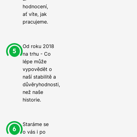
hodnocení,
ať víte, jak
pracujeme.
Od roku 2018
na trhu - Co
lépe může
vypovědět o
naší stabilitě a
důvěryhodnosti,
než naše
historie.
Staráme se
o vás i po