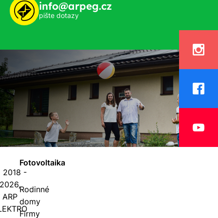
info@arpeg.cz
pište dotazy
Fotovoltaika
 2018 -
2026,
Rodinné
ARP
domy
LEKTRO
Firmy