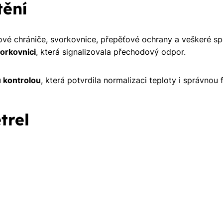
tění
dové chrániče, svorkovnice, přepěťové ochrany a veškeré sp
orkovnici
, která signalizovala přechodový odpor.
u kontrolou
, která potvrdila normalizaci teploty i správnou
trel