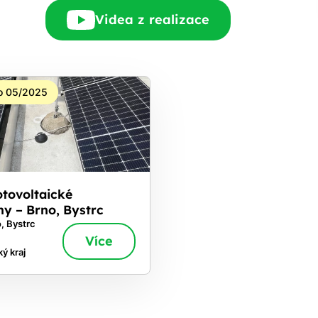
Videa z realizace
o 05/2025
otovoltaické
ny – Brno, Bystrc
, Bystrc
Více
ý kraj