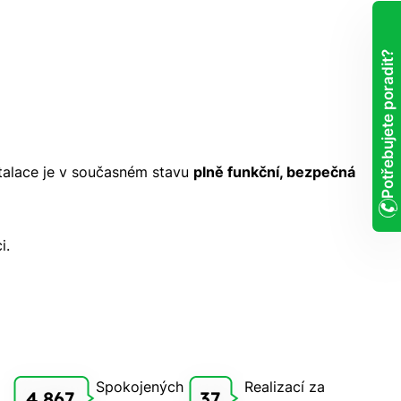
Potřebujete poradit?
talace je v současném stavu
plně funkční, bezpečná
i.
Spokojených
Realizací za
4 867
37