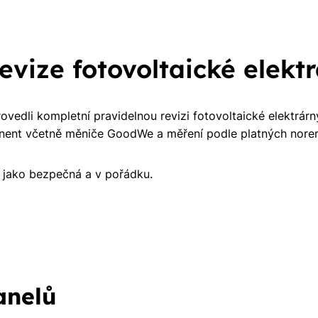
vize fotovoltaické elektr
ovedli kompletní pravidelnou revizi fotovoltaické elektrárny
onent včetně měniče GoodWe a měření podle platných nor
 jako bezpečná a v pořádku.
anelů