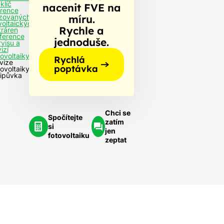
klíč
nacenit FVE na
rence
míru.
izovaných
voltaických
Rychle a
tráren
ference
jednoduše.
rvisu a
izí
tovoltaiky
Rychlá
vize
poptávka
tovoltaiky
Lipůvka
Chci se
Spočítejte
zatím
si
jen
fotovoltaiku
zeptat