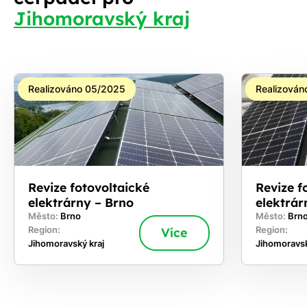
Jihomoravský kraj
Realizováno 05/2025
Realizován
Revize fotovoltaické
Revize f
elektrárny – Brno
elektrár
Město:
Brno
Město:
Brno
Region:
Více
Region:
Jihomoravský kraj
Jihomoravsk