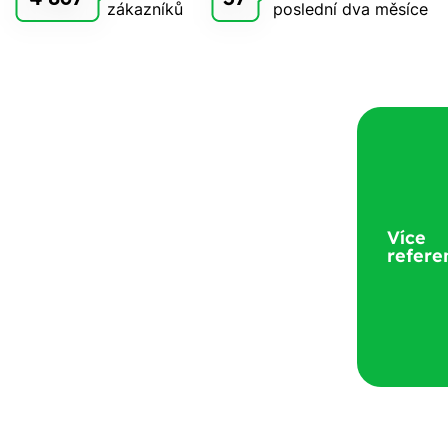
zákazníků
poslední dva měsíce
Více
refere