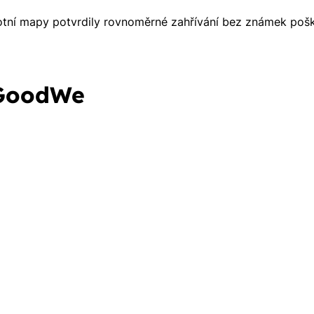
tní mapy potvrdily rovnoměrné zahřívání bez známek poško
 GoodWe