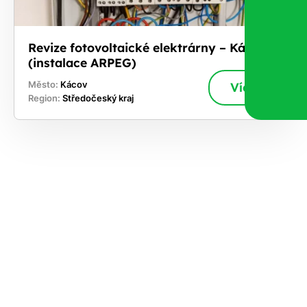
Revize fotovoltaické elektrárny – Kácov
(instalace ARPEG)
Město:
Kácov
Více
Region:
Středočeský kraj
ekejte
,
hte si
rhnout
ešení
tě dnes
učasnosti
le kapacitu