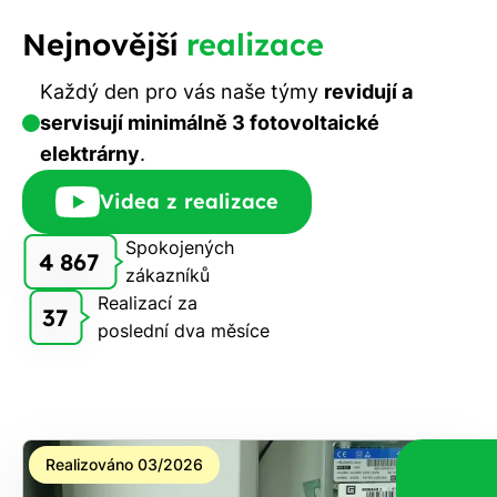
Nejnovější
realizace
Každý den pro vás naše týmy
revidují a
servisují minimálně 3 fotovoltaické
elektrárny
.
Videa z realizace
Spokojených
4 867
zákazníků
Realizací za
37
poslední dva měsíce
Realizováno 03/2026