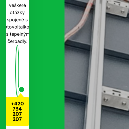
veškeré
otázky
spojené s
fotovoltaikou
i s tepelnými
čerpadly.
+420
734
207
207