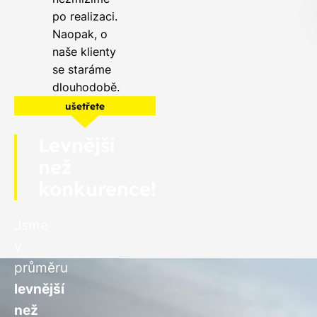
po realizaci.
Naopak, o
naše klienty
se staráme
dlouhodobě.
ušetřete
Levnější
než
konkurence!
Jsme
v
průměru
levnější
než