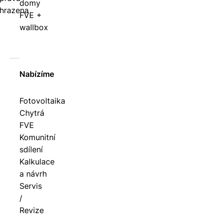
domy
hrazena
FVE +
wallbox
Nabízíme
Fotovoltaika
Chytrá
FVE
Komunitní
sdílení
Kalkulace
a návrh
Servis
/
Revize