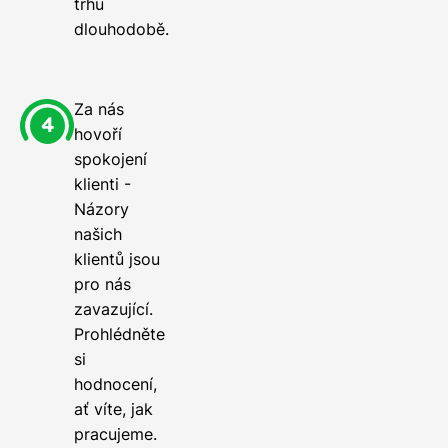
trhu
dlouhodobě.
Za nás
hovoří
spokojení
klienti -
Názory
našich
klientů jsou
pro nás
zavazující.
Prohlédněte
si
hodnocení,
ať víte, jak
pracujeme.