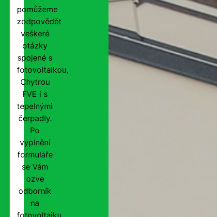
pomůžeme
zodpovědět
veškeré
otázky
spojené s
fotovoltaikou,
Chytrou
FVE i s
tepelnými
čerpadly.
Po
vyplnění
formuláře
se Vám
ozve
odborník
na
fotovoltaiku