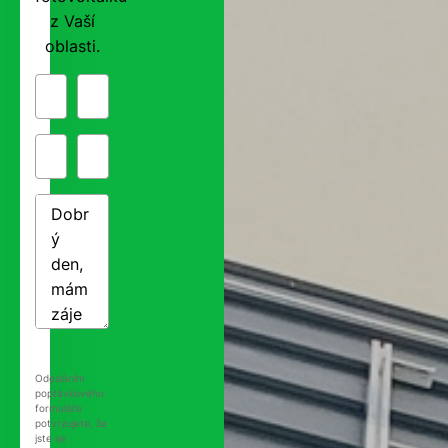
z Vaší
oblasti.
Odesláním
poptávkového
formuláře
potvrzujete, že
jste se