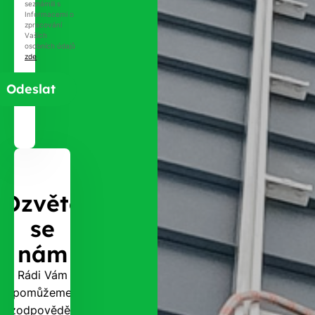
seznámili s
Informacemi o
zpracování
Vašich
osobních údajů
zde
.
Ozvěte
se
nám
Rádi Vám
pomůžeme
zodpovědět