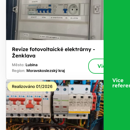
Revize fotovoltaické elektrárny -
Ženklava
Město:
Lubina
Více
Region:
Moravskoslezský kraj
Více
refere
Realizováno 01/2026