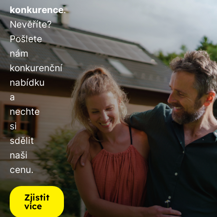
konkurence
.
Nevěříte?
Pošlete
nám
konkurenční
nabídku
a
nechte
si
sdělit
naši
cenu.
Zjistit
více