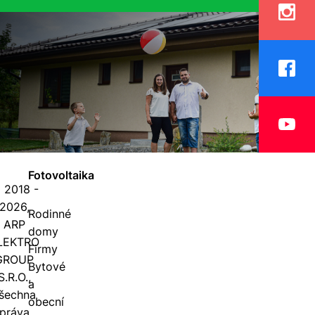
Fotovoltaika
 2018 -
2026,
Rodinné
ARP
domy
LEKTRO
Firmy
GROUP
Bytové
S.R.O.,
a
šechna
obecní
práva