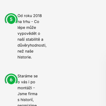
Od roku 2018
na trhu - Co
lépe může
vypovědět o
naší stabilitě a
důvěryhodnosti,
než naše
historie.
Staráme se
o vás i po
montáži -
Jsme firma
s historií,
nezmizíme