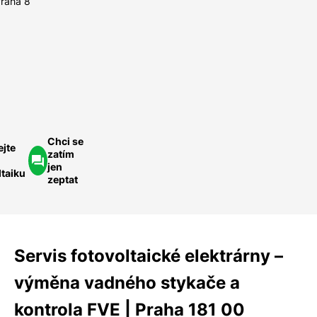
Praha 8
míru.
Rychle a
ednoduše.
ychlá
optávka
Chci se
ejte
zatím
jen
ltaiku
zeptat
Servis fotovoltaické elektrárny –
výměna vadného stykače a
kontrola FVE | Praha 181 00