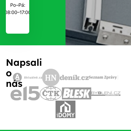
Po–Pá:
08:00–17:00
Napsali
o
nás