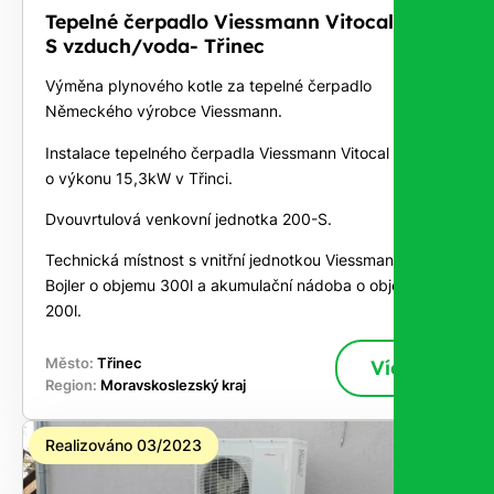
Tepelné čerpadlo Viessmann Vitocal 200-
S vzduch/voda- Třinec
Výměna plynového kotle za tepelné čerpadlo
Německého výrobce Viessmann.
Instalace tepelného čerpadla Viessmann Vitocal 200-S
o výkonu 15,3kW v Třinci.
Dvouvrtulová venkovní jednotka 200-S.
Technická místnost s vnitřní jednotkou Viessmann.
Bojler o objemu 300l a akumulační nádoba o objemu
200l.
Město:
Třinec
Více
Region:
Moravskoslezský kraj
Realizováno 03/2023