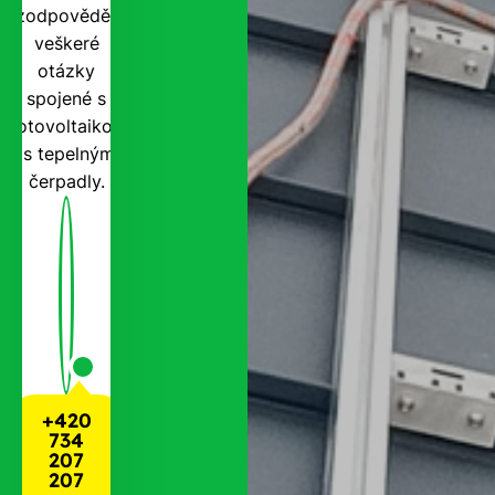
zodpovědět
veškeré
otázky
spojené s
fotovoltaikou
i s tepelnými
čerpadly.
+420
734
207
207