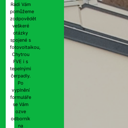
Rádi Vám
pomůžeme
zodpovědět
veškeré
otázky
spojené s
fotovoltaikou,
Chytrou
FVE i s
tepelnými
čerpadly.
Po
vyplnění
formuláře
se Vám
ozve
odborník
na