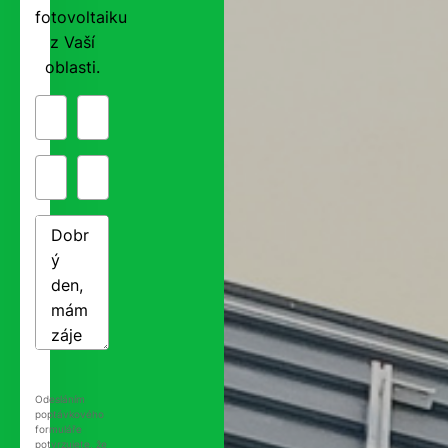
fotovoltaiku
z Vaší
oblasti.
Odesláním
poptávkového
formuláře
potvrzujete, že