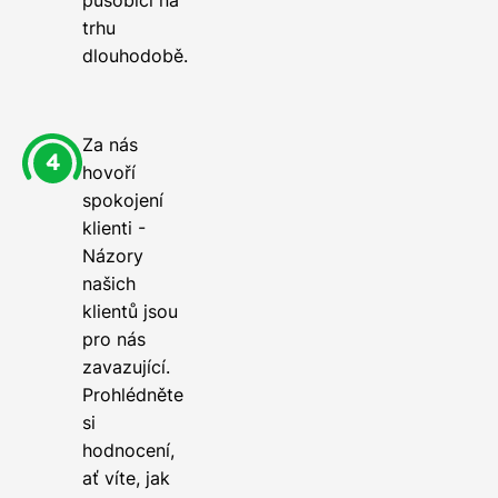
působící na
trhu
dlouhodobě.
Za nás
hovoří
spokojení
klienti -
Názory
našich
klientů jsou
pro nás
zavazující.
Prohlédněte
si
hodnocení,
ať víte, jak