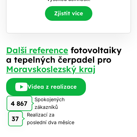
Zjistit více
Další reference
fotovoltaiky
a tepelných čerpadel pro
Moravskoslezský kraj
Videa z realizace
Spokojených
4 867
zákazníků
Realizací za
37
poslední dva měsíce