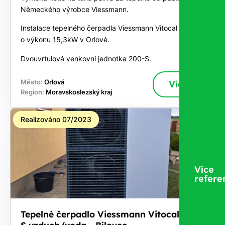
Německého výrobce Viessmann.
Instalace tepelného čerpadla Viessmann Vitocal 200-S
o výkonu 15,3kW v Orlové.
Dvouvrtulová venkovní jednotka 200-S.
Město:
Orlová
Více
Region:
Moravskoslezský kraj
Realizováno 07/2023
Více
refere
Tepelné čerpadlo Viessmann Vitocal 222-
S vzduch/voda - Bílovec