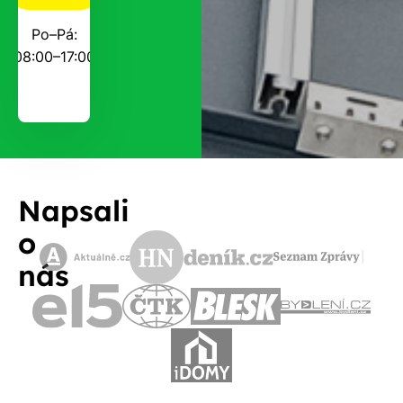
Po–Pá:
08:00–17:00
Napsali
o
nás