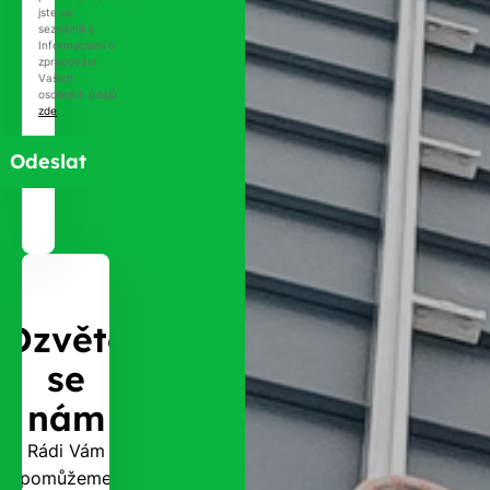
jste se
seznámili s
Informacemi o
zpracování
Vašich
osobních údajů
zde
.
Ozvěte
se
nám
Rádi Vám
pomůžeme