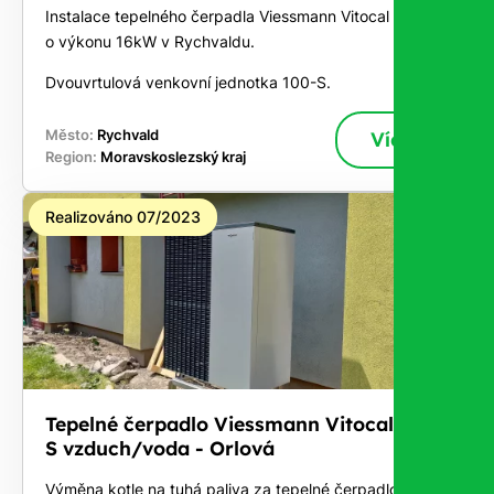
Instalace tepelného čerpadla Viessmann Vitocal 100-S
o výkonu 16kW v Rychvaldu.
Dvouvrtulová venkovní jednotka 100-S.
Město:
Rychvald
Více
Region:
Moravskoslezský kraj
Realizováno 07/2023
Tepelné čerpadlo Viessmann Vitocal 200-
S vzduch/voda - Orlová
Výměna kotle na tuhá paliva za tepelné čerpadlo