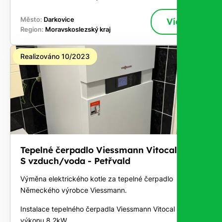
Město:
Darkovice
Více
Region:
Moravskoslezský kraj
Realizováno 10/2023
Tepelné čerpadlo Viessmann Vitocal 111-
S vzduch/voda - Petřvald
Výměna elektrického kotle za tepelné čerpadlo
Německého výrobce Viessmann.
Instalace tepelného čerpadla Viessmann Vitocal 111-S o
výkonu 8,2kW.