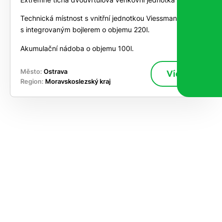
Technická místnost s vnitřní jednotkou Viessmann
s integrovaným bojlerem o objemu 220l.
Akumulační nádoba o objemu 100l.
Město:
Ostrava
Více
Region:
Moravskoslezský kraj
ekejte
,
hte si
rhnout
ešení
tě dnes
učasnosti