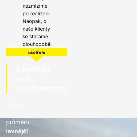
nezmizíme
po realizaci.
Naopak, o
naše klienty
se staráme
dlouhodobě.
ušetřete
Levnější
než
konkurence!
Jsme
v
průměru
levnější