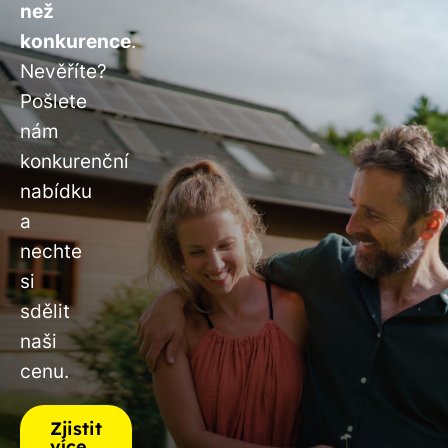
než
konkurence
.
Nevěříte?
Pošlete
nám
konkurenční
nabídku
a
nechte
si
sdělit
naši
cenu.
Zjistit
více