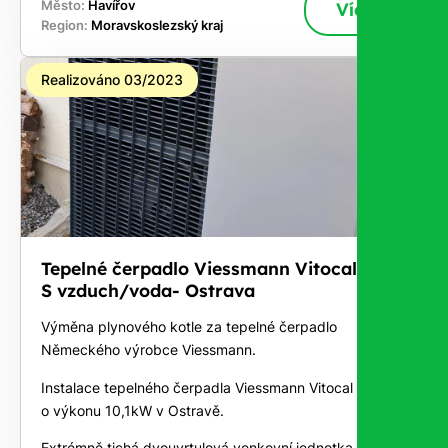
Město:
Havířov
Více
Region:
Moravskoslezský kraj
Realizováno 03/2023
Tepelné čerpadlo Viessmann Vitocal 222-
S vzduch/voda- Ostrava
Výměna plynového kotle za tepelné čerpadlo
Německého výrobce Viessmann.
Instalace tepelného čerpadla Viessmann Vitocal 222-S
o výkonu 10,1kW v Ostravě.
Extrémně tichá dvouvrtulová venkovní jednotka 222-S.