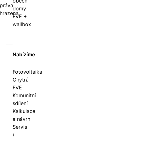
obecní
práva
domy
hrazena
FVE +
wallbox
Nabízíme
Fotovoltaika
Chytrá
FVE
Komunitní
sdílení
Kalkulace
a návrh
Servis
/