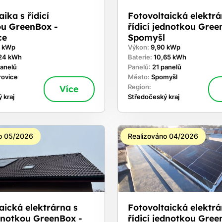
ika s řídicí
Fotovoltaická elektrá
ou GreenBox -
řídicí jednotkou Gree
ce
Spomyšl
0 kWp
Výkon:
9,90 kWp
24 kWh
Baterie:
10,65 kWh
panelů
Panelů:
21 panelů
rovice
Město:
Spomyšl
Více
Region:
 kraj
Středočeský kraj
o 05/2026
Realizováno 04/2026
aická elektrárna s
Fotovoltaická elektrá
ednotkou GreenBox -
řídicí jednotkou Gree