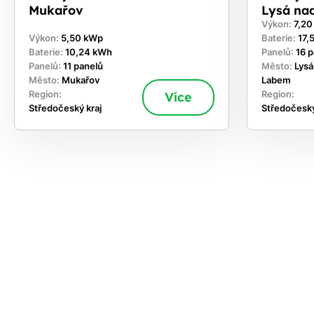
Mukařov
Lysá na
Výkon:
7,2
Výkon:
5,50 kWp
Baterie:
17,
Baterie:
10,24 kWh
Panelů:
16 
Panelů:
11 panelů
Město:
Lysá
Město:
Mukařov
Labem
Region:
Více
Region:
Středočeský kraj
Středočeský
ekejte
,
hte si
rhnout
ešení
tě dnes