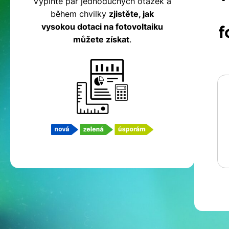
Vyplňte pár jednoduchých otázek a
během chvilky
zjistěte, jak
fotovoltaiku
vysokou dotaci na fotovoltaiku
f
můžete získat
.