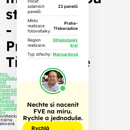
Počet
solárních
22 panelů
střechu
panelů:
Místo
Praha-
-
realizace
Třeboradice
fotovoltaiky:
Praha-
Region
Středočeský
realizace:
kraj
Typ střechy:
Mansardová
Třeboradice
PEG -
tovoltaika
klíč
rence
izovaných
voltaických
tráren
ference
Nechte si nacenit
tovoltaiky
o rodinné
FVE na míru.
my
ovoltaická
Rychle a jednoduše.
ktrárna
talovaná
Rychlá