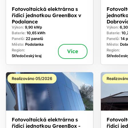
Fotovoltaická elektrárna s
Fotovolta
řídicí jednotkou GreenBox v
jednotk
Podolance
Dobrovi
Výkon:
9,90 kWp
Výkon:
6,3
Baterie:
10,65 kWh
Baterie:
10,
Panelů:
22 panelů
Panelů:
14 
Město:
Podolanka
Město:
Dob
Region:
Více
Region:
Středočeský kraj
Středočeský
Realizováno 05/2026
Realizován
Fotovoltaická elektrárna s
Fotovolt
řídicí jednotkou GreenBox -
řídicí j