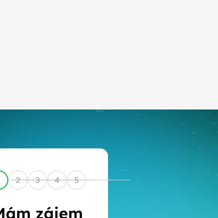
1
2
3
4
5
Mám zájem