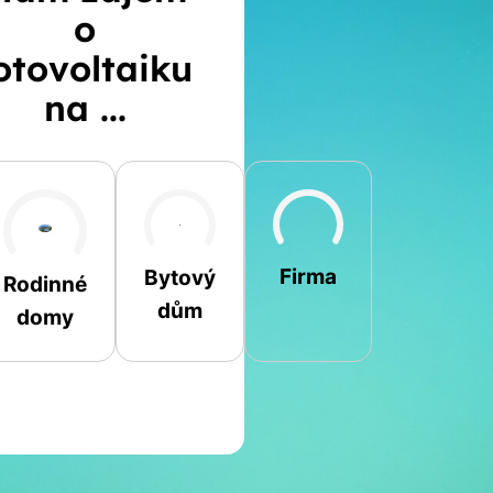
o
otovoltaiku
na ...
Šikmá
Rovná
Jiná
Firma
Bytový
Rodinné
dům
domy
Jméno a příjmení
Spočítat
Telefon
kalkulaci
E-mail