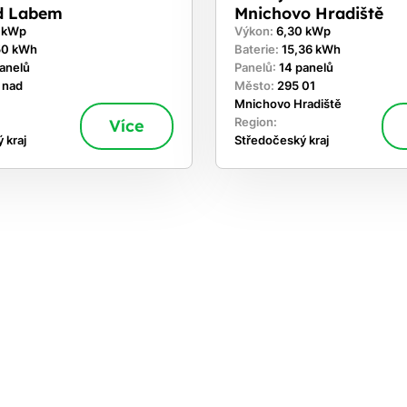
d Labem
Mnichovo Hradiště
0 kWp
Výkon:
6,30 kWp
50 kWh
Baterie:
15,36 kWh
panelů
Panelů:
14 panelů
 nad
Město:
295 01
Mnichovo Hradiště
Více
Region:
 kraj
Středočeský kraj