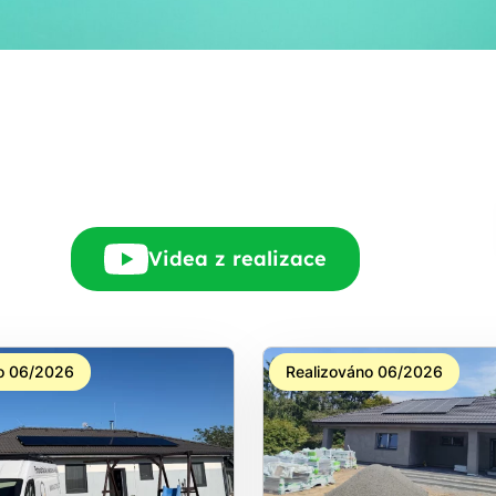
Rádi Vám zdarma
pošleme, na co máte
nárok.
tačí nám dát vědět - a
nic Vás to nestojí.
Videa z realizace
o 06/2026
Realizováno 06/2026