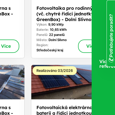
rna s
Fotovoltaika pro rodinný dům
nBox -
(vč. chytré řídicí jednotky
Potřebujete poradit?
GreenBox) - Dolní Slivno
Výkon:
9,90 kWp
Baterie:
10,65 kWh
Panelů:
22 panelů
Město:
Dolní Slivno
Více
Region:
Více
Středočeský kraj
Více
refere
Realizováno 03/2026
rna s
Fotovoltaická elektrárna s
nBox -
baterií a řídicí jednotkou