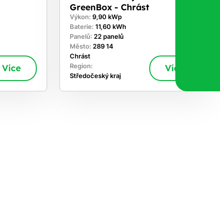
GreenBox - Chrást
Výkon:
9,90 kWp
Baterie:
11,60 kWh
Panelů:
22 panelů
Město:
289 14
Chrást
Více
Region:
Více
Středočeský kraj