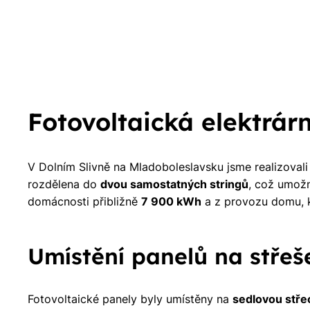
S
Fotovoltaická elektrár
V Dolním Slivně na Mladoboleslavsku jsme realizovali
rozdělena do
dvou samostatných stringů
, což umožn
domácnosti přibližně
7 900 kWh
a z provozu domu, k
Umístění panelů na střeš
Fotovoltaické panely byly umístěny na
sedlovou stře