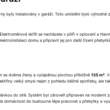
ny byly instalovány v garáži. Toto umístění bylo výhodné z
lektroměrová skříň se nacházela v pilíři v oplocení a hlavn
ktroinstalaci domu a připravit jej pro další řízení přebytk
st se dvěma členy a vytápěnou plochou přibližně
135 m²
. 
elektřiny velký smysl nejen z pohledu běžné spotřeby, ale t
dávkou do sítě. Systém byl zároveň připraven na moderní z
hla domácnost do budoucna lépe pracovat s přebytky a využív