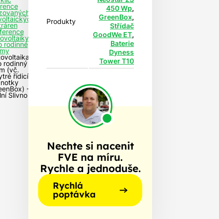
klíč
rence
450 Wp
,
izovaných
GreenBox
,
voltaických
Produkty
tráren
Střídač
ference
GoodWe ET
,
tovoltaiky
Baterie
o rodinné
my
Dyness
tovoltaika
Tower T10
o rodinný
m (vč.
tré řídicí
dnotky
eenBox) -
ní Slivno
Nechte si nacenit
FVE na míru.
Rychle a jednoduše.
Rychlá
poptávka