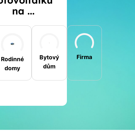
otovoltaiku
na ...
Šikmá
Rovná
Jiná
Firma
Bytový
Rodinné
dům
domy
Jméno a příjmení
Spočítat
Telefon
kalkulaci
E-mail