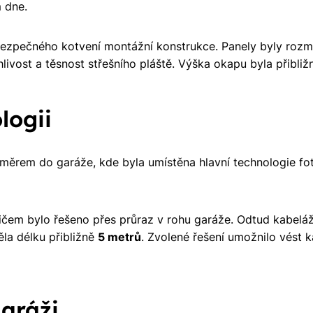
 dne.
 bezpečného kotvení montážní konstrukce. Panely byly rozm
livost a těsnost střešního pláště. Výška okapu byla přibli
logii
měrem do garáže, kde byla umístěna hlavní technologie fot
em bylo řešeno přes průraz v rohu garáže. Odtud kabeláž
la délku přibližně
5 metrů
. Zvolené řešení umožnilo vést 
aráži