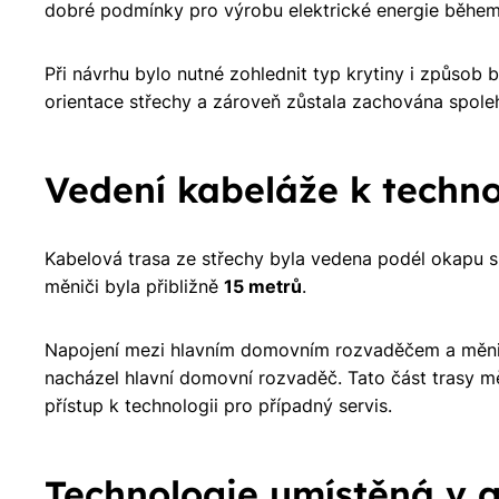
dobré podmínky pro výrobu elektrické energie během
Při návrhu bylo nutné zohlednit typ krytiny i způsob
orientace střechy a zároveň zůstala zachována spoleh
Vedení kabeláže k techno
Kabelová trasa ze střechy byla vedena podél okapu s
měniči byla přibližně
15 metrů
.
Napojení mezi hlavním domovním rozvaděčem a měnič
nacházel hlavní domovní rozvaděč. Tato část trasy mě
přístup k technologii pro případný servis.
Technologie umístěná v g