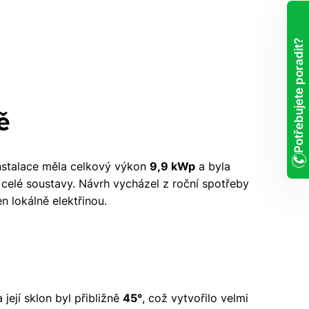
Potřebujete poradit?
ě
Instalace měla celkový výkon
9,9 kWp
a byla
 celé soustavy. Návrh vycházel z roční spotřeby
 lokálně elektřinou.
 její sklon byl přibližně
45°
, což vytvořilo velmi