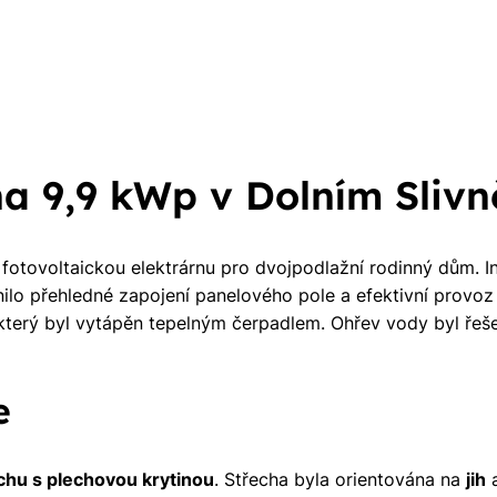
Rádi Vám zdarma
pošleme, na co máte
nárok.
tačí nám dát vědět - a
nic Vás to nestojí.
na 9,9 kWp v Dolním Slivn
 fotovoltaickou elektrárnu pro dvojpodlažní rodinný dům. 
ilo přehledné zapojení panelového pole a efektivní provoz
terý byl vytápěn tepelným čerpadlem. Ohřev vody byl řešen
e
chu s plechovou krytinou
. Střecha byla orientována na
jih
a