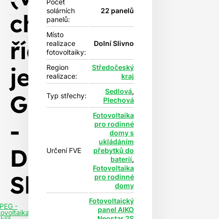
Počet
solárních
22 panelů
chytré
panelů:
Místo
řídicí
realizace
Dolní Slivno
fotovoltaiky:
jednotky
Region
Středočeský
realizace:
kraj
Sedlová
,
GreenBox)
Typ střechy:
Plechová
Fotovoltaika
-
pro rodinné
domy s
ukládáním
Dolní
Určení FVE
přebytků do
baterií
,
Fotovoltaika
Slivno
pro rodinné
domy
Fotovoltaický
PEG -
panel AIKO
tovoltaika
Neostar 2S