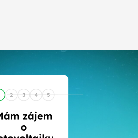
1
2
3
4
5
Mám zájem
o