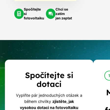
Spočítejte
Chci se
si
zatím
fotovoltaiku
jen zeptat
Kalkulačka
Spočítejte si
dotací
dotaci
na
Vyplňte pár jednoduchých otázek a
během chvilky
zjistěte, jak
fotovoltaiku
vysokou dotaci na fotovoltaiku