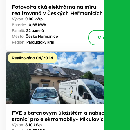
Fotovoltaická elektrárna na míru
realizovaná v Českých Heřmanicích
Výkon:
9,90 kWp
Baterie:
10,65 kWh
Panelů:
22 panelů
Město:
České Heřmanice
Více
Region:
Pardubický kraj
Realizováno 04/2024
FVE s bateriovým úložištěm a nabíjecí
stanici pro elektromobily- Mikulovice
Výkon:
8,10 kWp