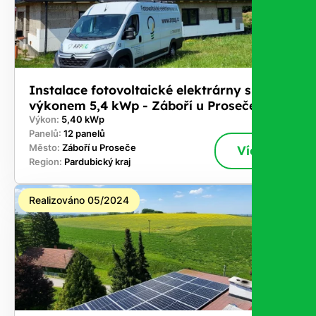
Instalace fotovoltaické elektrárny s
výkonem 5,4 kWp - Záboří u Proseče
Výkon:
5,40 kWp
Panelů:
12 panelů
Město:
Záboří u Proseče
Více
Region:
Pardubický kraj
Realizováno 05/2024