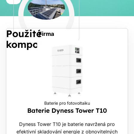
a
Spočítat
příjmení
kalkulaci
Jiná
Použité
Telefon
Firma
komponenty
E-
mail
Rádi
Vám
Baterie pro fotovoltaiku
zdarma
Baterie Dyness Tower T10
pošleme,
na co
Dyness Tower T10 je baterie navržená pro
máte
efektivní skladování energie z obnovitelných