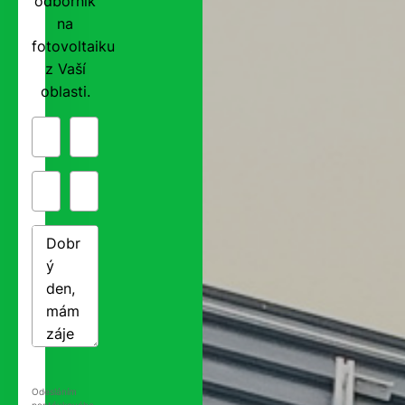
odborník
na
fotovoltaiku
z Vaší
oblasti.
Odesláním