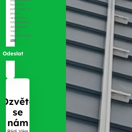
poptávkového
formuláře
potvrzujete, že
jste se
seznámili s
Informacemi o
zpracování
Vašich
osobních údajů
zde
.
Ozvěte
se
nám
Rádi Vám