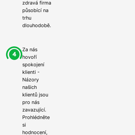
zdravá firma
působící na
trhu
dlouhodobě.
Za nás
hovoří
spokojení
klienti -
Názory
našich
klientů jsou
pro nás
zavazující.
Prohlédněte
si
hodnocení,