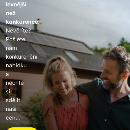
levnější
než
konkurence
.
Nevěříte?
Pošlete
nám
konkurenční
nabídku
a
nechte
si
sdělit
naši
cenu.