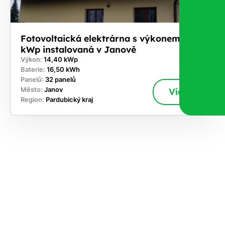
Fotovoltaická elektrárna s výkonem 14,4
kWp instalovaná v Janově
Výkon:
14,40 kWp
Baterie:
16,50 kWh
Panelů:
32 panelů
Město:
Janov
Více
Region:
Pardubický kraj
ekejte
,
hte si
rhnout
ešení
tě dnes