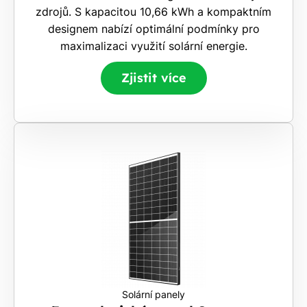
nárok.
zdrojů. S kapacitou 10,66 kWh a kompaktním
Stačí
designem nabízí optimální podmínky pro
nám dát
maximalizaci využití solární energie.
vědět -
a nic Vás
Zjistit více
to
nestojí.
Solární panely