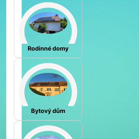
Šikmá
Rodinné domy
Rovná
Bytový dům
Jméno