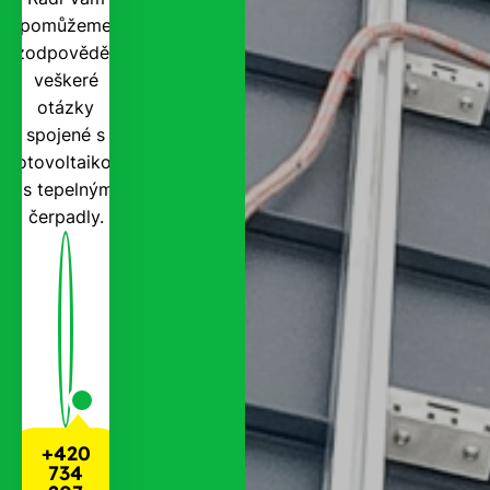
pomůžeme
zodpovědět
veškeré
otázky
spojené s
fotovoltaikou
i s tepelnými
čerpadly.
+420
734