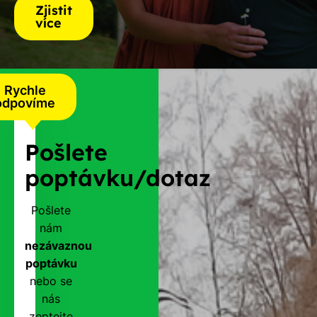
Zjistit
více
Rychle
odpovíme
Pošlete
poptávku/dotaz
Pošlete
nám
nezávaznou
poptávku
nebo se
nás
zeptejte