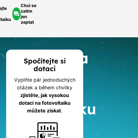
Chci se
ejte
zatím
jen
ltaiku
zeptat
Kalkulačka
Spočítejte si
dotaci
dotací
Vyplňte pár jednoduchých
na
otázek a během chvilky
zjistěte, jak vysokou
fotovoltaiku
dotaci na fotovoltaiku
můžete získat
.