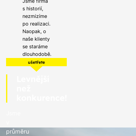
Jsme firma
s historií,
nezmizíme
po realizaci.
Naopak, o
naše klienty
se staráme
dlouhodobě.
ušetřete
Levnější
než
konkurence!
Jsme
v
průměru