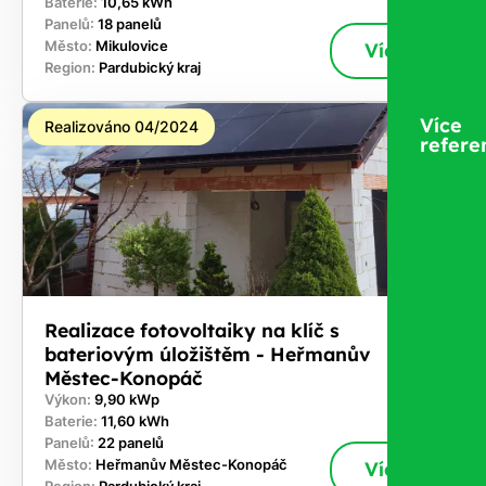
Baterie:
10,65 kWh
Panelů:
18 panelů
Město:
Mikulovice
Více
Region:
Pardubický kraj
Více
Realizováno 04/2024
refere
Realizace fotovoltaiky na klíč s
bateriovým úložištěm - Heřmanův
Městec-Konopáč
Výkon:
9,90 kWp
Baterie:
11,60 kWh
Panelů:
22 panelů
Město:
Heřmanův Městec-Konopáč
Více