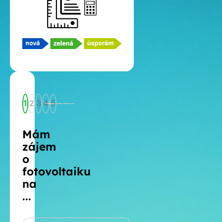
1
2
3
4
5
Mám
zájem
o
fotovoltaiku
na
...