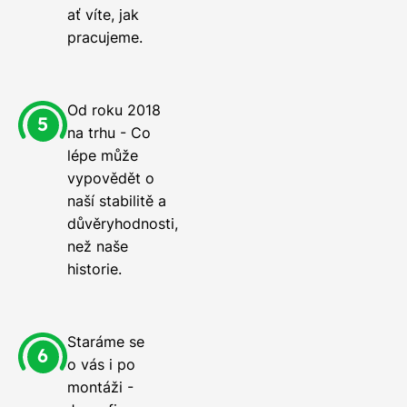
ať víte, jak
pracujeme.
Od roku 2018
na trhu - Co
lépe může
vypovědět o
naší stabilitě a
důvěryhodnosti,
než naše
historie.
Staráme se
o vás i po
montáži -