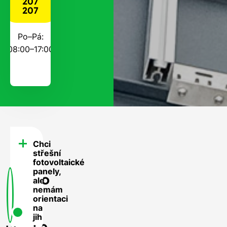
207
207
Po–Pá:
08:00–17:00
Chci
FAQ
střešní
-
fotovoltaické
panely,
Často
ale
nemám
se
orientaci
nás
na
jih
ptáte