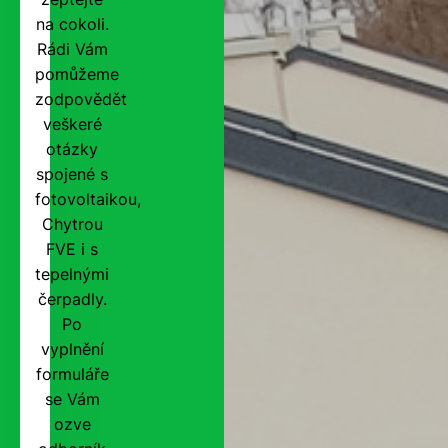
na cokoli.
Rádi Vám
pomůžeme
zodpovědět
veškeré
otázky
spojené s
fotovoltaikou,
Chytrou
FVE i s
tepelnými
čerpadly.
Po
vyplnění
formuláře
se Vám
ozve