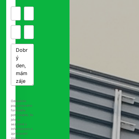
Odesláním
poptávkového
formuláře
potvrzujete, že
jste se
seznámili s
Informacemi o
zpracování
Vašich