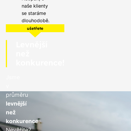
naše klienty
se staráme
dlouhodobě.
ušetřete
Levnější
než
konkurence!
Jsme
v
průměru
levnější
než
konkurence
.
Nevěříte?