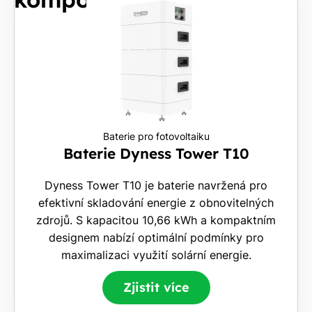
E-
mail
Rádi
Vám
Baterie pro fotovoltaiku
zdarma
Baterie Dyness Tower T10
pošleme,
na co
Dyness Tower T10 je baterie navržená pro
máte
efektivní skladování energie z obnovitelných
nárok.
zdrojů. S kapacitou 10,66 kWh a kompaktním
Stačí
designem nabízí optimální podmínky pro
nám dát
maximalizaci využití solární energie.
vědět -
a nic Vás
Zjistit více
to