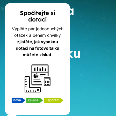
Kalkulačka
Spočítejte si
dotaci
dotací
Vyplňte pár jednoduchých
na
otázek a během chvilky
zjistěte, jak vysokou
fotovoltaiku
dotaci na fotovoltaiku
můžete získat
.