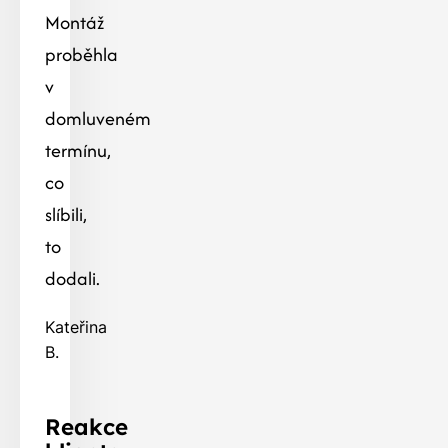
Montáž
proběhla
v
domluveném
termínu,
co
slíbili,
to
dodali.
Kateřina
B.
Reakce