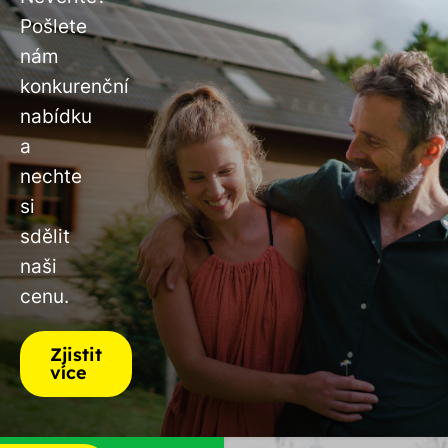
Pošlete
nám
konkurenční
nabídku
a
nechte
si
sdělit
naši
cenu.
Zjistit
více