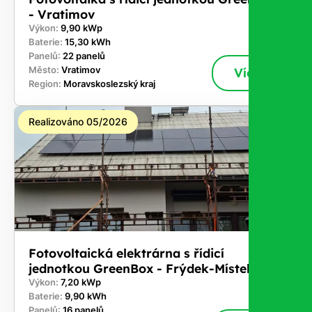
- Vratimov
Výkon:
9,90 kWp
Baterie:
15,30 kWh
Panelů:
22 panelů
Město:
Vratimov
Více
Region:
Moravskoslezský kraj
Realizováno 05/2026
Fotovoltaická elektrárna s řídicí
jednotkou GreenBox - Frýdek-Místek
Výkon:
7,20 kWp
Baterie:
9,90 kWh
Panelů:
16 panelů