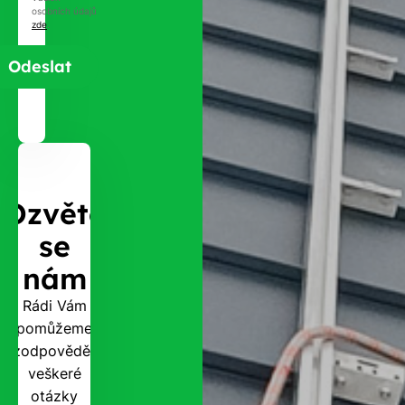
osobních údajů
zde
.
Ozvěte
se
nám
Rádi Vám
pomůžeme
zodpovědět
veškeré
otázky