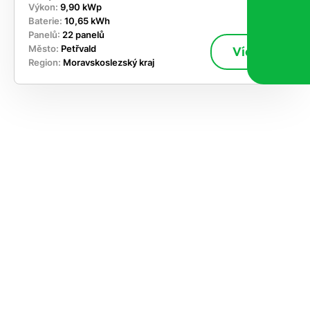
Výkon:
9,90 kWp
Baterie:
10,65 kWh
Panelů:
22 panelů
Město:
Petřvald
Více
Region:
Moravskoslezský kraj
ekejte
,
hte si
rhnout
ešení
tě dnes
učasnosti
le kapacitu
ímání nových