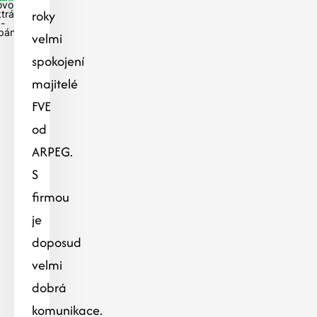
ovoltaická
roky
ktrárna na
 -
pánkovice
velmi
spokojení
majitelé
FVE
od
ARPEG.
S
firmou
je
doposud
velmi
dobrá
komunikace.