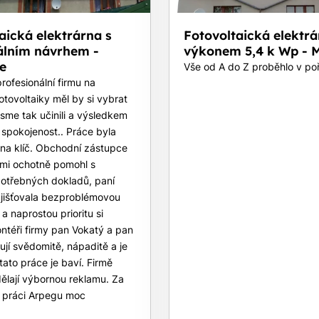
aická elektrárna s
Fotovoltaická elektrá
álním návrhem -
výkonem 5,4 k Wp - M
e
Vše od A do Z proběhlo v po
rofesionální firmu na
otovoltaiky měl by si vybrat
sme tak učinili a výsledkem
 spokojenost.. Práce byla
na klíč. Obchodní zástupce
lmi ochotně pomohl s
potřebných dokladů, paní
ajišťovala bezproblémovou
a naprostou prioritu si
ntéři firmy pan Vokatý a pan
ují svědomitě, nápaditě a je
tato práce je baví. Firmě
ělají výbornou reklamu. Za
 práci Arpegu moc