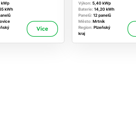
0 kWp
Výkon:
5,40 kWp
65 kWh
Baterie:
14,20 kWh
panelů
Panelů:
12 panelů
ovice
Město:
Mrtník
eňský
Více
Region:
Plzeňský
kraj