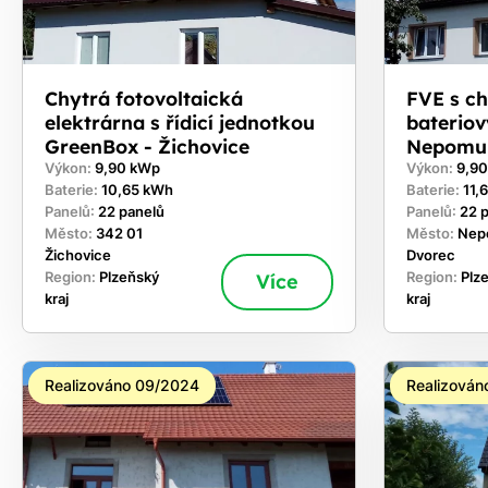
Chytrá fotovoltaická
FVE s c
elektrárna s řídicí jednotkou
bateriov
GreenBox - Žichovice
Nepomu
Výkon:
9,90 kWp
Výkon:
9,9
Baterie:
10,65 kWh
Baterie:
11,
Panelů:
22 panelů
Panelů:
22 
Město:
342 01
Město:
Nep
Žichovice
Dvorec
Region:
Plzeňský
Více
Region:
Plz
kraj
kraj
Realizováno 09/2024
Realizován