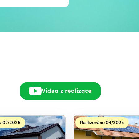
E-mail
Rádi Vám zdarma
pošleme, na co máte
nárok.
tačí nám dát vědět - a
nic Vás to nestojí.
Videa z realizace
o 07/2025
Realizováno 04/2025