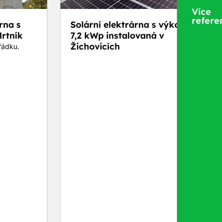
Více
refere
rna s
Solární elektrárna s výkonem
rtník
7,2 kWp instalovaná v
Žichovicích
řádku.