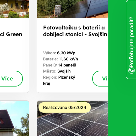
Potřebujete poradit?
Fotovoltaika s baterií a
cí Green
dobíjecí stanici - Svojšín
Výkon:
6,30 kWp
Baterie:
11,60 kWh
Panelů:
14 panelů
Město:
Svojšín
Více
Region:
Plzeňský
Více
kraj
Realizováno 05/2024