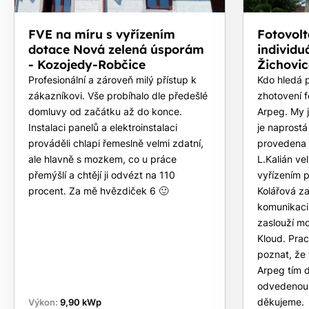
FVE na míru s vyřízením
Fotovolt
dotace Nová zelená úsporám
individu
- Kozojedy-Robčice
Žichovic
Profesionální a zároveň milý přístup k
Kdo hledá p
zákazníkovi. Vše probíhalo dle předešlé
zhotovení f
domluvy od začátku až do konce.
Arpeg. My j
Instalaci panelů a elektroinstalaci
je naprostá
prováděli chlapi řemeslně velmi zdatní,
provedena 
ale hlavně s mozkem, co u práce
L.Kalián ve
přemýšlí a chtějí ji odvézt na 110
vyřízením 
procent. Za mě hvězdiček 6 🙂
Kolářová z
komunikaci 
zaslouží mo
Kloud. Prac
poznat, že 
Arpeg tím d
odvedenou
děkujeme.
Výkon:
9,90 kWp