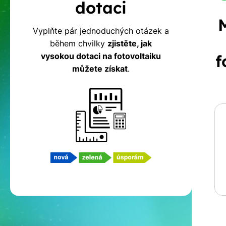
dotaci
na
Vyplňte pár jednoduchých otázek a
během chvilky
zjistěte, jak
fotovoltaiku
vysokou dotaci na fotovoltaiku
f
můžete získat
.