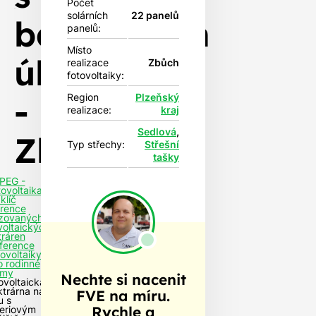
Počet
solárních
22 panelů
bateriovým
panelů:
Místo
úložištěm
realizace
Zbůch
fotovoltaiky:
-
Region
Plzeňský
realizace:
kraj
Sedlová
,
Zbůch
Typ střechy:
Střešní
tašky
PEG -
tovoltaika
klíč
rence
izovaných
voltaických
tráren
ference
tovoltaiky
o rodinné
my
Nechte si nacenit
ovoltaická
ktrárna na
FVE na míru.
u s
Rychle a
eriovým