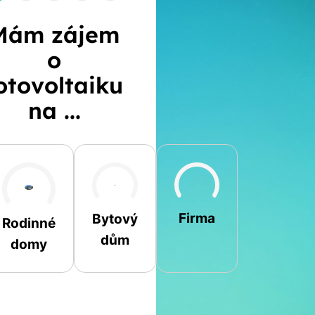
Mám zájem
o
otovoltaiku
na ...
Šikmá
Rovná
Jiná
Firma
Bytový
Rodinné
dům
domy
Jméno a příjmení
Spočítat
Telefon
kalkulaci