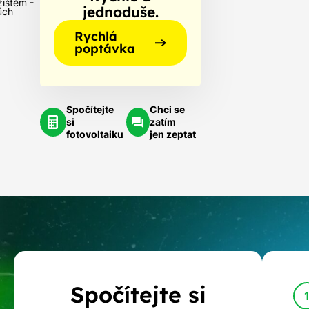
žištěm -
jednoduše.
ůch
Rychlá
poptávka
Spočítejte
Chci se
si
zatím
fotovoltaiku
jen zeptat
Kalkulačka
Spočítejte si
dotací