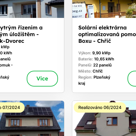
hytrým řízením a
Solární elektrárna
ým úložištěm -
optimalizovaná pomo
k-Dvorec
Boxu - Chříč
0 kWp
60 kWh
Výkon:
9,90 kWp
panelů
Baterie:
10,65 kWh
omuk -
Panelů:
22 panelů
Město:
Chříč
eňský
Více
Region:
Plzeňský
kraj
o 07/2024
Realizováno 06/2024