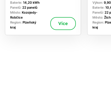
Baterie:
14,20 kWh
Výkon:
9,9
Panelů:
22 panelů
Baterie:
10,
Město:
Kozojedy-
Panelů:
22 
Robčice
Město:
Žich
Region:
Plzeňský
Více
Region:
Plz
kraj
kraj
ekejte
,
hte si
rhnout
ešení
tě dnes