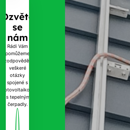
Ozvěte
se
nám
Rádi Vám
pomůžeme
zodpovědět
veškeré
otázky
spojené s
fotovoltaikou
i s tepelnými
čerpadly.