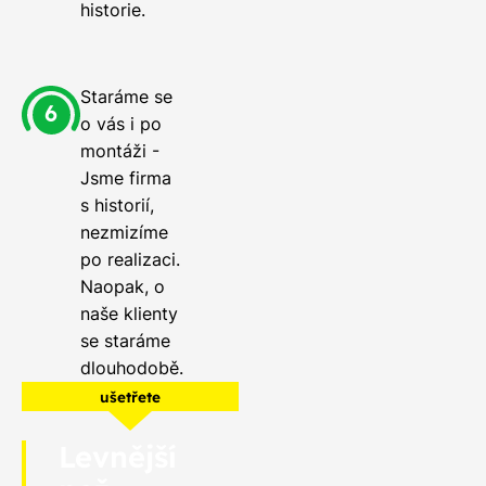
historie.
Staráme se
o vás i po
montáži -
Jsme firma
s historií,
nezmizíme
po realizaci.
Naopak, o
naše klienty
se staráme
dlouhodobě.
ušetřete
Levnější