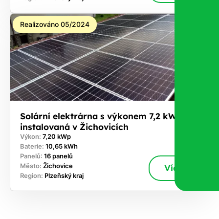
Realizováno 05/2024
Solární elektrárna s výkonem 7,2 kWp
instalovaná v Žichovicích
Výkon:
7,20 kWp
Baterie:
10,65 kWh
Panelů:
16 panelů
Město:
Žichovice
Více
Region:
Plzeňský kraj
ekejte
,