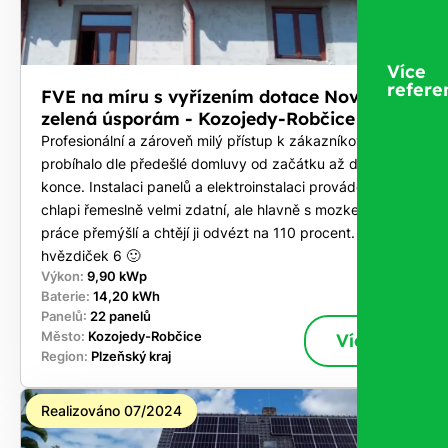
Více
refere
FVE na míru s vyřízením dotace Nová
zelená úsporám - Kozojedy-Robčice
Profesionální a zároveň milý přístup k zákazníkovi. Vše
probíhalo dle předešlé domluvy od začátku až do
konce. Instalaci panelů a elektroinstalaci prováděli
chlapi řemeslně velmi zdatní, ale hlavně s mozkem, co u
práce přemýšlí a chtějí ji odvézt na 110 procent. Za mě
hvězdiček 6 🙂
Výkon:
9,90 kWp
Baterie:
14,20 kWh
Panelů:
22 panelů
Město:
Kozojedy-Robčice
Více
Region:
Plzeňský kraj
Realizováno 07/2024