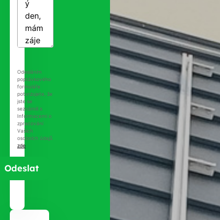
Odesláním
poptávkového
formuláře
potvrzujete, že
jste se
seznámili s
Informacemi o
zpracování
Vašich
osobních údajů
zde
.