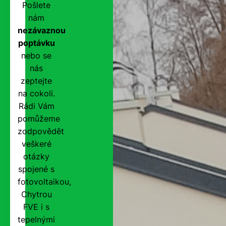
Pošlete
nám
nezávaznou
poptávku
nebo se
nás
zeptejte
na cokoli.
Rádi Vám
pomůžeme
zodpovědět
veškeré
otázky
spojené s
fotovoltaikou,
Chytrou
FVE i s
tepelnými