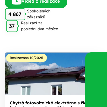
Videa z realizace
Vám
zdarma
Spokojených
4 867
pošleme,
zákazníků
na co
Realizací za
37
máte
poslední dva měsíce
nárok.
Stačí
nám dát
vědět -
a nic Vás
Realizováno 10/2025
to
nestojí.
Chytrá fotovoltaická elektrárna s řídicí