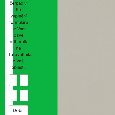
čerpadly.
Po
vyplnění
formuláře
se Vám
ozve
odborník
na
fotovoltaiku
z Vaší
oblasti.