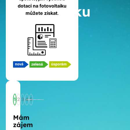
fotovoltaiku
dotaci na fotovoltaiku
můžete získat
.
1
2
3
4
5
Mám
zájem