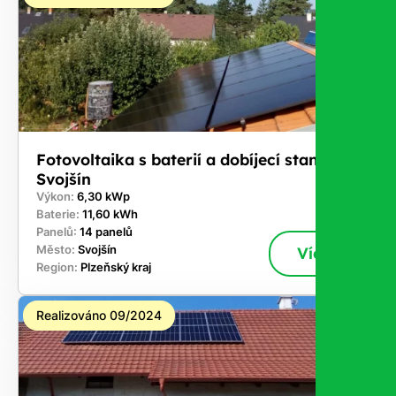
Fotovoltaika s baterií a dobíjecí stanici -
Svojšín
Výkon:
6,30 kWp
Baterie:
11,60 kWh
Panelů:
14 panelů
Město:
Svojšín
Více
Region:
Plzeňský kraj
Realizováno 09/2024