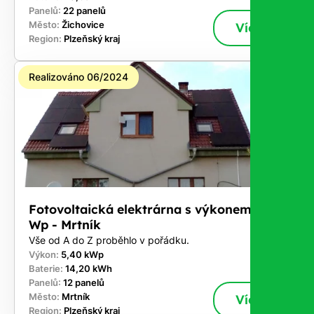
Panelů:
22 panelů
Město:
Žichovice
Více
Region:
Plzeňský kraj
Realizováno 06/2024
Fotovoltaická elektrárna s výkonem 5,4 k
Wp - Mrtník
Vše od A do Z proběhlo v pořádku.
Výkon:
5,40 kWp
Baterie:
14,20 kWh
Panelů:
12 panelů
Město:
Mrtník
Více
Region:
Plzeňský kraj