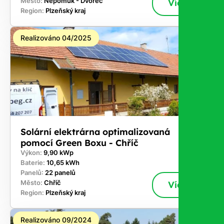
Město:
Nepomuk - Dvorec
Více
Region:
Plzeňský kraj
Realizováno 04/2025
Solární elektrárna optimalizovaná
pomocí Green Boxu - Chříč
Výkon:
9,90 kWp
Baterie:
10,65 kWh
Panelů:
22 panelů
Město:
Chříč
Více
Region:
Plzeňský kraj
Realizováno 09/2024