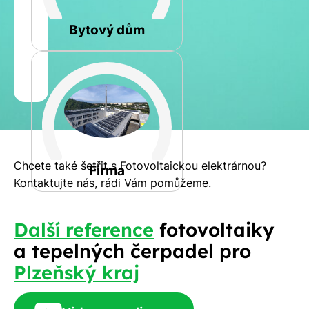
Rovná
Bytový dům
Jméno
a
Spočítat
příjmení
kalkulaci
Jiná
Telefon
Chcete také šetřit s Fotovoltaickou elektrárnou?
Firma
Kontaktujte nás, rádi Vám pomůžeme.
E-
Další reference
fotovoltaiky
mail
a tepelných čerpadel pro
Plzeňský kraj
Rádi