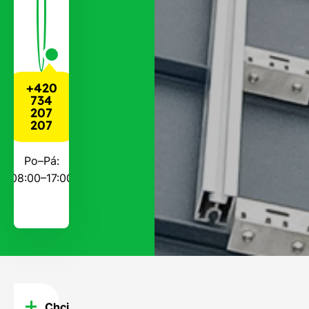
+420
734
207
207
Po–Pá:
08:00–17:00
Chci