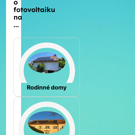
o
fotovoltaiku
na
...
Šikmá
Rodinné domy