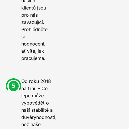
našich
klientů jsou
pro nás
zavazující.
Prohlédněte
si
hodnocení,
ať víte, jak
pracujeme.
Od roku 2018
na trhu - Co
lépe může
vypovědět o
naší stabilitě a
důvěryhodnosti,
než naše