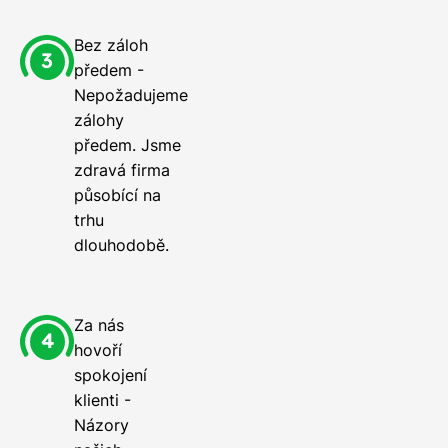
Bez záloh
předem -
Nepožadujeme
zálohy
předem. Jsme
zdravá firma
působící na
trhu
dlouhodobě.
Za nás
hovoří
spokojení
klienti -
Názory