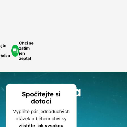
ednoduše.
ychlá
optávka
Chci se
ejte
zatím
jen
ltaiku
zeptat
Kalkulačka
Spočítejte si
dotaci
dotací
Vyplňte pár jednoduchých
na
otázek a během chvilky
zjistěte, jak vysokou