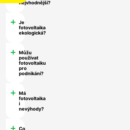
nejvhodnější?
Je
fotovoltaika
ekologická?
Můžu
používat
fotovoltaiku
pro
podnikání?
Má
fotovoltaika
i
nevýhody?
Co