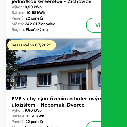
jednotkou GreenBox - Žichovice
Výkon:
9,90 kWp
Baterie:
10,65 kWh
Panelů:
22 panelů
Město:
342 01 Žichovice
Více
Region:
Plzeňský kraj
Realizováno 07/2025
FVE s chytrým řízením a bateriovým
úložištěm - Nepomuk-Dvorec
Výkon:
9,90 kWp
Baterie:
11,60 kWh
Panelů:
22 panelů