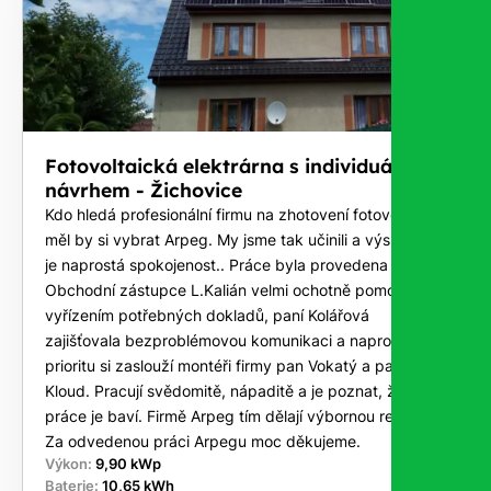
Fotovoltaická elektrárna s individuálním
návrhem - Žichovice
Kdo hledá profesionální firmu na zhotovení fotovoltaiky
měl by si vybrat Arpeg. My jsme tak učinili a výsledkem
je naprostá spokojenost.. Práce byla provedena na klíč.
Obchodní zástupce L.Kalián velmi ochotně pomohl s
vyřízením potřebných dokladů, paní Kolářová
zajišťovala bezproblémovou komunikaci a naprostou
prioritu si zaslouží montéři firmy pan Vokatý a pan
Kloud. Pracují svědomitě, nápaditě a je poznat, že tato
práce je baví. Firmě Arpeg tím dělají výbornou reklamu.
Za odvedenou práci Arpegu moc děkujeme.
Výkon:
9,90 kWp
Baterie:
10,65 kWh