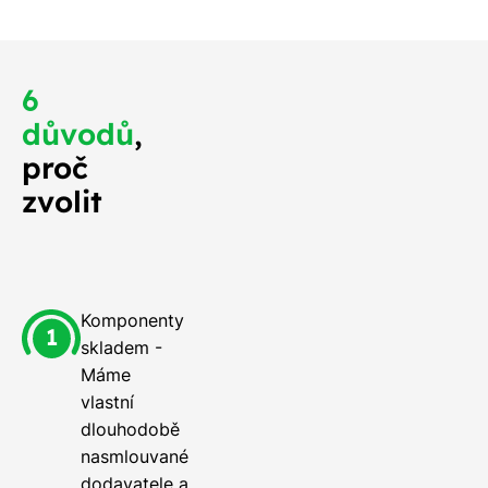
6
důvodů
,
proč
zvolit
Komponenty
skladem -
Máme
vlastní
dlouhodobě
nasmlouvané
dodavatele a