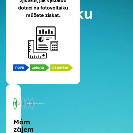
zjistěte, jak vysokou
fotovoltaiku
dotaci na fotovoltaiku
můžete získat
.
1
2
3
4
5
Mám
zájem