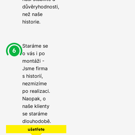
důvěryhodnosti,
než naše
historie.
Staráme se
o vás i po
montáži -
Jsme firma
s historií,
nezmizíme
po realizaci.
Naopak, o
naše klienty
se staráme
dlouhodobě.
ušetřete