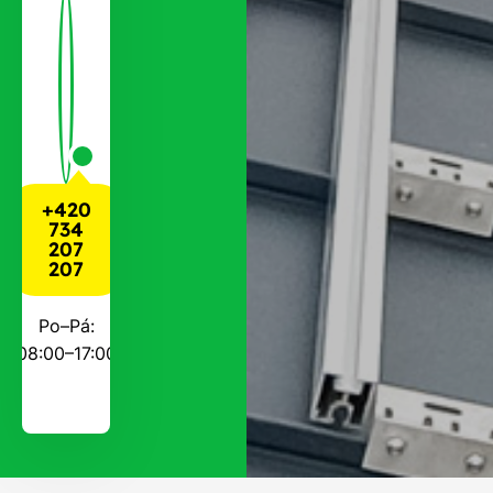
+420
734
207
207
Po–Pá:
08:00–17:00