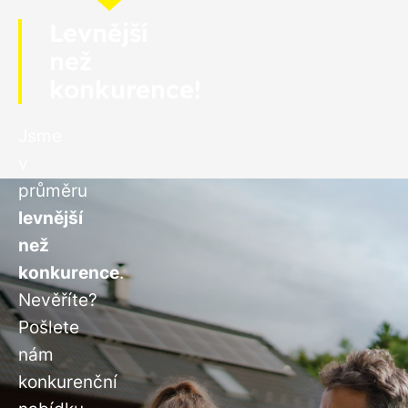
Levnější
než
konkurence!
Jsme
v
průměru
levnější
než
konkurence
.
Nevěříte?
Pošlete
nám
konkurenční