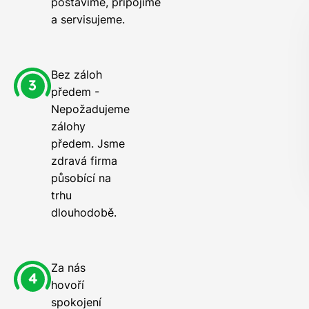
postavíme, připojíme
a servisujeme.
Bez záloh
předem -
Nepožadujeme
zálohy
předem. Jsme
zdravá firma
působící na
trhu
dlouhodobě.
Za nás
hovoří
spokojení