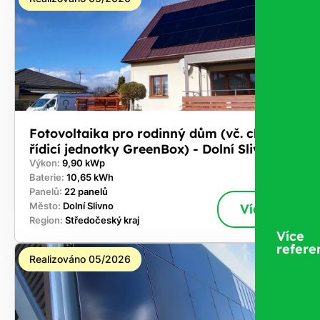
Fotovoltaika pro rodinný dům (vč. chytré
řídicí jednotky GreenBox) - Dolní Slivno
Výkon:
9,90 kWp
Baterie:
10,65 kWh
Panelů:
22 panelů
Město:
Dolní Slivno
Více
Region:
Středočeský kraj
Více
refere
Realizováno 05/2026