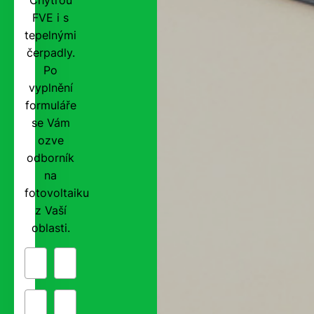
FVE i s
tepelnými
čerpadly.
Po
vyplnění
formuláře
se Vám
ozve
odborník
na
fotovoltaiku
z Vaší
oblasti.