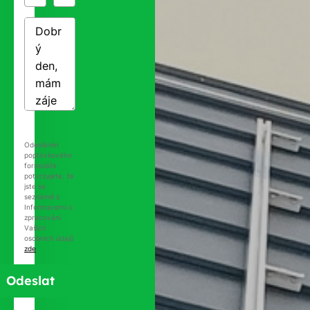
Odesláním
poptávkového
formuláře
potvrzujete, že
jste se
seznámili s
Informacemi o
zpracování
Vašich
osobních údajů
zde
.