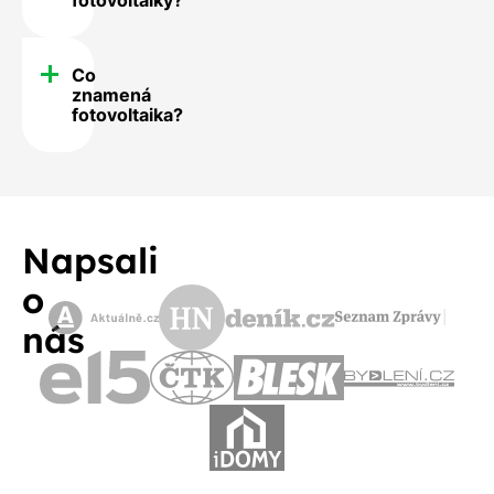
Co
znamená
fotovoltaika?
Napsali
o
nás