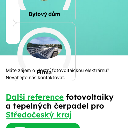
Rovná
Bytový dům
Jméno
a
Spočítat
příjmení
kalkulaci
Jiná
Telefon
Máte zájem o vlastní fotovoltaickou elektrárnu?
Firma
Neváhejte nás kontaktovat.
E-
Další reference
fotovoltaiky
mail
a tepelných čerpadel pro
Středočeský kraj
Rádi