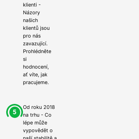
klienti -
Názory
našich
klientů jsou
pro nás
zavazující.
Prohlédněte
si
hodnocení,
ať víte, jak
pracujeme.
Od roku 2018
na trhu - Co
lépe může
vypovědět o
naší stabilitě a