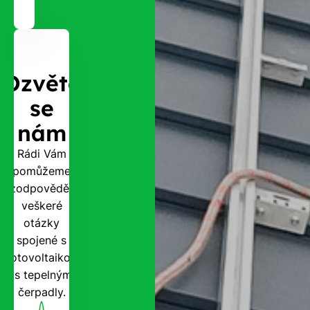
Ozvěte
se
nám
Rádi Vám
pomůžeme
zodpovědět
veškeré
otázky
spojené s
fotovoltaikou
i s tepelnými
čerpadly.