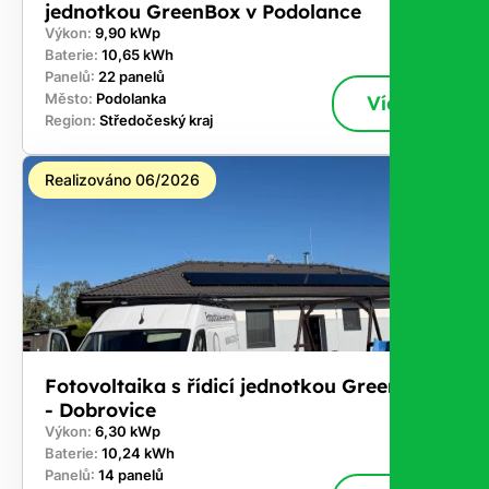
jednotkou GreenBox v Podolance
Výkon:
9,90 kWp
Baterie:
10,65 kWh
Panelů:
22 panelů
Město:
Podolanka
Více
Region:
Středočeský kraj
Realizováno 06/2026
Fotovoltaika s řídicí jednotkou GreenBox
- Dobrovice
Výkon:
6,30 kWp
Baterie:
10,24 kWh
Panelů:
14 panelů