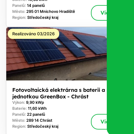
Panelů:
14 panelů
Město:
295 01 Mnichovo Hradiště
Více
Region:
Středočeský kraj
Realizováno 03/2026
Fotovoltaická elektrárna s baterií a řídicí
jednotkou GreenBox - Chrást
Výkon:
9,90 kWp
Baterie:
11,60 kWh
Panelů:
22 panelů
Město:
289 14 Chrást
Více
Region:
Středočeský kraj