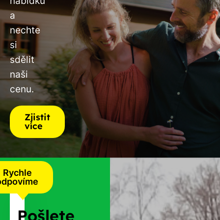
nabídku
a
nechte
si
sdělit
naši
cenu.
Zjistit
více
Rychle
odpovíme
Pošlete