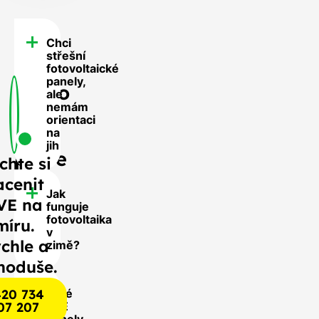
Chci
FAQ
střešní
-
fotovoltaické
panely,
Často
ale
nemám
se
orientaci
nás
na
jih
ptáte
chte si
acenit
Jak
VE na
funguje
fotovoltaika
míru.
v
chle a
zimě?
noduše.
20 734
Jaké
07 207
FVE
panely