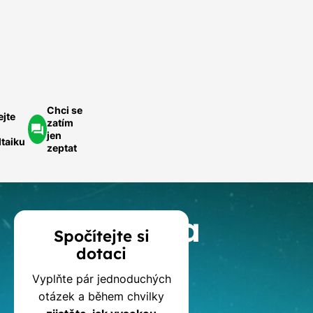
ednoduše.
ychlá
optávka
Chci se
ejte
zatím
jen
ltaiku
zeptat
Kalkulačka
Spočítejte si
dotaci
dotací
Vyplňte pár jednoduchých
na
otázek a během chvilky