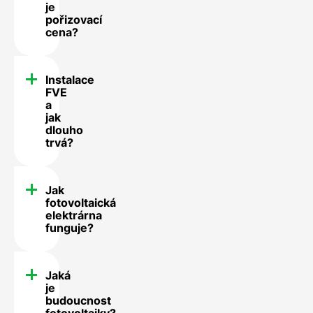
je
pořizovací
cena?
Instalace
FVE
a
jak
dlouho
trvá?
Jak
fotovoltaická
elektrárna
funguje?
Jaká
je
budoucnost
fotovoltaiky?