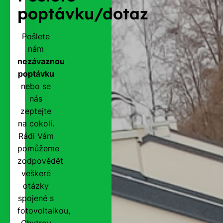
poptávku/dotaz
Pošlete
nám
nezávaznou
poptávku
nebo se
nás
zeptejte
na cokoli.
Rádi Vám
pomůžeme
zodpovědět
veškeré
otázky
spojené s
fotovoltaikou,
Chytrou