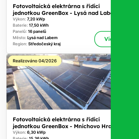
Fotovoltaická elektrárna s řídicí
jednotkou GreenBox - Lysá nad Labem
Výkon:
7,20 kWp
Baterie:
17,50 kWh
Panelů:
16 panelů
Město:
Lysá nad Labem
Více
Region:
Středočeský kraj
Realizováno 04/2026
Fotovoltaická elektrárna s řídicí
jednotkou GreenBox - Mnichovo Hradiště
Výkon:
6,30 kWp
Baterie:
15,36 kWh