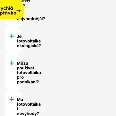
jsou
ychlá
pro
ptávka
mě
nejvhodnější?
Je
fotovoltaika
ekologická?
Můžu
používat
fotovoltaiku
pro
podnikání?
Má
fotovoltaika
i
nevýhody?