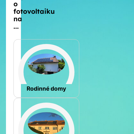
o
fotovoltaiku
na
...
Šikmá
Rodinné domy