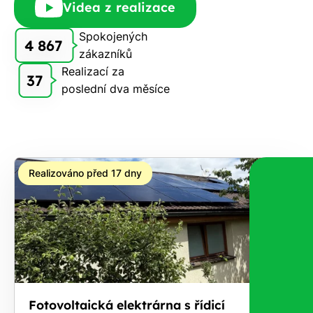
Videa z realizace
Vám
zdarma
Spokojených
4 867
pošleme,
zákazníků
na co
Realizací za
37
máte
poslední dva měsíce
nárok.
Stačí
nám dát
vědět -
a nic Vás
Realizováno před 17 dny
to
nestojí.
Fotovoltaická elektrárna s řídicí