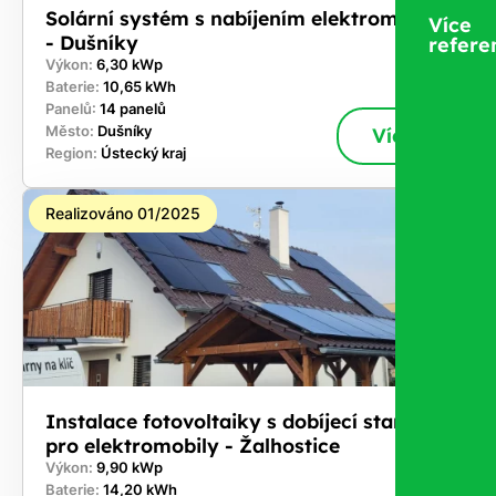
Solární systém s nabíjením elektromobilů
Více
- Dušníky
refere
Výkon:
6,30 kWp
Baterie:
10,65 kWh
Panelů:
14 panelů
Město:
Dušníky
Více
Region:
Ústecký kraj
Realizováno 01/2025
Instalace fotovoltaiky s dobíjecí stanicí
pro elektromobily - Žalhostice
Výkon:
9,90 kWp
Baterie:
14,20 kWh