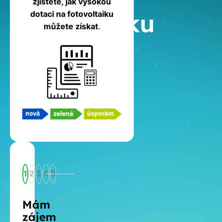
zjistěte, jak vysokou
fotovoltaiku
dotaci na fotovoltaiku
můžete získat
.
1
2
3
4
5
Mám
zájem