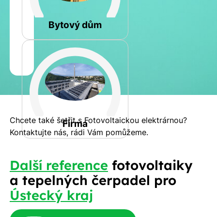
Rovná
Bytový dům
Jméno
a
Spočítat
příjmení
kalkulaci
Jiná
Telefon
Chcete také šetřit s Fotovoltaickou elektrárnou?
Firma
Kontaktujte nás, rádi Vám pomůžeme.
E-
Další reference
fotovoltaiky
mail
a tepelných čerpadel pro
Ústecký kraj
Rádi