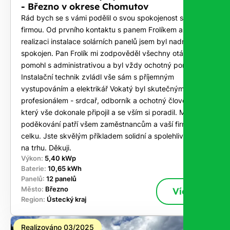
- Březno v okrese Chomutov
Rád bych se s vámi podělil o svou spokojenost s vaší
firmou. Od prvního kontaktu s panem Frolíkem až po
realizaci instalace solárních panelů jsem byl nadmíru
spokojen. Pan Frolík mi zodpověděl všechny otázky,
pomohl s administrativou a byl vždy ochotný poradit.
Instalační technik zvládl vše sám s příjemným
vystupováním a elektrikář Vokatý byl skutečným
profesionálem - srdcař, odborník a ochotný člověk,
který vše dokonale připojil a se vším si poradil. Mé
poděkování patří všem zaměstnancům a vaší firmě jako
celku. Jste skvělým příkladem solidní a spolehlivé firmy
na trhu. Děkuji.
Výkon:
5,40 kWp
Baterie:
10,65 kWh
Panelů:
12 panelů
Město:
Březno
Více
Region:
Ústecký kraj
Realizováno 03/2025