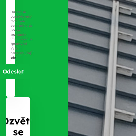
Odesláním
poptávkového
formuláře
potvrzujete, že
jste se
seznámili s
Informacemi o
zpracování
Vašich
osobních údajů
zde
.
Ozvěte
se