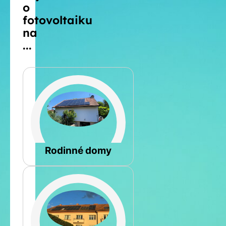
o
fotovoltaiku
na
...
Šikmá
Rodinné domy