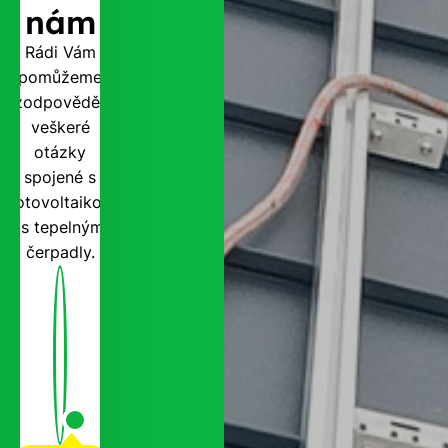
nám
Rádi Vám
pomůžeme
zodpovědět
veškeré
otázky
spojené s
fotovoltaikou
i s tepelnými
čerpadly.