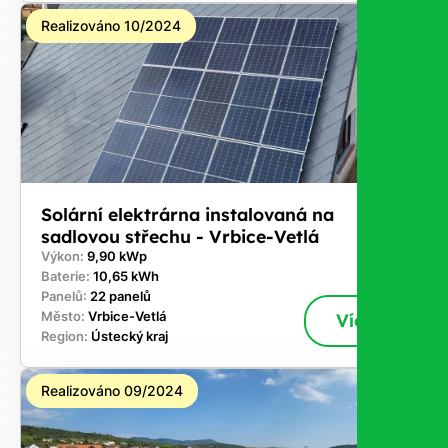
Realizováno 10/2024
Solární elektrárna instalovaná na
sadlovou střechu - Vrbice-Vetlá
Výkon:
9,90 kWp
Baterie:
10,65 kWh
Panelů:
22 panelů
Město:
Vrbice-Vetlá
Více
Region:
Ústecký kraj
Realizováno 09/2024