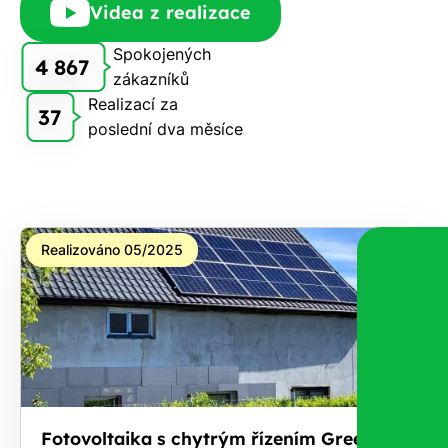
Videa z realizace
Vám
zdarma
Spokojených
4 867
pošleme,
zákazníků
na co
Realizací za
37
máte
poslední dva měsíce
nárok.
Stačí
nám dát
vědět -
a nic Vás
Realizováno 05/2025
to
nestojí.
Fotovoltaika s chytrým řízením GreenBox