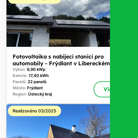
Fotovoltaika s nabijecí stanici pro
automobily - Frýdlant v Libereckém kraji
Výkon:
9,90 kWp
Baterie:
17,40 kWh
Panelů:
22 panelů
Město:
Frýdlant
Více
Region:
Ústecký kraj
Realizováno 03/2025