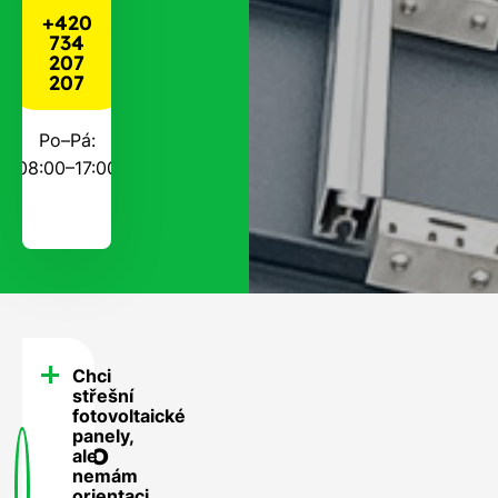
+420
734
207
207
Po–Pá:
08:00–17:00
Chci
FAQ
střešní
-
fotovoltaické
panely,
Často
ale
nemám
se
orientaci