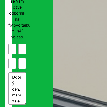
se Vám
ozve
odborník
na
fotovoltaiku
z Vaší
oblasti.