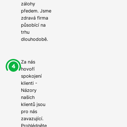
zálohy
předem. Jsme
zdravá firma
působící na
trhu
dlouhodobě.
Za nás
hovoří
spokojení
klienti -
Názory
našich
klientů jsou
pro nás
zavazující.
Prohlédněte