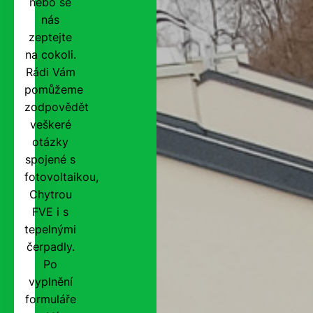
nebo se
nás
zeptejte
na cokoli.
Rádi Vám
pomůžeme
zodpovědět
veškeré
otázky
spojené s
fotovoltaikou,
Chytrou
FVE i s
tepelnými
čerpadly.
Po
vyplnění
formuláře