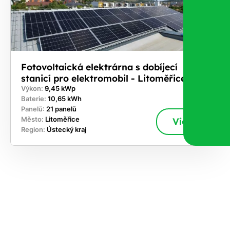
Fotovoltaická elektrárna s dobíjecí
stanicí pro elektromobil - Litoměřice
Výkon:
9,45 kWp
Baterie:
10,65 kWh
Panelů:
21 panelů
Město:
Litoměřice
Více
Region:
Ústecký kraj
ekejte
,
hte si
rhnout
ešení