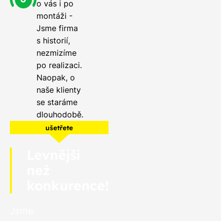
o vás i po
montáži -
Jsme firma
s historií,
nezmizíme
po realizaci.
Naopak, o
naše klienty
se staráme
dlouhodobě.
ušetřete
Levnější
než
konkurence!
Jsme