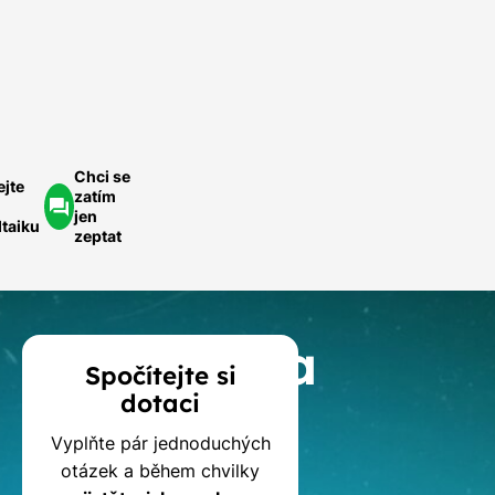
ednoduše.
ychlá
optávka
Chci se
ejte
zatím
jen
ltaiku
zeptat
Kalkulačka
Spočítejte si
dotaci
dotací
Vyplňte pár jednoduchých
na
otázek a během chvilky