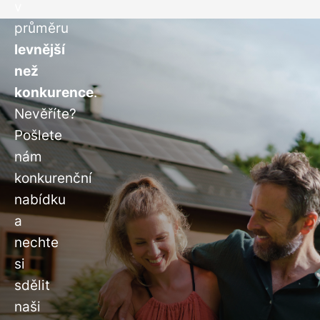
v
průměru
levnější
než
konkurence
.
Nevěříte?
Pošlete
nám
konkurenční
nabídku
a
nechte
si
sdělit
naši