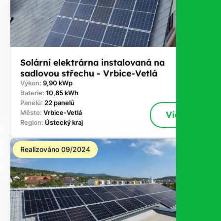
Solární elektrárna instalovaná na
sadlovou střechu - Vrbice-Vetlá
Výkon:
9,90 kWp
Baterie:
10,65 kWh
Panelů:
22 panelů
Město:
Vrbice-Vetlá
Více
Region:
Ústecký kraj
Realizováno 09/2024