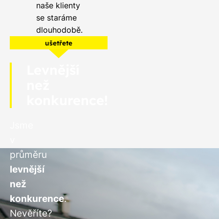
naše klienty
se staráme
dlouhodobě.
ušetřete
Levnější
než
konkurence!
Jsme
v
průměru
levnější
než
konkurence
.
Nevěříte?