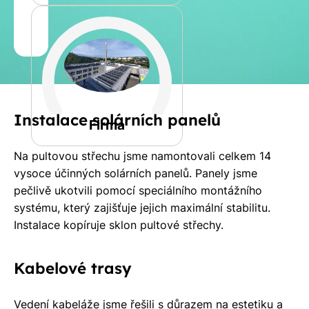
Jméno
a
Spočítat
příjmení
kalkulaci
Jiná
Instalace solárních panelů
Telefon
Firma
Na pultovou střechu jsme namontovali celkem 14
E-
vysoce účinných solárních panelů. Panely jsme
mail
pečlivě ukotvili pomocí speciálního montážního
systému, který zajišťuje jejich maximální stabilitu.
Instalace kopíruje sklon pultové střechy.
Rádi
Kabelové trasy
Vám
zdarma
Vedení kabeláže jsme řešili s důrazem na estetiku a
pošleme,