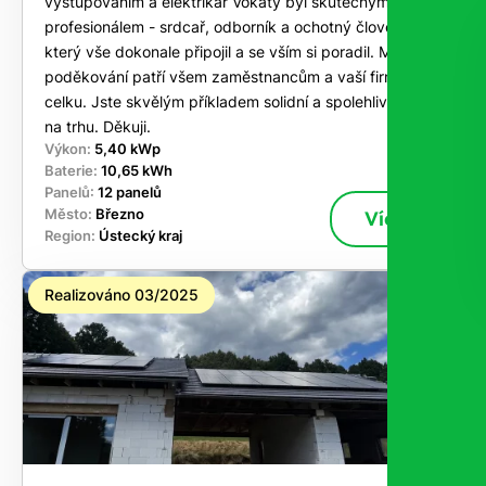
vystupováním a elektrikář Vokatý byl skutečným
profesionálem - srdcař, odborník a ochotný člověk,
který vše dokonale připojil a se vším si poradil. Mé
poděkování patří všem zaměstnancům a vaší firmě jako
celku. Jste skvělým příkladem solidní a spolehlivé firmy
na trhu. Děkuji.
Výkon:
5,40 kWp
Baterie:
10,65 kWh
Panelů:
12 panelů
Město:
Březno
Více
Region:
Ústecký kraj
Realizováno 03/2025