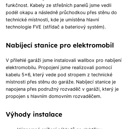
funkčnost. Kabely ze střešních panelů jsme vedli
na co
podél okapu a následně průchodkou přes stěnu do
máte
technické místnosti, kde je umístěna hlavní
nárok.
technologie FVE (střídač a bateriový systém).
Stačí
nám dát
vědět -
Nabíjecí stanice pro elektromobil
a nic Vás
to
V přilehlé garáži jsme instalovali wallbox pro nabíjení
nestojí.
elektromobilu. Propojení jsme realizovali pomocí
kabelu 5x6, který vede pod stropem z technické
místnosti přes stěnu do garáže. Nabíjecí stanice je
napojena přes podružný rozvaděč v garáži, který je
propojen s hlavním domovním rozvaděčem.
Výhody instalace