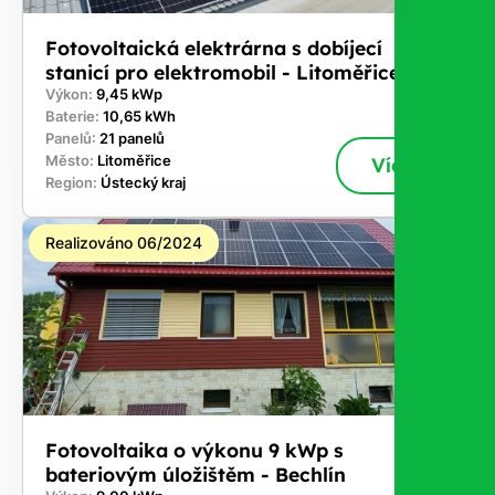
Fotovoltaická elektrárna s dobíjecí
stanicí pro elektromobil - Litoměřice
Výkon:
9,45 kWp
Baterie:
10,65 kWh
Panelů:
21 panelů
Město:
Litoměřice
Více
Region:
Ústecký kraj
Realizováno 06/2024
Fotovoltaika o výkonu 9 kWp s
bateriovým úložištěm - Bechlín