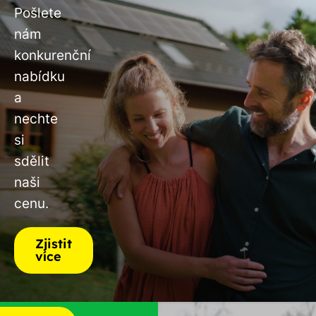
Pošlete
nám
konkurenční
nabídku
a
nechte
si
sdělit
naši
cenu.
Zjistit
více