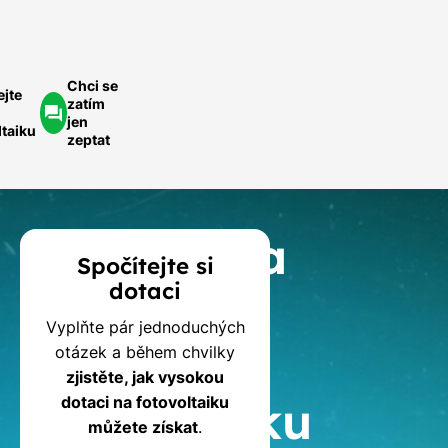
Chci se
ejte
zatím
jen
ltaiku
zeptat
Kalkulačka
Spočítejte si
dotaci
dotací
Vyplňte pár jednoduchých
na
otázek a během chvilky
zjistěte, jak vysokou
fotovoltaiku
dotaci na fotovoltaiku
můžete získat
.