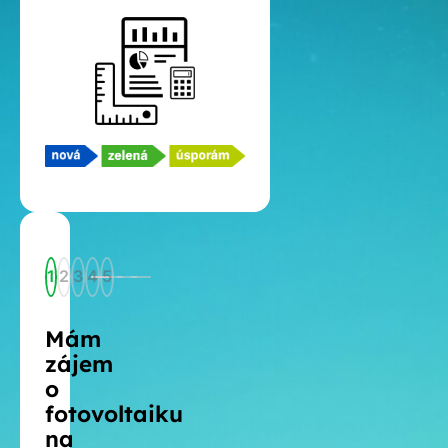
1
2
3
4
5
Mám
zájem
o
fotovoltaiku
na