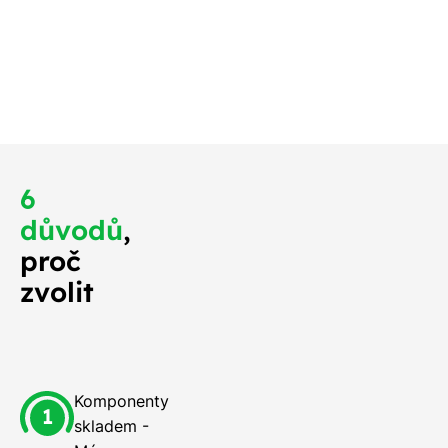
jdříve ozveme,
 měli na střeše
o nejdříve.
6
důvodů
,
proč
zvolit
Komponenty
skladem -