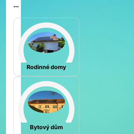
...
Šikmá
Rodinné domy
Rovná
Bytový dům