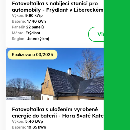
Fotovoltaika s nabijecí stanici pro
automobily - Frýdlant v Libereckém kraji
Výkon:
9,90 kWp
Baterie:
17,40 kWh
Panelů:
22 panelů
Město:
Frýdlant
Více
Region:
Ústecký kraj
Realizováno 03/2025
Fotovoltaika s uložením vyrobené
energie do baterií - Hora Svaté Kateřiny
Výkon:
5,40 kWp
Baterie:
10,65 kWh