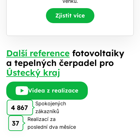
venku.
Zjistit více
Další reference
fotovoltaiky
a tepelných čerpadel pro
Ústecký kraj
Videa z realizace
Spokojených
4 867
zákazníků
Realizací za
37
poslední dva měsíce