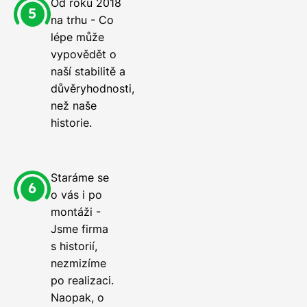
Od roku 2018
na trhu - Co
lépe může
vypovědět o
naší stabilitě a
důvěryhodnosti,
než naše
historie.
Staráme se
o vás i po
montáži -
Jsme firma
s historií,
nezmizíme
po realizaci.
Naopak, o