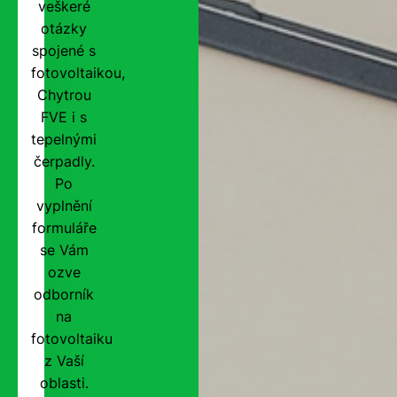
veškeré
otázky
spojené s
fotovoltaikou,
Chytrou
FVE i s
tepelnými
čerpadly.
Po
vyplnění
formuláře
se Vám
ozve
odborník
na
fotovoltaiku
z Vaší
oblasti.