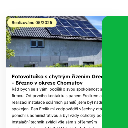
Realizováno 05/2025
Fotovoltaika s chytrým řízením GreenBox
- Březno v okrese Chomutov
Rád bych se s vámi podělil o svou spokojenost s vaší
firmou. Od prvního kontaktu s panem Frolíkem až po
realizaci instalace solárních panelů jsem byl nadmíru
spokojen. Pan Frolík mi zodpověděl všechny otázky,
pomohl s administrativou a byl vždy ochotný poradit.
Instalační technik zvládl vše sám s příjemným