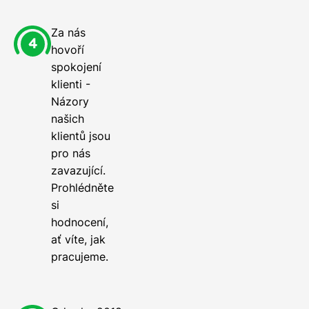
Za nás
hovoří
spokojení
klienti -
Názory
našich
klientů jsou
pro nás
zavazující.
Prohlédněte
si
hodnocení,
ať víte, jak
pracujeme.