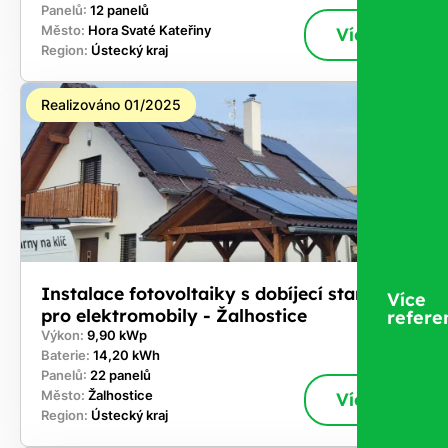
Panelů:
12 panelů
Město:
Hora Svaté Kateřiny
Více
Region:
Ústecký kraj
Realizováno 01/2025
Instalace fotovoltaiky s dobíjecí stanicí
Více
pro elektromobily - Žalhostice
refere
Výkon:
9,90 kWp
Baterie:
14,20 kWh
Panelů:
22 panelů
Město:
Žalhostice
Více
Region:
Ústecký kraj