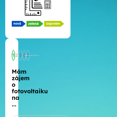
1
2
3
4
5
Mám
zájem
o
fotovoltaiku
na
...