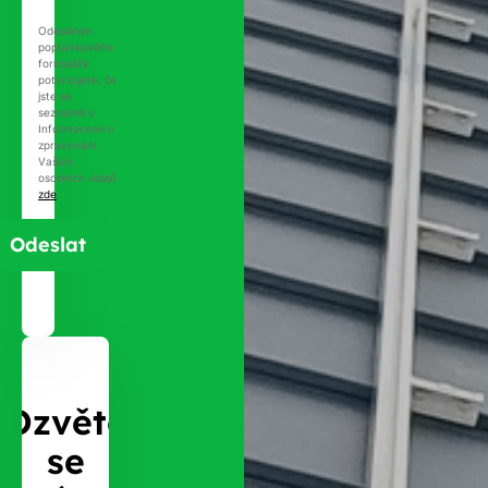
Odesláním
poptávkového
formuláře
potvrzujete, že
jste se
seznámili s
Informacemi o
zpracování
Vašich
osobních údajů
zde
.
Ozvěte
se