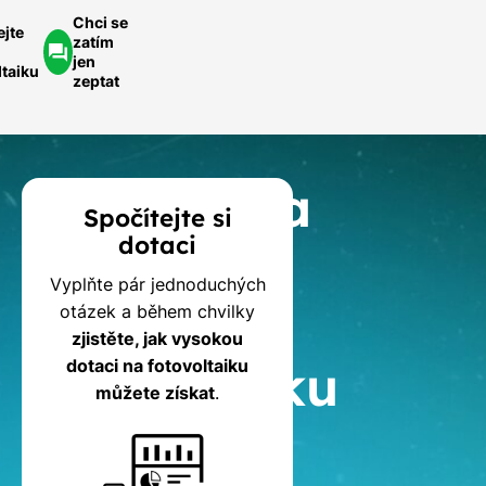
Chci se
ejte
zatím
jen
ltaiku
zeptat
Kalkulačka
Spočítejte si
dotaci
dotací
Vyplňte pár jednoduchých
na
otázek a během chvilky
zjistěte, jak vysokou
fotovoltaiku
dotaci na fotovoltaiku
můžete získat
.