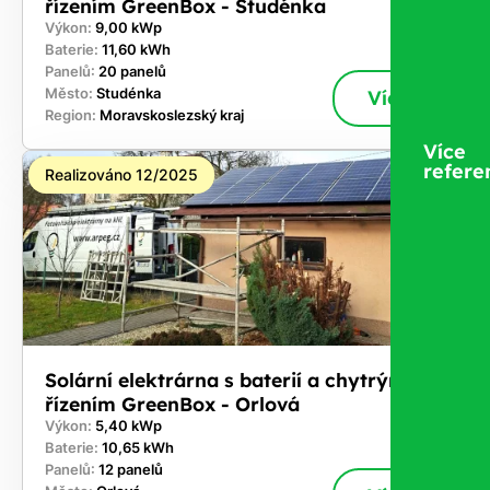
řízením GreenBox - Studénka
Výkon:
9,00 kWp
Baterie:
11,60 kWh
Panelů:
20 panelů
Město:
Studénka
Více
Region:
Moravskoslezský kraj
Více
refere
Realizováno 12/2025
Solární elektrárna s baterií a chytrým
řízením GreenBox - Orlová
Výkon:
5,40 kWp
Baterie:
10,65 kWh
Panelů:
12 panelů