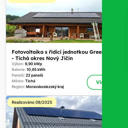
Fotovoltaika s řídicí jednotkou GreenBox
- Tichá okres Nový Jičín
Výkon:
9,90 kWp
Baterie:
10,65 kWh
Panelů:
22 panelů
Město:
Tichá
Více
Region:
Moravskoslezský kraj
Realizováno 08/2025