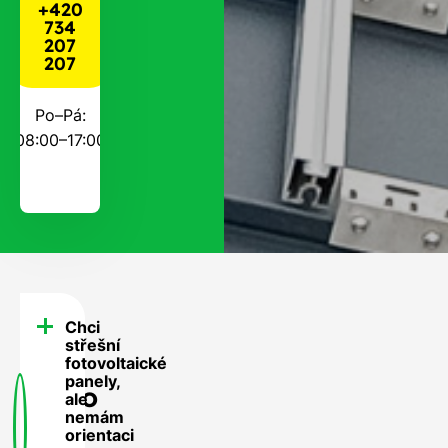
+420
734
207
207
Po–Pá:
08:00–17:00
Chci
FAQ
střešní
-
fotovoltaické
panely,
Často
ale
nemám
se
orientaci