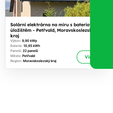
Solární elektrárna na míru s bateriovým
úložištěm - Petřvald, Moravskoslezský
kraj
Výkon:
9,90 kWp
Baterie:
10,65 kWh
Panelů:
22 panelů
Město:
Petřvald
Více
Region:
Moravskoslezský kraj
ekejte
,
hte si
rhnout
ešení