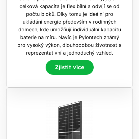
nárok.
celková kapacita je flexibilní a odvíjí se od
Stačí
počtu bloků. Díky tomu je ideální pro
nám dát
ukládání energie především v rodinných
vědět -
domech, kde umožňují individuální kapacitu
a nic Vás
baterie na míru. Navíc je Pylontech známý
to
pro vysoký výkon, dlouhodobou životnost a
nestojí.
reprezentativní a jednoduchý vzhled.
Zjistit více