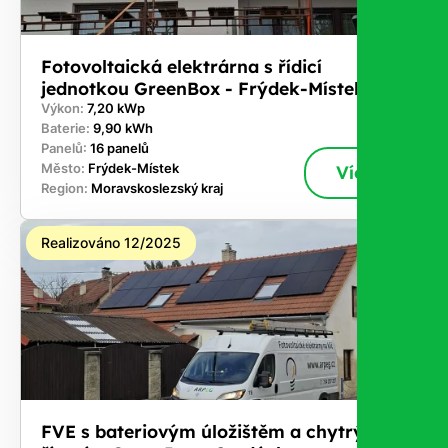
Fotovoltaická elektrárna s řídicí
jednotkou GreenBox - Frýdek-Místek
Výkon:
7,20 kWp
Baterie:
9,90 kWh
Panelů:
16 panelů
Město:
Frýdek-Místek
Více
Region:
Moravskoslezský kraj
Realizováno 12/2025
FVE s bateriovým úložištěm a chytrým