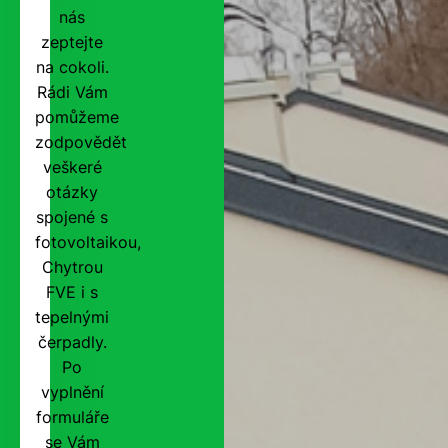
nás
zeptejte
na cokoli.
Rádi Vám
pomůžeme
zodpovědět
veškeré
otázky
spojené s
fotovoltaikou,
Chytrou
FVE i s
tepelnými
čerpadly.
Po
vyplnění
formuláře
se Vám