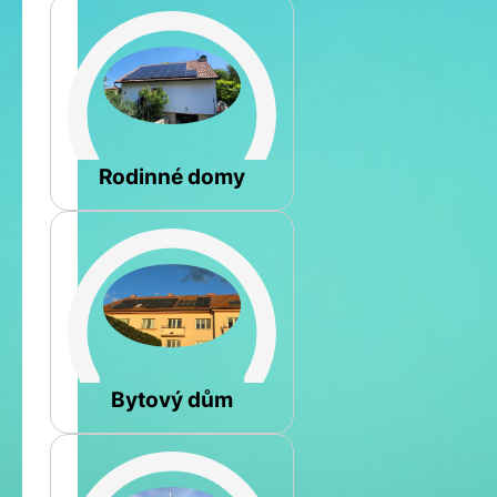
Šikmá
Rodinné domy
Rovná
Bytový dům
Jméno