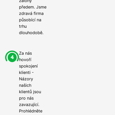
zálohy
předem. Jsme
zdravá firma
působící na
trhu
dlouhodobě.
Za nás
hovoří
spokojení
klienti -
Názory
našich
klientů jsou
pro nás
zavazující.
Prohlédněte