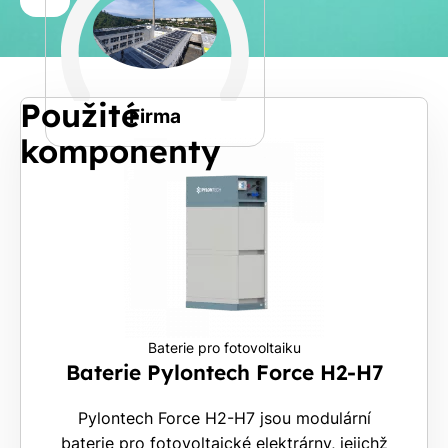
a
Spočítat
příjmení
kalkulaci
Jiná
Použité
Telefon
Firma
komponenty
E-
mail
Rádi
Vám
Baterie pro fotovoltaiku
zdarma
Baterie Pylontech Force H2-H7
pošleme,
na co
Pylontech Force H2-H7 jsou modulární
máte
baterie pro fotovoltaické elektrárny, jejichž