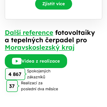
Zjistit více
Další reference
fotovoltaiky
a tepelných čerpadel pro
Moravskoslezský kraj
Videa z realizace
Spokojených
4 867
zákazníků
Realizací za
37
poslední dva měsíce