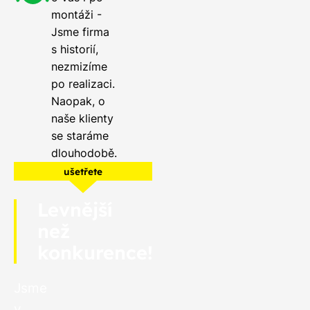
montáži -
Jsme firma
s historií,
nezmizíme
po realizaci.
Naopak, o
naše klienty
se staráme
dlouhodobě.
ušetřete
Levnější
než
konkurence!
Jsme
v