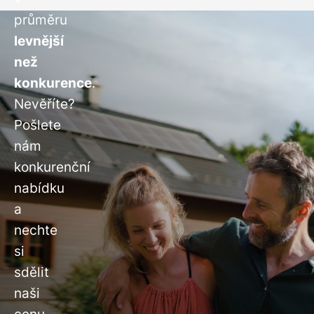
průměru
levnější
než
konkurence
.
Nevěříte?
Pošlete
nám
konkurenční
nabídku
a
nechte
si
sdělit
naši
cenu.