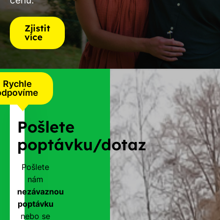
Zjistit
více
Rychle
odpovíme
Pošlete
poptávku/dotaz
Pošlete
nám
nezávaznou
poptávku
nebo se