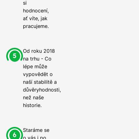
si
hodnocení,
ať víte, jak
pracujeme.
Od roku 2018
na trhu - Co
lépe může
vypovědět o
naší stabilitě a
důvěryhodnosti,
než naše
historie.
Staráme se
o vás i po