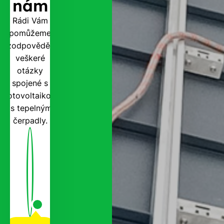
nám
Rádi Vám
pomůžeme
zodpovědět
veškeré
otázky
spojené s
fotovoltaikou
i s tepelnými
čerpadly.