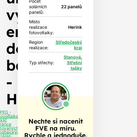
Počet
solárních
22 panelů
vyrobené
panelů:
Místo
energie
realizace
Herink
fotovoltaiky:
do
Region
Středočeský
realizace:
kraj
Stanová
,
baterií
Typ střechy:
Střešní
tašky
-
Herink
PEG -
tovoltaika
Nechte si nacenit
klíč
rence
FVE na míru.
izovaných
voltaických
Rychle a jednoduše.
tráren