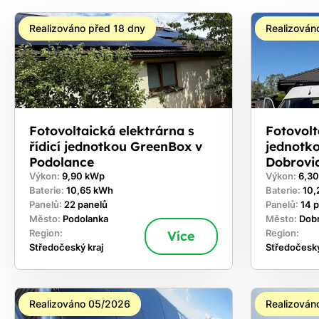
Realizováno před 18 dny
Realizován
Fotovoltaická elektrárna s
Fotovolta
řídicí jednotkou GreenBox v
jednotk
Podolance
Dobrovi
Výkon:
9,90 kWp
Výkon:
6,3
Baterie:
10,65 kWh
Baterie:
10,
Panelů:
22 panelů
Panelů:
14 
Město:
Podolanka
Město:
Dob
Region:
Více
Region:
Středočeský kraj
Středočeský
Realizováno 05/2026
Realizován