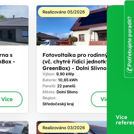
Realizováno 05/2026
Potřebujete poradit?
rna s
Fotovoltaika pro rodinný dům
nBox -
(vč. chytré řídicí jednotky
GreenBox) - Dolní Slivno
Výkon:
9,90 kWp
Baterie:
10,65 kWh
Panelů:
22 panelů
Město:
Dolní Slivno
Více
Region:
Více
Středočeský kraj
Více
refere
Realizováno 03/2026