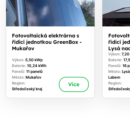
Fotovoltaická elektrárna s
Fotovolt
řídicí jednotkou GreenBox -
řídicí j
Mukařov
Lysá na
Výkon:
7,2
Výkon:
5,50 kWp
Baterie:
17,
Baterie:
10,24 kWh
Panelů:
16 
Panelů:
11 panelů
Město:
Lysá
Město:
Mukařov
Labem
Region:
Více
Region:
Středočeský kraj
Středočeský
ekejte
,