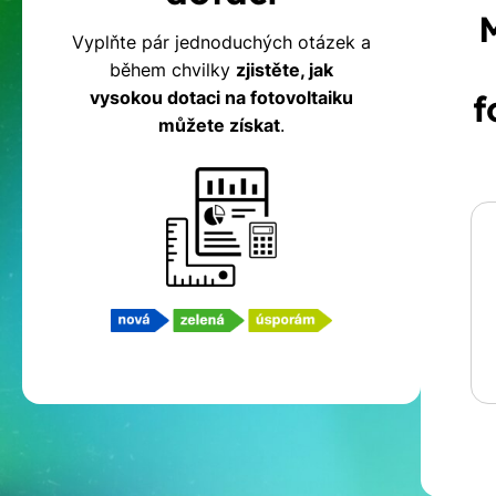
na
Vyplňte pár jednoduchých otázek a
během chvilky
zjistěte, jak
fotovoltaiku
vysokou dotaci na fotovoltaiku
f
můžete získat
.