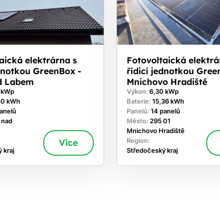
aická elektrárna s
Fotovoltaická elektrá
ednotkou GreenBox -
řídicí jednotkou Gree
d Labem
Mnichovo Hradiště
0 kWp
Výkon:
6,30 kWp
50 kWh
Baterie:
15,36 kWh
panelů
Panelů:
14 panelů
 nad
Město:
295 01
Mnichovo Hradiště
Více
Region:
 kraj
Středočeský kraj