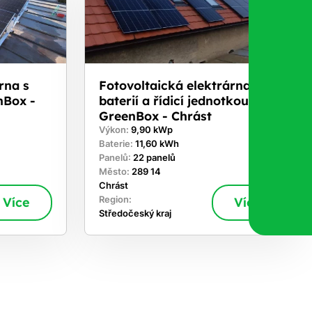
rna s
Fotovoltaická elektrárna s
nBox -
baterií a řídicí jednotkou
GreenBox - Chrást
Výkon:
9,90 kWp
Baterie:
11,60 kWh
Panelů:
22 panelů
Město:
289 14
Chrást
Více
Region:
Více
Středočeský kraj