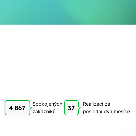
Spokojených
Realizací za
4 867
37
zákazníků
poslední dva měsíce