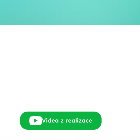
E-mail
Rádi Vám zdarma
pošleme, na co máte
nárok.
tačí nám dát vědět - a
nic Vás to nestojí.
Videa z realizace