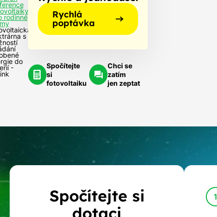
ference
tovoltaiky
Rychlá
o rodinné
poptávka
my
ovoltaická
ktrárna s
ností
ádání
obené
rgie do
Spočítejte
Chci se
rií -
ink
si
zatím
fotovoltaiku
jen zeptat
Kalkulačka
Spočítejte si
dotací
dotaci