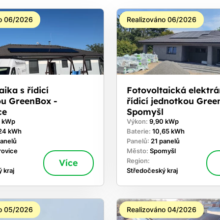
o 06/2026
Realizováno 06/2026
ika s řídicí
Fotovoltaická elektrá
ou GreenBox -
řídicí jednotkou Gree
ce
Spomyšl
0 kWp
Výkon:
9,90 kWp
24 kWh
Baterie:
10,65 kWh
panelů
Panelů:
21 panelů
rovice
Město:
Spomyšl
Více
Region:
 kraj
Středočeský kraj
o 05/2026
Realizováno 04/2026