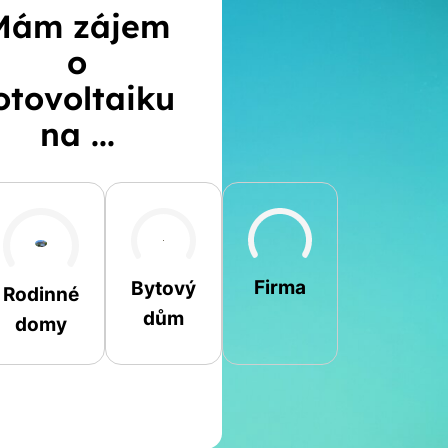
Mám zájem
o
otovoltaiku
na ...
Šikmá
Rovná
Jiná
Firma
Bytový
Rodinné
dům
domy
Jméno a příjmení
Spočítat
Telefon
kalkulaci