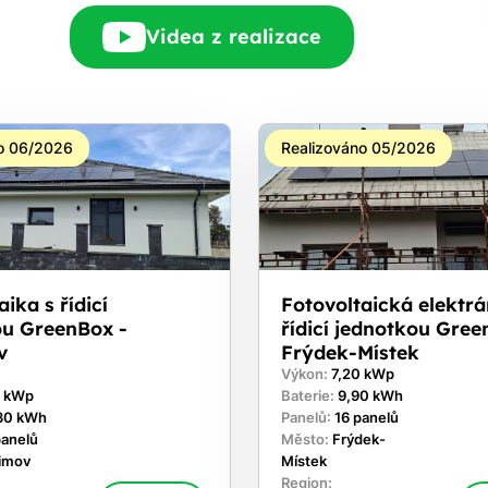
Videa z realizace
o 06/2026
Realizováno 05/2026
ika s řídicí
Fotovoltaická elektrá
ou GreenBox -
řídicí jednotkou Gree
v
Frýdek-Místek
Výkon:
7,20 kWp
0 kWp
Baterie:
9,90 kWh
30 kWh
Panelů:
16 panelů
panelů
Město:
Frýdek-
timov
Místek
Region: