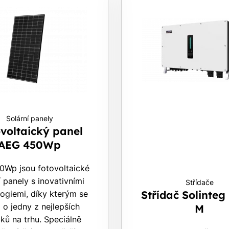
tačí nám dát vědět - a
nic Vás to nestojí.
Solární panely
voltaický panel
AEG 450Wp
Wp jsou fotovoltaické
í panely s inovativními
Střídače
Střídač Solinteg
ogiemi, díky kterým se
 o jedny z nejlepších
M
ků na trhu. Speciálně