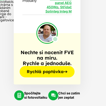
Produkty
ovoltaická
panel AEG
ktrárna s
450Wp
,
Střídač
ádáním
obené
Solinteg Integ M
rgie do
rií -
geřovice
Nechte si nacenit FVE
na míru.
Rychle a jednoduše.
Rychlá poptávka
Spočítejte
Chci se zatím
si fotovoltaiku
jen zeptat