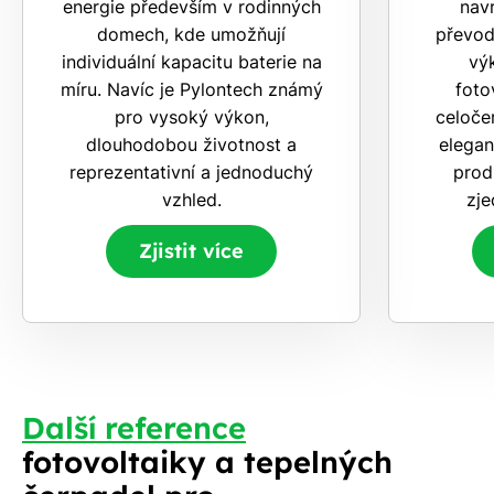
energie především v rodinných
navr
domech, kde umožňují
převod
individuální kapacitu baterie na
vý
míru. Navíc je Pylontech známý
foto
pro vysoký výkon,
celoče
dlouhodobou životnost a
elegan
reprezentativní a jednoduchý
prod
vzhled.
zje
Zjistit více
Další reference
fotovoltaiky a tepelných