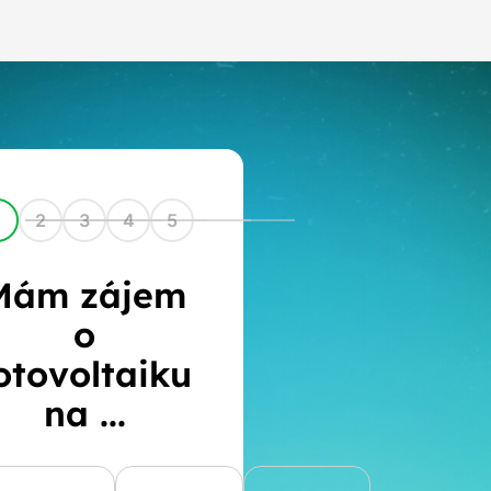
1
2
3
4
5
Mám zájem
o
otovoltaiku
na ...