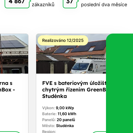
4 867
37
zákazníků
poslední dva měsíce
Realizováno 12/2025
rna s
FVE s bateriovým úložištěm a
nBox -
chytrým řízením GreenBox -
Studénka
Výkon:
9,00 kWp
Baterie:
11,60 kWh
Panelů:
20 panelů
Město:
Studénka
Region: