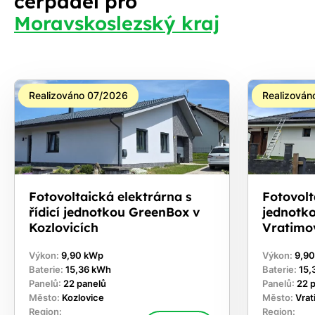
čerpadel pro
Moravskoslezský kraj
Realizováno 07/2026
Realizován
Fotovoltaická elektrárna s
Fotovolta
řídicí jednotkou GreenBox v
jednotk
Kozlovicích
Vratimo
Výkon:
9,90 kWp
Výkon:
9,9
Baterie:
15,36 kWh
Baterie:
15,
Panelů:
22 panelů
Panelů:
22 
Město:
Kozlovice
Město:
Vra
Region:
Region: