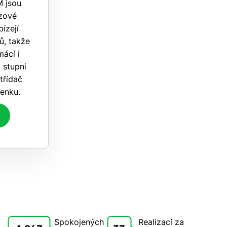
M jsou
ázové
ízejí
ů, takže
ácí i
 stupni
třídač
venku.
Spokojených
Realizací za