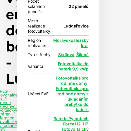
Počet
solárních
22 panelů
energie
panelů:
Místo
do
realizace
Ludgeřovice
fotovoltaiky:
baterií
Region
Moravskoslezský
realizace:
kraj
Typ střechy:
Sedlová
,
Šikmá
-
Fotovoltaika do
Varianta
baterií 9,9 kWp
Ludgeřovice
Fotovoltaika pro
rodinné domy
,
Fotovoltaika pro
PEG -
Určení FVE
rodinné domy s
tovoltaika
klíč
ukládáním
rence
přebytků do
izovaných
baterií
voltaických
tráren
ference
Baterie Pylontech
tovoltaiky
Force H2-H7
,
o rodinné
Fotovoltaický
my