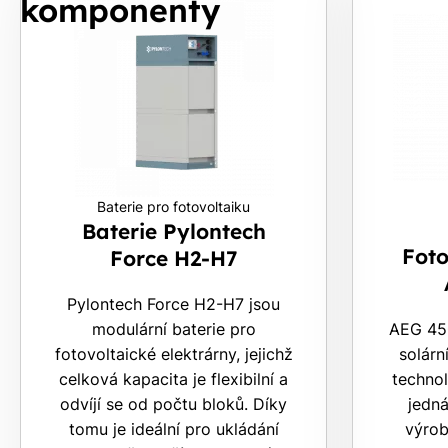
komponenty
S
Baterie pro fotovoltaiku
Baterie Pylontech
Foto
Force H2-H7
Pylontech Force H2-H7 jsou
modulární baterie pro
AEG 450
fotovoltaické elektrárny, jejichž
solárn
celková kapacita je flexibilní a
technol
odvíjí se od počtu bloků. Díky
jedná
tomu je ideální pro ukládání
výrob