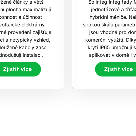
žené články a větší
Solinteg Integ řady 
ní plocha maximalizují
jednofázové a tříf
konnost a účinnost
hybridní měniče. Nab
voltaické elektrárny,
širokou škálu parametr
rné provedení zajišťuje
jsou vhodné pro dom
ci a netypický vzhled,
komerční využití. Díky
loužené kabely zase
krytí IP65 umožňuji s
dnodušují instalaci.
aplikovat v domě i 
Zjistit více
Zjistit více