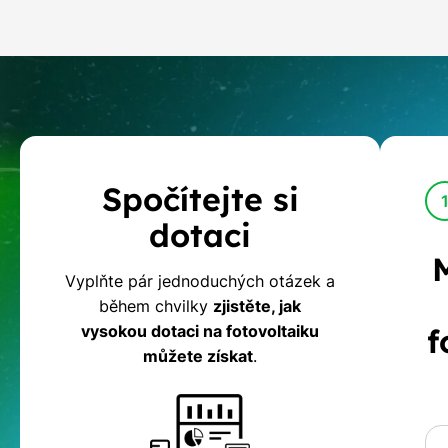
Kalkulačka
Spočítejte si
dotací
dotaci
na
Vyplňte pár jednoduchých otázek a
během chvilky
zjistěte, jak
fotovoltaiku
vysokou dotaci na fotovoltaiku
f
můžete získat
.