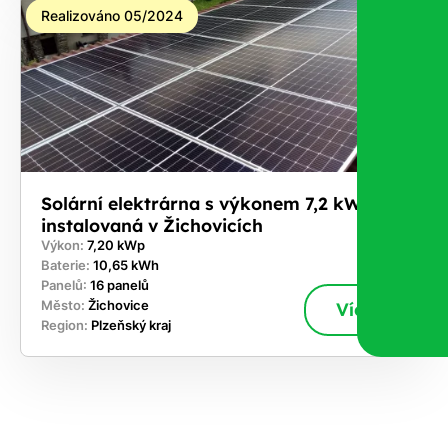
Realizováno 05/2024
Solární elektrárna s výkonem 7,2 kWp
instalovaná v Žichovicích
Výkon:
7,20 kWp
Baterie:
10,65 kWh
Panelů:
16 panelů
Město:
Žichovice
Více
Region:
Plzeňský kraj
ekejte
,
hte si