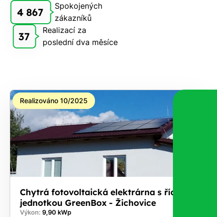
zdarma
Spokojených
4 867
pošleme,
zákazníků
na co
Realizací za
37
máte
poslední dva měsíce
nárok.
Stačí
nám dát
vědět -
a nic Vás
Realizováno 10/2025
to
nestojí.
Chytrá fotovoltaická elektrárna s řídicí
jednotkou GreenBox - Žichovice
Výkon:
9,90 kWp