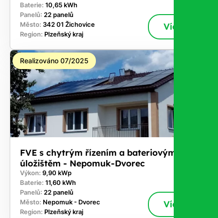
Baterie:
10,65 kWh
Panelů:
22 panelů
Město:
342 01 Žichovice
Více
Region:
Plzeňský kraj
Realizováno 07/2025
FVE s chytrým řízením a bateriovým
úložištěm - Nepomuk-Dvorec
Výkon:
9,90 kWp
Baterie:
11,60 kWh
Panelů:
22 panelů
Město:
Nepomuk - Dvorec
Více
Region:
Plzeňský kraj