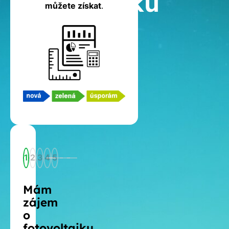
fotovoltaiku
můžete získat
.
1
2
3
4
5
Mám
zájem
o
fotovoltaiku