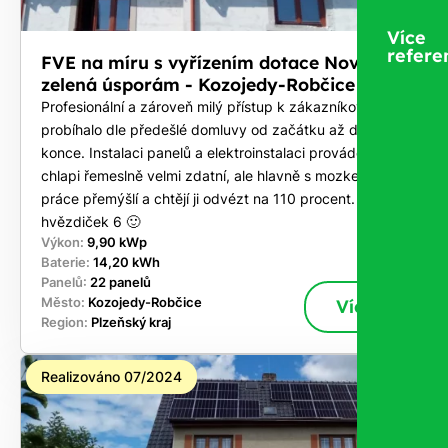
Více
refere
FVE na míru s vyřízením dotace Nová
zelená úsporám - Kozojedy-Robčice
Profesionální a zároveň milý přístup k zákazníkovi. Vše
probíhalo dle předešlé domluvy od začátku až do
konce. Instalaci panelů a elektroinstalaci prováděli
chlapi řemeslně velmi zdatní, ale hlavně s mozkem, co u
práce přemýšlí a chtějí ji odvézt na 110 procent. Za mě
hvězdiček 6 🙂
Výkon:
9,90 kWp
Baterie:
14,20 kWh
Panelů:
22 panelů
Město:
Kozojedy-Robčice
Více
Region:
Plzeňský kraj
Realizováno 07/2024