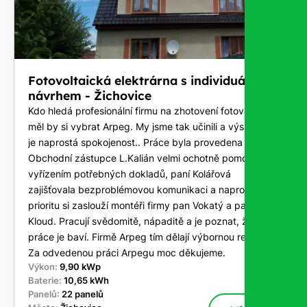
Fotovoltaická elektrárna s individuálním
návrhem - Žichovice
Kdo hledá profesionální firmu na zhotovení fotovoltaiky
měl by si vybrat Arpeg. My jsme tak učinili a výsledkem
je naprostá spokojenost.. Práce byla provedena na klíč.
Obchodní zástupce L.Kalián velmi ochotně pomohl s
vyřízením potřebných dokladů, paní Kolářová
zajišťovala bezproblémovou komunikaci a naprostou
prioritu si zaslouží montéři firmy pan Vokatý a pan
Kloud. Pracují svědomitě, nápaditě a je poznat, že tato
práce je baví. Firmě Arpeg tím dělají výbornou reklamu.
Za odvedenou práci Arpegu moc děkujeme.
Výkon:
9,90 kWp
Baterie:
10,65 kWh
Panelů:
22 panelů