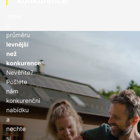
konkurence!
Jsme
v
průměru
levnější
než
konkurence
.
Nevěříte?
Pošlete
nám
konkurenční
nabídku
a
nechte
si