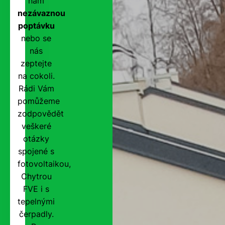
nám
nezávaznou
poptávku
nebo se
nás
zeptejte
na cokoli.
Rádi Vám
pomůžeme
zodpovědět
veškeré
otázky
spojené s
fotovoltaikou,
Chytrou
FVE i s
tepelnými
čerpadly.