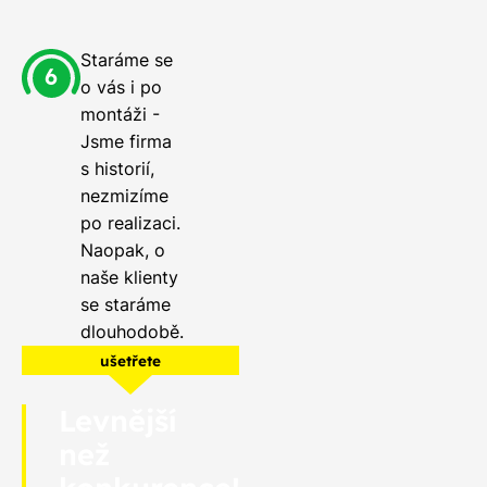
Staráme se
o vás i po
montáži -
Jsme firma
s historií,
nezmizíme
po realizaci.
Naopak, o
naše klienty
se staráme
dlouhodobě.
ušetřete
Levnější
než