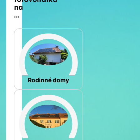
na
...
Šikmá
Rodinné domy
Rovná