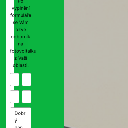
Po
vyplnění
formuláře
se Vám
ozve
odborník
na
fotovoltaiku
z Vaší
oblasti.