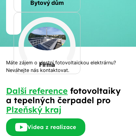
Bytový dům
Jméno
a
Spočítat
příjmení
kalkulaci
Jiná
Telefon
Máte zájem o vlastní fotovoltaickou elektrárnu?
Firma
Neváhejte nás kontaktovat.
E-
Další reference
fotovoltaiky
mail
a tepelných čerpadel pro
Plzeňský kraj
Rádi
Videa z realizace
Vám