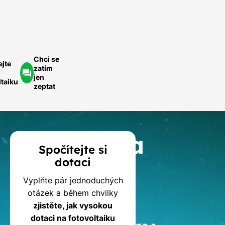
ychlá
optávka
Chci se
ejte
zatím
jen
ltaiku
zeptat
Kalkulačka
Spočítejte si
dotaci
dotací
Vyplňte pár jednoduchých
na
otázek a během chvilky
zjistěte, jak vysokou
dotaci na fotovoltaiku