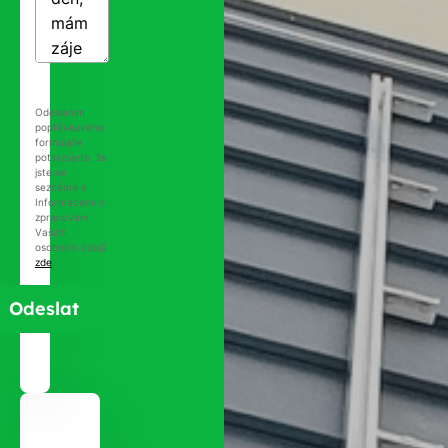
Odesláním
poptávkového
formuláře
potvrzujete, že
jste se
seznámili s
Informacemi o
zpracování
Vašich
osobních údajů
zde
.