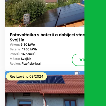
Fotovoltaika s baterií a dobíjecí stanici -
Svojšín
Výkon:
6,30 kWp
Baterie:
11,60 kWh
Panelů:
14 panelů
Město:
Svojšín
Více
Region:
Plzeňský kraj
Realizováno 09/2024