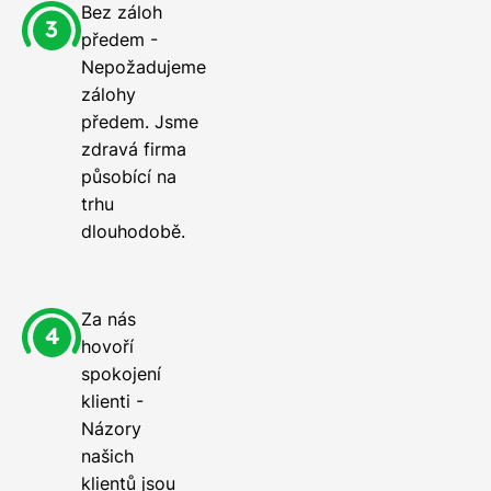
Bez záloh
předem -
Nepožadujeme
zálohy
předem. Jsme
zdravá firma
působící na
trhu
dlouhodobě.
Za nás
hovoří
spokojení
klienti -
Názory
našich
klientů jsou