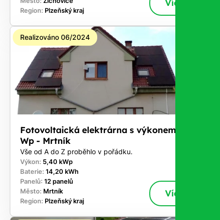
Město:
Žichovice
Více
Region:
Plzeňský kraj
Realizováno 06/2024
Fotovoltaická elektrárna s výkonem 5,4 k
Wp - Mrtník
Vše od A do Z proběhlo v pořádku.
Výkon:
5,40 kWp
Baterie:
14,20 kWh
Panelů:
12 panelů
Město:
Mrtník
Více
Region:
Plzeňský kraj