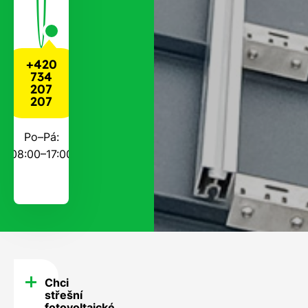
+420
734
207
207
Po–Pá:
08:00–17:00
Chci
FAQ
střešní
fotovoltaické