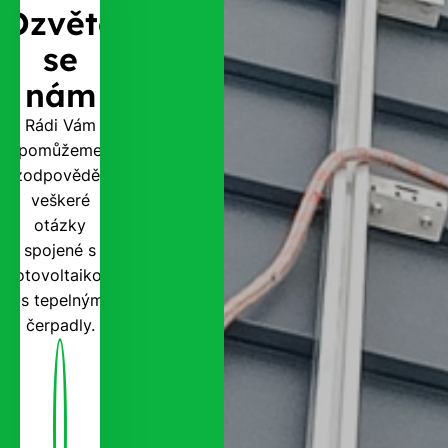
Ozvěte
se
nám
Rádi Vám
pomůžeme
zodpovědět
veškeré
otázky
spojené s
fotovoltaikou
i s tepelnými
čerpadly.