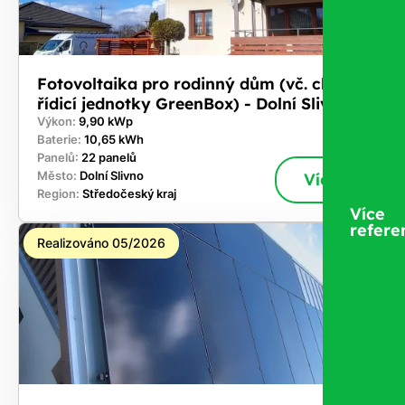
Fotovoltaika pro rodinný dům (vč. chytré
řídicí jednotky GreenBox) - Dolní Slivno
Výkon:
9,90 kWp
Baterie:
10,65 kWh
Panelů:
22 panelů
Město:
Dolní Slivno
Více
Region:
Středočeský kraj
Více
refere
Realizováno 05/2026