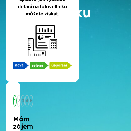
fotovoltaiku
dotaci na fotovoltaiku
můžete získat
.
1
2
3
4
5
Mám
zájem