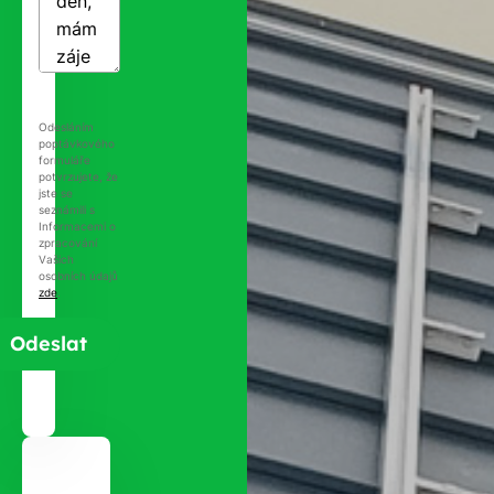
Odesláním
poptávkového
formuláře
potvrzujete, že
jste se
seznámili s
Informacemi o
zpracování
Vašich
osobních údajů
zde
.