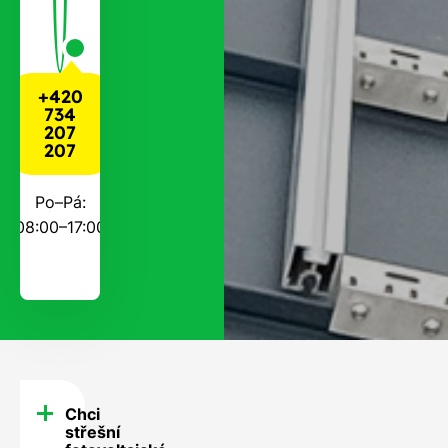
+420
734
207
207
Po–Pá:
08:00–17:00
Chci
FAQ
střešní