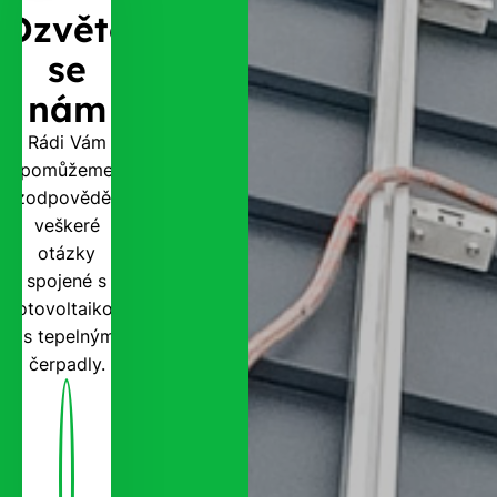
Ozvěte
se
nám
Rádi Vám
pomůžeme
zodpovědět
veškeré
otázky
spojené s
fotovoltaikou
i s tepelnými
čerpadly.