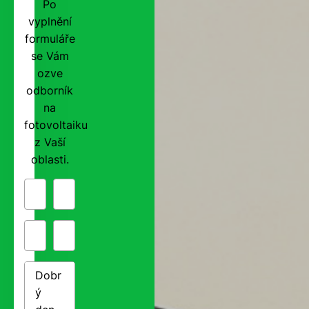
Po
vyplnění
formuláře
se Vám
ozve
odborník
na
fotovoltaiku
z Vaší
oblasti.