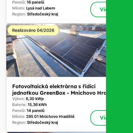
Panelů:
16 panelů
Město:
Lysá nad Labem
Více
Region:
Středočeský kraj
Realizováno 04/2026
Fotovoltaická elektrárna s řídicí
jednotkou GreenBox - Mnichovo Hradiště
Výkon:
6,30 kWp
Baterie:
15,36 kWh
Panelů:
14 panelů
Město:
295 01 Mnichovo Hradiště
Více
Region:
Středočeský kraj