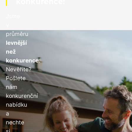
konkurence!
Jsme
v
průměru
levnější
než
konkurence
.
Nevěříte?
Pošlete
nám
konkurenční
nabídku
a
nechte
si