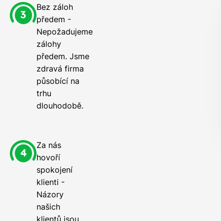
Bez záloh
předem -
Nepožadujeme
zálohy
předem. Jsme
zdravá firma
působící na
trhu
dlouhodobě.
Za nás
hovoří
spokojení
klienti -
Názory
našich
klientů jsou