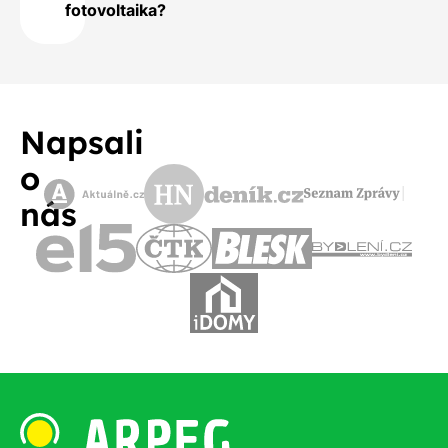
fotovoltaika?
Napsali
o
nás