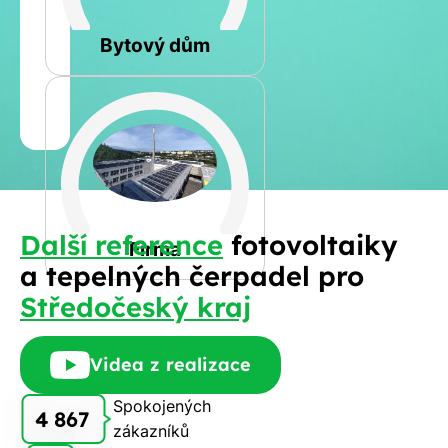
Rovná
Bytový dům
Jméno
a
Spočítat
příjmení
kalkulaci
Jiná
Další reference
fotovoltaiky
Telefon
Firma
a tepelných čerpadel pro
Středočeský kraj
E-
mail
Videa z realizace
Spokojených
4 867
zákazníků
Rádi