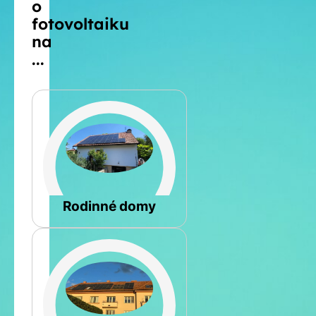
o
fotovoltaiku
na
...
Šikmá
Rodinné domy