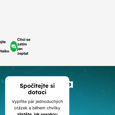
ednoduše.
ychlá
optávka
Chci se
ejte
zatím
jen
ltaiku
zeptat
Kalkulačka
Spočítejte si
dotaci
dotací
Vyplňte pár jednoduchých
na
otázek a během chvilky
zjistěte, jak vysokou