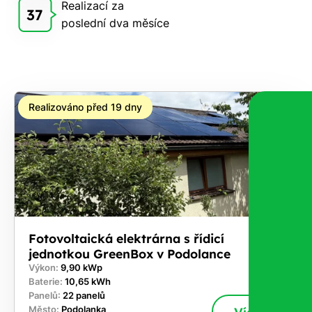
Realizací za
Vám
37
poslední dva měsíce
zdarma
pošleme,
na co
máte
nárok.
Realizováno před 19 dny
Stačí
nám dát
vědět -
a nic Vás
to
nestojí.
Fotovoltaická elektrárna s řídicí
jednotkou GreenBox v Podolance
Výkon:
9,90 kWp
Baterie:
10,65 kWh
Panelů:
22 panelů
Město:
Podolanka