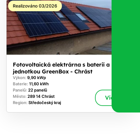
Realizováno 03/2026
Fotovoltaická elektrárna s baterií a řídicí
jednotkou GreenBox - Chrást
Výkon:
9,90 kWp
Baterie:
11,60 kWh
Panelů:
22 panelů
Město:
289 14 Chrást
Více
Region:
Středočeský kraj
ekejte
,
hte si