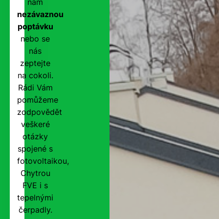
nám
nezávaznou
poptávku
nebo se
nás
zeptejte
na cokoli.
Rádi Vám
pomůžeme
zodpovědět
veškeré
otázky
spojené s
fotovoltaikou,
Chytrou
FVE i s
tepelnými
čerpadly.