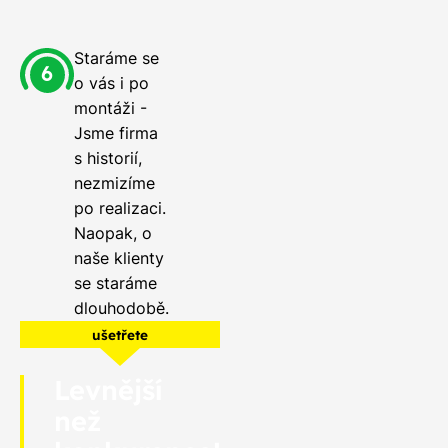
Staráme se
o vás i po
montáži -
Jsme firma
s historií,
nezmizíme
po realizaci.
Naopak, o
naše klienty
se staráme
dlouhodobě.
ušetřete
Levnější
než