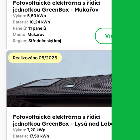
Fotovoltaická elektrárna s řídicí
jednotkou GreenBox - Mukařov
Výkon:
5,50 kWp
Baterie:
10,24 kWh
Panelů:
11 panelů
Město:
Mukařov
Více
Region:
Středočeský kraj
Realizováno 05/2026
Fotovoltaická elektrárna s řídicí
jednotkou GreenBox - Lysá nad Labem
Výkon:
7,20 kWp
Baterie:
17,50 kWh