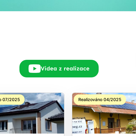
Rádi Vám zdarma
pošleme, na co máte
nárok.
tačí nám dát vědět - a
nic Vás to nestojí.
Videa z realizace
o 07/2025
Realizováno 04/2025