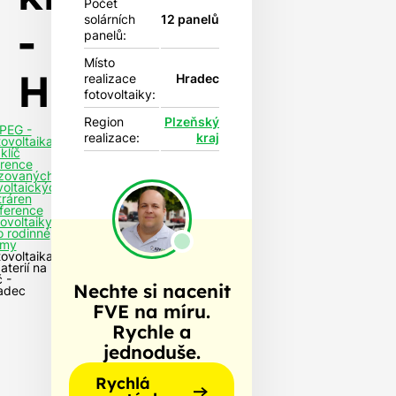
Počet
solárních
12 panelů
-
panelů:
Místo
Hradec
realizace
Hradec
fotovoltaiky:
Region
Plzeňský
PEG -
realizace:
kraj
tovoltaika
klíč
rence
izovaných
voltaických
tráren
ference
tovoltaiky
o rodinné
my
tovoltaika
aterií na
č -
Nechte si nacenit
adec
FVE na míru.
Rychle a
jednoduše.
Rychlá