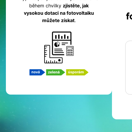
během chvilky
zjistěte, jak
fotovoltaiku
vysokou dotaci na fotovoltaiku
f
můžete získat
.