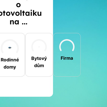
o
otovoltaiku
na ...
Šikmá
Rovná
Jiná
Firma
Bytový
Rodinné
dům
domy
Jméno a příjmení
Spočítat
Telefon
kalkulaci
E-mail