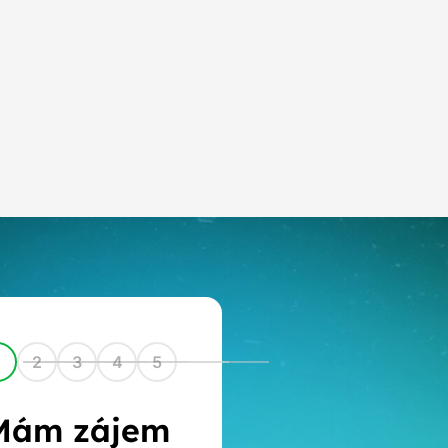
1
2
3
4
5
Mám zájem