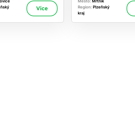
ovice
Město:
Mrtník
eňský
Více
Region:
Plzeňský
kraj