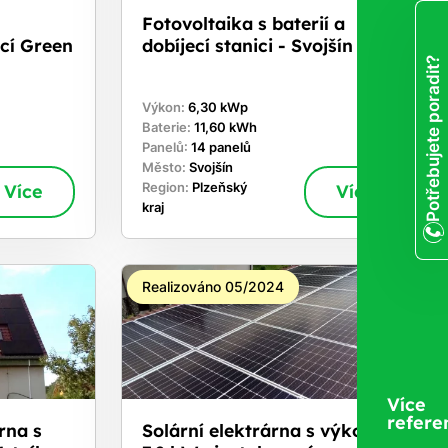
Fotovoltaika s baterií a
cí Green
dobíjecí stanici - Svojšín
Potřebujete poradit?
Výkon:
6,30 kWp
Baterie:
11,60 kWh
Panelů:
14 panelů
Město:
Svojšín
Více
Region:
Plzeňský
Více
kraj
Realizováno 05/2024
Více
refere
rna s
Solární elektrárna s výkonem