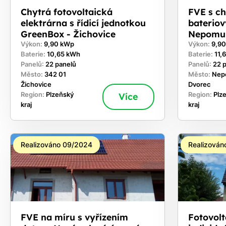
Chytrá fotovoltaická
FVE s c
elektrárna s řídicí jednotkou
bateriov
GreenBox - Žichovice
Nepomu
Výkon:
9,90 kWp
Výkon:
9,9
Baterie:
10,65 kWh
Baterie:
11,
Panelů:
22 panelů
Panelů:
22 
Město:
342 01
Město:
Nep
Žichovice
Dvorec
Region:
Plzeňský
Více
Region:
Plz
kraj
kraj
Realizováno 09/2024
Realizován
FVE na míru s vyřízením
Fotovolt