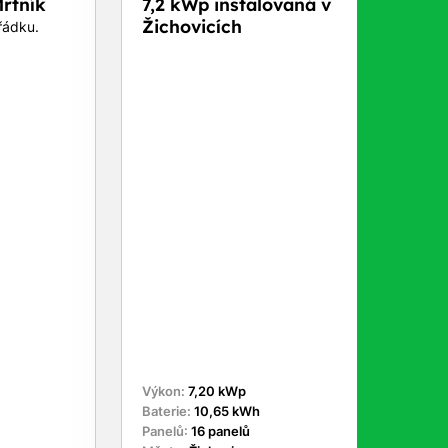
rtník
7,2 kWp instalovaná v
Žichovicích
řádku.
Výkon:
7,20 kWp
Baterie:
10,65 kWh
Panelů:
16 panelů