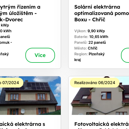
hytrým řízením a
Solární elektrárna
ým úložištěm -
optimalizovaná pomo
k-Dvorec
Boxu - Chříč
0 kWp
60 kWh
Výkon:
9,90 kWp
panelů
Baterie:
10,65 kWh
omuk -
Panelů:
22 panelů
Město:
Chříč
eňský
Více
Region:
Plzeňský
kraj
o 07/2024
Realizováno 06/2024
aická elektrárna s
Fotovoltaická elektrá