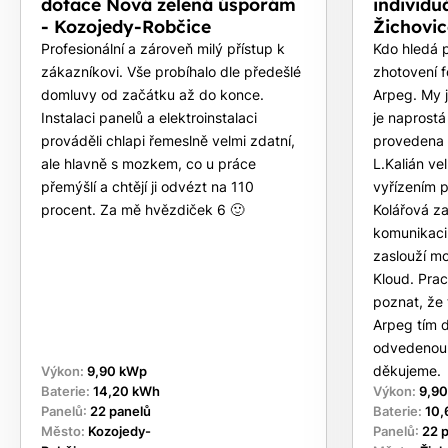
dotace Nová zelená úsporám
individu
- Kozojedy-Robčice
Žichovic
Profesionální a zároveň milý přístup k
Kdo hledá p
zákazníkovi. Vše probíhalo dle předešlé
zhotovení f
domluvy od začátku až do konce.
Arpeg. My j
Instalaci panelů a elektroinstalaci
je naprostá
prováděli chlapi řemeslně velmi zdatní,
provedena 
ale hlavně s mozkem, co u práce
L.Kalián ve
přemýšlí a chtějí ji odvézt na 110
vyřízením 
procent. Za mě hvězdiček 6 🙂
Kolářová z
komunikaci 
zaslouží mo
Kloud. Prac
poznat, že 
Arpeg tím d
odvedenou
děkujeme.
Výkon:
9,90 kWp
Baterie:
14,20 kWh
Výkon:
9,9
Panelů:
22 panelů
Baterie:
10,
Město:
Kozojedy-
Panelů:
22 