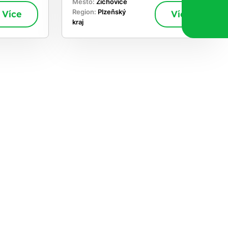
Město:
Žichovice
Více
Region:
Plzeňský
Více
kraj