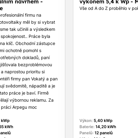
álním návrhem -
výkonem 5,4 k Wp - M
e
Vše od A do Z proběhlo v po
rofesionální firmu na
otovoltaiky měl by si vybrat
sme tak učinili a výsledkem
 spokojenost.. Práce byla
na klíč. Obchodní zástupce
lmi ochotně pomohl s
potřebných dokladů, paní
ajišťovala bezproblémovou
a naprostou prioritu si
ntéři firmy pan Vokatý a pan
ují svědomitě, nápaditě a je
tato práce je baví. Firmě
ělají výbornou reklamu. Za
 práci Arpegu moc
0 kWp
Výkon:
5,40 kWp
65 kWh
Baterie:
14,20 kWh
panelů
Panelů:
12 panelů