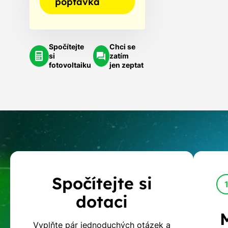
poptávka
Spočítejte
Chci se
si
zatím
fotovoltaiku
jen zeptat
Kalkulačka
Spočítejte si
dotací
dotaci
na
Vyplňte pár jednoduchých otázek a