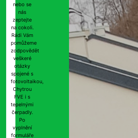
nebo se
nás
zeptejte
na cokoli.
Rádi Vám
pomůžeme
zodpovědět
veškeré
otázky
spojené s
fotovoltaikou,
Chytrou
FVE i s
tepelnými
čerpadly.
Po
vyplnění
formuláře