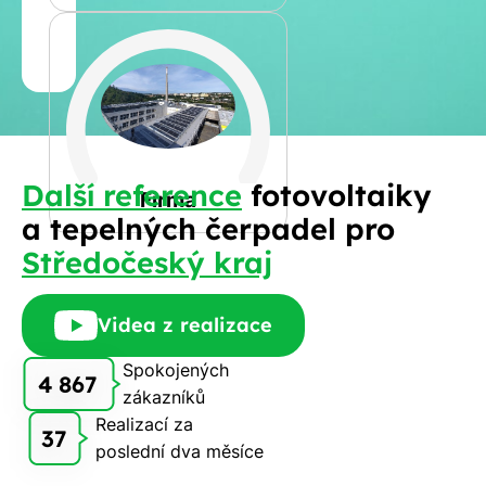
Jméno
a
Spočítat
příjmení
kalkulaci
Jiná
Další reference
fotovoltaiky
Telefon
Firma
a tepelných čerpadel pro
Středočeský kraj
E-
mail
Videa z realizace
Spokojených
4 867
zákazníků
Rádi
Realizací za
Vám
37
poslední dva měsíce
zdarma
pošleme,