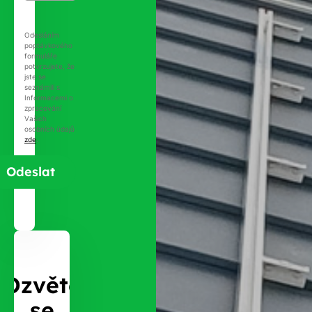
Odesláním
poptávkového
formuláře
potvrzujete, že
jste se
seznámili s
Informacemi o
zpracování
Vašich
osobních údajů
zde
.
Ozvěte
se