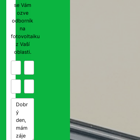
se Vám
ozve
odborník
na
fotovoltaiku
z Vaší
oblasti.