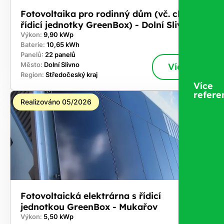
Fotovoltaika pro rodinný dům (vč. chytré
řídicí jednotky GreenBox) - Dolní Slivno
Výkon:
9,90 kWp
Baterie:
10,65 kWh
Panelů:
22 panelů
Město:
Dolní Slivno
Více
Region:
Středočeský kraj
Více
refere
Realizováno 05/2026
Fotovoltaická elektrárna s řídicí
jednotkou GreenBox - Mukařov
Výkon:
5,50 kWp