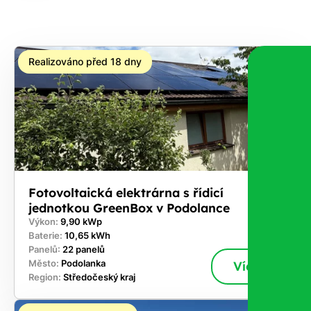
na co
máte
nárok.
Realizováno před 18 dny
Stačí
nám dát
vědět -
a nic Vás
to
nestojí.
Fotovoltaická elektrárna s řídicí
jednotkou GreenBox v Podolance
Výkon:
9,90 kWp
Baterie:
10,65 kWh
Panelů:
22 panelů
Město:
Podolanka
Více
Region:
Středočeský kraj