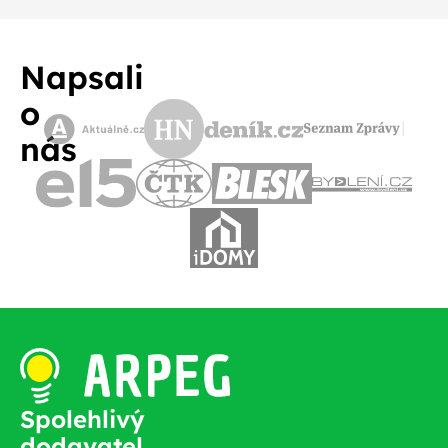
Napsali
o
nás
Spolehlivý
dodavatel