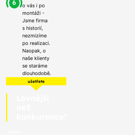
o vás i po
montáži -
Jsme firma
s historií,
nezmizíme
po realizaci.
Naopak, o
naše klienty
se staráme
dlouhodobě.
ušetřete
Levnější
než
konkurence!
Jsme