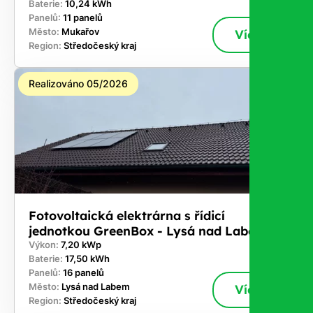
Baterie:
10,24 kWh
Panelů:
11 panelů
Město:
Mukařov
Více
Region:
Středočeský kraj
Realizováno 05/2026
Fotovoltaická elektrárna s řídicí
jednotkou GreenBox - Lysá nad Labem
Výkon:
7,20 kWp
Baterie:
17,50 kWh
Panelů:
16 panelů
Město:
Lysá nad Labem
Více
Region:
Středočeský kraj