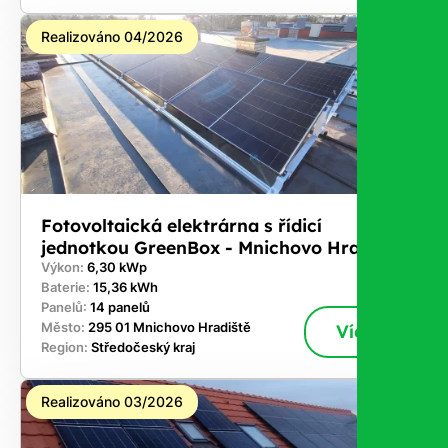
Realizováno 04/2026
Fotovoltaická elektrárna s řídicí
jednotkou GreenBox - Mnichovo Hradiště
Výkon:
6,30 kWp
Baterie:
15,36 kWh
Panelů:
14 panelů
Město:
295 01 Mnichovo Hradiště
Více
Region:
Středočeský kraj
Realizováno 03/2026