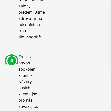
zálohy
předem. Jsme
zdravá firma
působící na
trhu
dlouhodobě.
Za nás
hovoří
spokojení
klienti -
Názory
našich
klientů jsou
pro nás
zavazující.