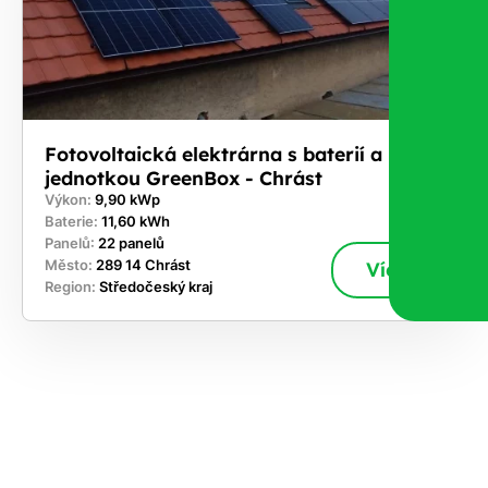
Fotovoltaická elektrárna s baterií a řídicí
jednotkou GreenBox - Chrást
Výkon:
9,90 kWp
Baterie:
11,60 kWh
Panelů:
22 panelů
Město:
289 14 Chrást
Více
Region:
Středočeský kraj
ekejte
,
hte si
rhnout
ešení