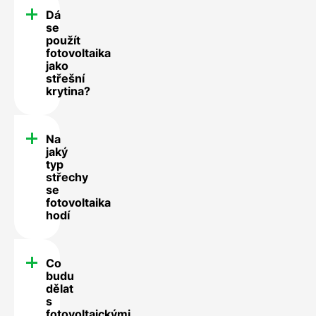
Dá
se
použít
fotovoltaika
jako
střešní
krytina?
Na
jaký
typ
střechy
se
fotovoltaika
hodí
Co
budu
dělat
s
fotovoltaickými