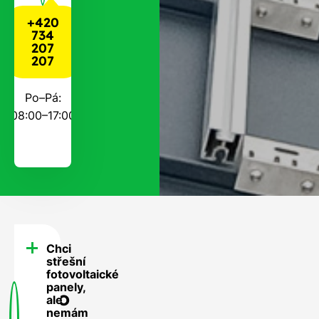
+420
734
207
207
Po–Pá:
08:00–17:00
Chci
FAQ
střešní
-
fotovoltaické
panely,
Často
ale
nemám