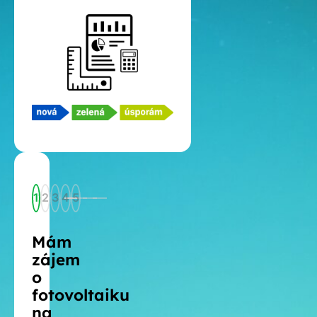
1
2
3
4
5
Mám
zájem
o
fotovoltaiku
na