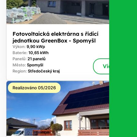
Fotovoltaická elektrárna s řídicí
jednotkou GreenBox - Spomyšl
Výkon:
9,90 kWp
Baterie:
10,65 kWh
Panelů:
21 panelů
Město:
Spomyšl
Více
Region:
Středočeský kraj
Realizováno 05/2026