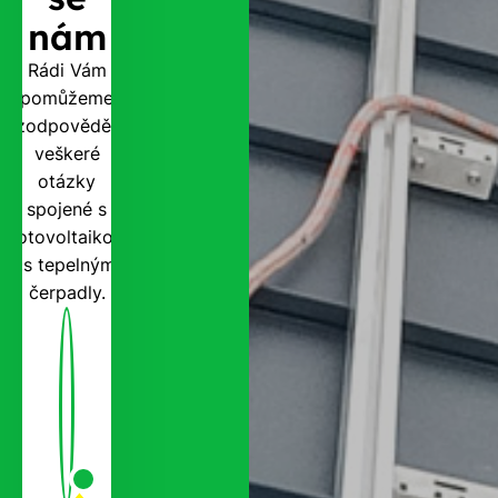
nám
Rádi Vám
pomůžeme
zodpovědět
veškeré
otázky
spojené s
fotovoltaikou
i s tepelnými
čerpadly.