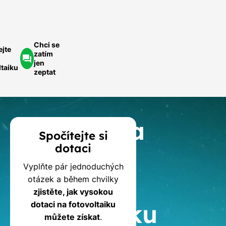
optávka
Chci se
ejte
zatím
jen
ltaiku
zeptat
Kalkulačka
Spočítejte si
dotaci
dotací
Vyplňte pár jednoduchých
na
otázek a během chvilky
zjistěte, jak vysokou
fotovoltaiku
dotaci na fotovoltaiku
můžete získat
.