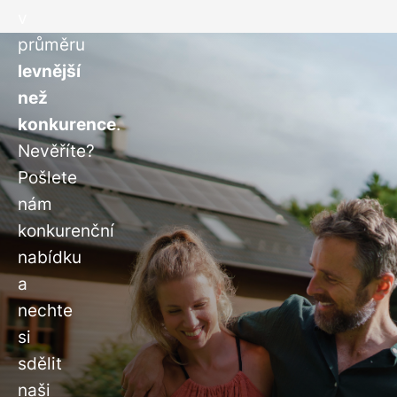
v
průměru
levnější
než
konkurence
.
Nevěříte?
Pošlete
nám
konkurenční
nabídku
a
nechte
si
sdělit
naši