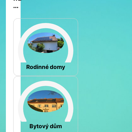
...
Šikmá
Rodinné domy
Rovná
Bytový dům