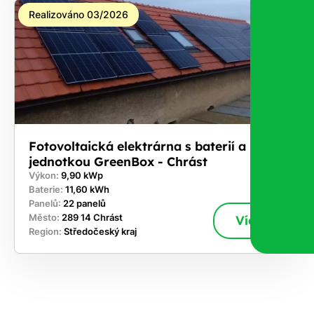
Realizováno 03/2026
Fotovoltaická elektrárna s baterií a řídicí
jednotkou GreenBox - Chrást
Výkon:
9,90 kWp
Baterie:
11,60 kWh
Panelů:
22 panelů
Město:
289 14 Chrást
Více
Region:
Středočeský kraj
ekejte
,