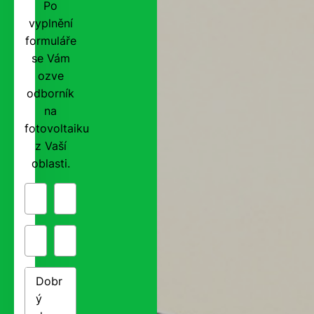
Po
vyplnění
formuláře
se Vám
ozve
odborník
na
fotovoltaiku
z Vaší
oblasti.