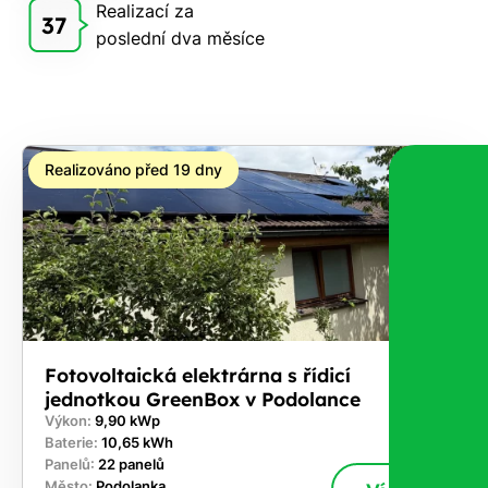
Realizací za
Vám
37
poslední dva měsíce
zdarma
pošleme,
na co
máte
nárok.
Realizováno před 19 dny
Stačí
nám dát
vědět -
a nic Vás
to
nestojí.
Fotovoltaická elektrárna s řídicí
jednotkou GreenBox v Podolance
Výkon:
9,90 kWp
Baterie:
10,65 kWh
Panelů:
22 panelů
Město:
Podolanka