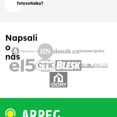
fotovoltaika?
Napsali
o
nás