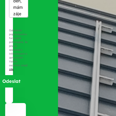
Odesláním
poptávkového
formuláře
potvrzujete, že
jste se
seznámili s
Informacemi o
zpracování
Vašich
osobních údajů
zde
.