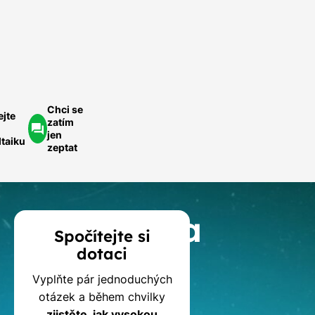
ednoduše.
ychlá
optávka
Chci se
ejte
zatím
jen
ltaiku
zeptat
Kalkulačka
Spočítejte si
dotaci
dotací
Vyplňte pár jednoduchých
na
otázek a během chvilky
zjistěte, jak vysokou