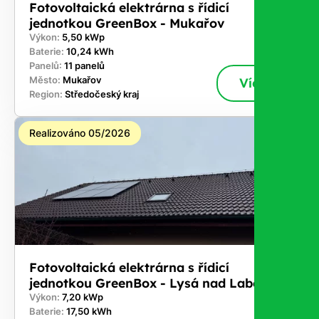
Fotovoltaická elektrárna s řídicí
jednotkou GreenBox - Mukařov
Výkon:
5,50 kWp
Baterie:
10,24 kWh
Panelů:
11 panelů
Město:
Mukařov
Více
Region:
Středočeský kraj
Realizováno 05/2026
Fotovoltaická elektrárna s řídicí
jednotkou GreenBox - Lysá nad Labem
Výkon:
7,20 kWp
Baterie:
17,50 kWh