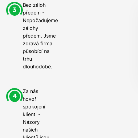
Bez záloh
předem -
Nepožadujeme
zálohy
předem. Jsme
zdravá firma
působící na
trhu
dlouhodobě.
Za nás
hovoří
spokojení
klienti -
Názory
našich
klientů jsou