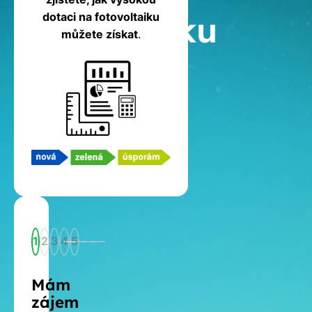
fotovoltaiku
dotaci na fotovoltaiku
můžete získat
.
1
2
3
4
5
Mám
zájem