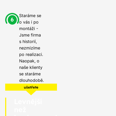
Staráme se
o vás i po
montáži -
Jsme firma
s historií,
nezmizíme
po realizaci.
Naopak, o
naše klienty
se staráme
dlouhodobě.
ušetřete
Levnější
než