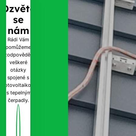
Ozvěte
se
nám
Rádi Vám
pomůžeme
zodpovědět
veškeré
otázky
spojené s
fotovoltaikou
i s tepelnými
čerpadly.