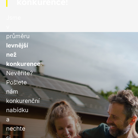
konkurence!
Jsme
v
průměru
levnější
než
konkurence
.
Nevěříte?
Pošlete
nám
konkurenční
nabídku
a
nechte
si