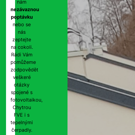
nám
nezávaznou
poptávku
nebo se
nás
zeptejte
na cokoli.
Rádi Vám
pomůžeme
zodpovědět
veškeré
otázky
spojené s
fotovoltaikou,
Chytrou
FVE i s
tepelnými
čerpadly.