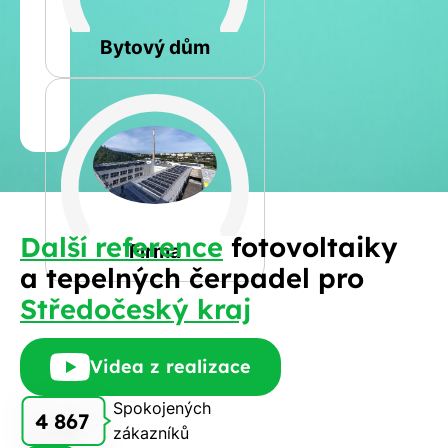
Rovná
Bytový dům
Jméno
a
Spočítat
příjmení
kalkulaci
Jiná
Další reference
fotovoltaiky
Telefon
Firma
a tepelných čerpadel pro
Středočeský kraj
E-
mail
Videa z realizace
Spokojených
4 867
zákazníků
Rádi