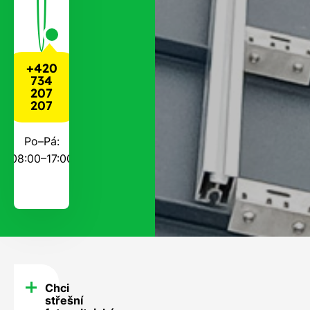
+420
734
207
207
Po–Pá:
08:00–17:00
Chci
FAQ
střešní