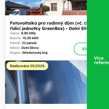
Fotovoltaika pro rodinný dům (vč. chytré
řídicí jednotky GreenBox) - Dolní Slivno
Výkon:
9,90 kWp
Baterie:
10,65 kWh
Panelů:
22 panelů
Město:
Dolní Slivno
Více
Region:
Středočeský kraj
Více
refere
Realizováno 05/2026