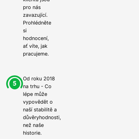
pro nás
zavazující.
Prohlédněte
si
hodnocení,
ať víte, jak
pracujeme.
Od roku 2018
na trhu - Co
lépe může
vypovědět o
naší stabilitě a
důvěryhodnosti,
než naše
historie.