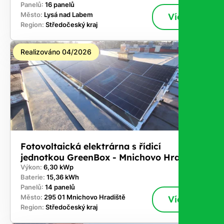
Panelů:
16 panelů
Město:
Lysá nad Labem
Více
Region:
Středočeský kraj
Realizováno 04/2026
Fotovoltaická elektrárna s řídicí
jednotkou GreenBox - Mnichovo Hradiště
Výkon:
6,30 kWp
Baterie:
15,36 kWh
Panelů:
14 panelů
Město:
295 01 Mnichovo Hradiště
Více
Region:
Středočeský kraj