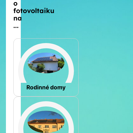
o
fotovoltaiku
na
...
Šikmá
Rodinné domy