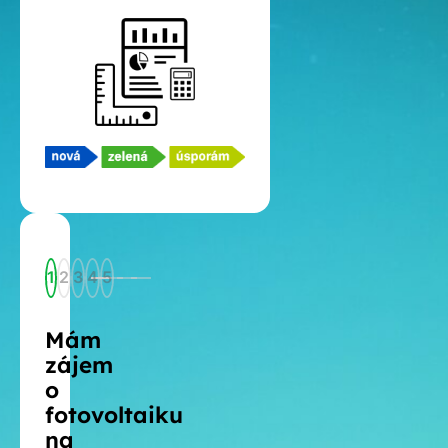
1
2
3
4
5
Mám
zájem
o
fotovoltaiku
na