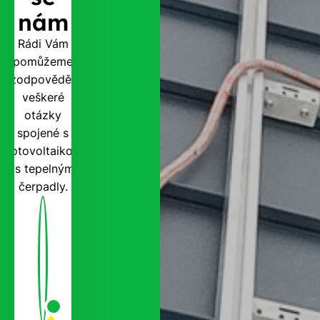
nám
Rádi Vám
pomůžeme
zodpovědět
veškeré
otázky
spojené s
fotovoltaikou
i s tepelnými
čerpadly.