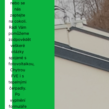
nebo se
nás
zeptejte
na cokoli.
Rádi Vám
pomůžeme
zodpovědět
veškeré
otázky
spojené s
fotovoltaikou,
Chytrou
FVE i s
tepelnými
čerpadly.
Po
vyplnění
formuláře