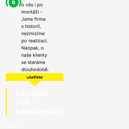
o vás i po
montáži -
Jsme firma
s historií,
nezmizíme
po realizaci.
Naopak, o
naše klienty
se staráme
dlouhodobě.
ušetřete
Levnější
než
konkurence!
Jsme