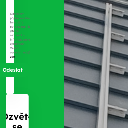
Odesláním
poptávkového
formuláře
potvrzujete, že
jste se
seznámili s
Informacemi o
zpracování
Vašich
osobních údajů
zde
.
Ozvěte
se