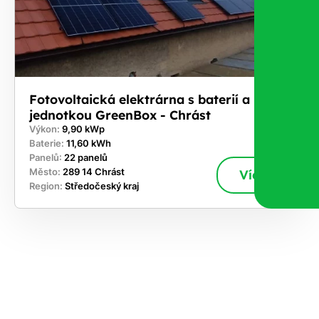
Fotovoltaická elektrárna s baterií a řídicí
jednotkou GreenBox - Chrást
Výkon:
9,90 kWp
Baterie:
11,60 kWh
Panelů:
22 panelů
Město:
289 14 Chrást
Více
Region:
Středočeský kraj
ekejte
,
hte si
rhnout
ešení