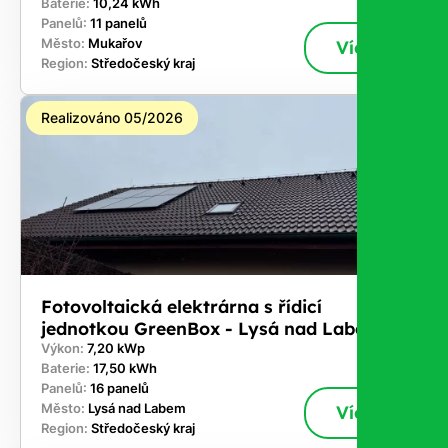
Baterie:
10,24 kWh
Panelů:
11 panelů
Město:
Mukařov
Více
Region:
Středočeský kraj
Realizováno 05/2026
Fotovoltaická elektrárna s řídicí
jednotkou GreenBox - Lysá nad Labem
Výkon:
7,20 kWp
Baterie:
17,50 kWh
Panelů:
16 panelů
Město:
Lysá nad Labem
Více
Region:
Středočeský kraj