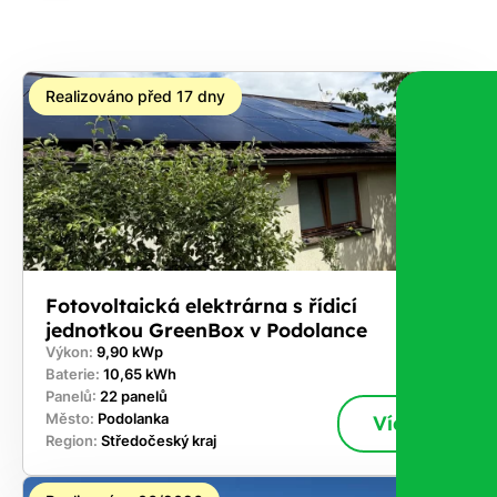
na co
máte
nárok.
Realizováno před 17 dny
Stačí
nám dát
vědět -
a nic Vás
to
nestojí.
Fotovoltaická elektrárna s řídicí
jednotkou GreenBox v Podolance
Výkon:
9,90 kWp
Baterie:
10,65 kWh
Panelů:
22 panelů
Město:
Podolanka
Více
Region:
Středočeský kraj