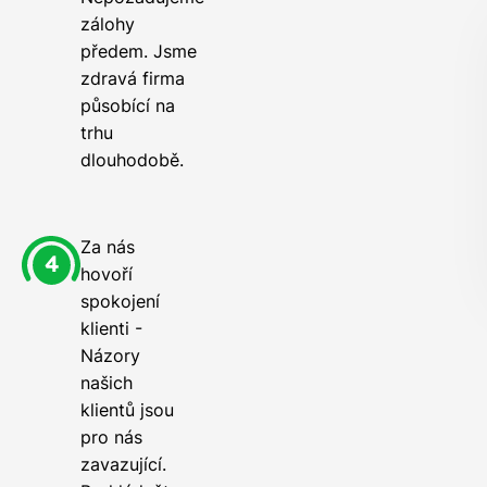
zálohy
předem. Jsme
zdravá firma
působící na
trhu
dlouhodobě.
Za nás
hovoří
spokojení
klienti -
Názory
našich
klientů jsou
pro nás
zavazující.