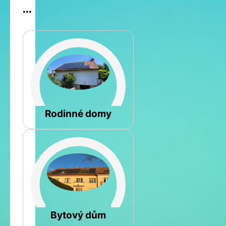
...
Šikmá
Rodinné domy
Rovná
Bytový dům