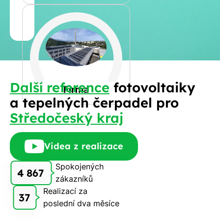
Jméno
a
Spočítat
příjmení
kalkulaci
Jiná
Další reference
fotovoltaiky
Telefon
Firma
a tepelných čerpadel pro
Středočeský kraj
E-
mail
Videa z realizace
Spokojených
4 867
zákazníků
Rádi
Realizací za
Vám
37
poslední dva měsíce
zdarma
pošleme,