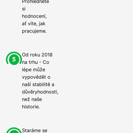
Prohlédněte
si
hodnocení,
ať víte, jak
pracujeme.
Od roku 2018
na trhu - Co
lépe může
vypovědět o
naší stabilitě a
důvěryhodnosti,
než naše
historie.
Staráme se