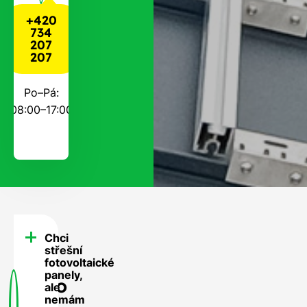
+420
734
207
207
Po–Pá:
08:00–17:00
Chci
FAQ
střešní
-
fotovoltaické
panely,
Často
ale
nemám