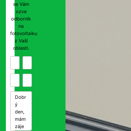
se Vám
ozve
odborník
na
fotovoltaiku
z Vaší
oblasti.