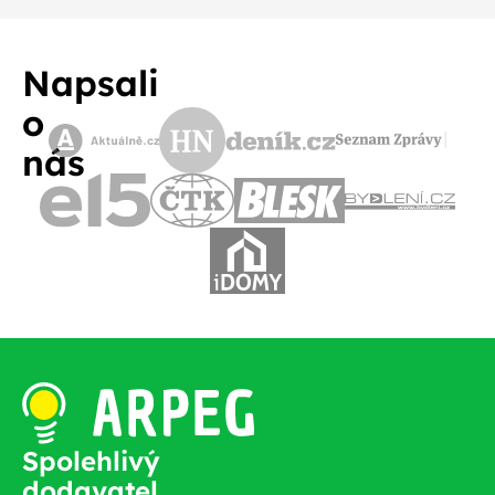
Napsali
o
nás
Spolehlivý
dodavatel