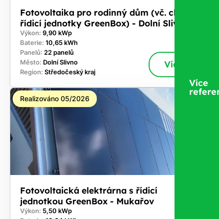
Fotovoltaika pro rodinný dům (vč. chytré
řídicí jednotky GreenBox) - Dolní Slivno
Výkon:
9,90 kWp
Baterie:
10,65 kWh
Panelů:
22 panelů
Město:
Dolní Slivno
Více
Region:
Středočeský kraj
Více
refere
Realizováno 05/2026
Fotovoltaická elektrárna s řídicí
jednotkou GreenBox - Mukařov
Výkon:
5,50 kWp