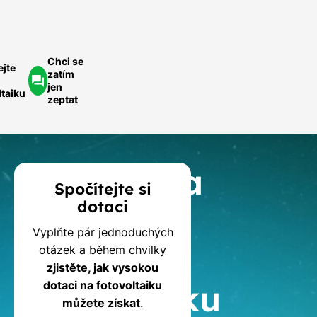
Chci se
ejte
zatím
jen
ltaiku
zeptat
Kalkulačka
Spočítejte si
dotaci
dotací
Vyplňte pár jednoduchých
na
otázek a během chvilky
zjistěte, jak vysokou
fotovoltaiku
dotaci na fotovoltaiku
můžete získat
.