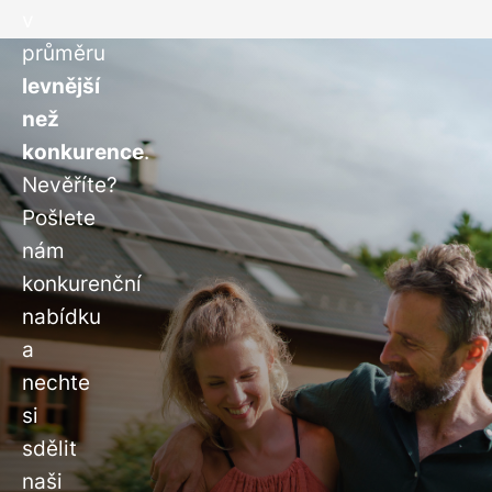
v
průměru
levnější
než
konkurence
.
Nevěříte?
Pošlete
nám
konkurenční
nabídku
a
nechte
si
sdělit
naši