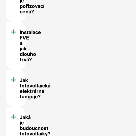
je
pořizovací
cena?
Instalace
FVE
a
jak
dlouho
trvá?
Jak
fotovoltaická
elektrárna
funguje?
Jaká
je
budoucnost
fotovoltaiky?