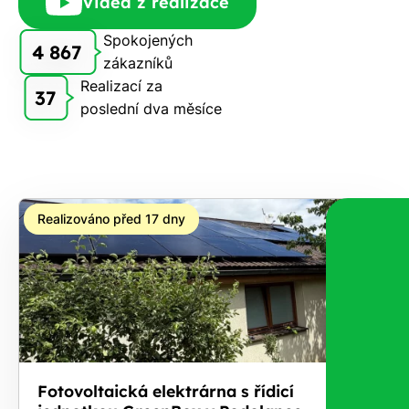
Videa z realizace
Vám
Spokojených
zdarma
4 867
zákazníků
pošleme,
Realizací za
na co
37
poslední dva měsíce
máte
nárok.
Stačí
nám dát
vědět -
Realizováno před 17 dny
a nic Vás
to
nestojí.
Fotovoltaická elektrárna s řídicí