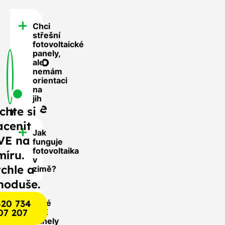
Chci
FAQ
střešní
-
fotovoltaické
panely,
Často
ale
nemám
se
orientaci
nás
na
jih
ptáte
chte si
acenit
Jak
VE na
funguje
fotovoltaika
míru.
v
chle a
zimě?
noduše.
20 734
Jaké
07 207
FVE
panely