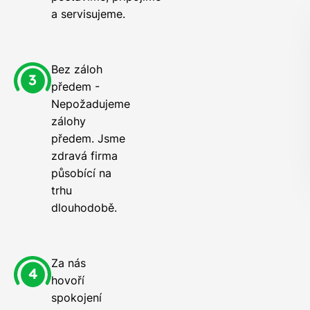
a servisujeme.
Bez záloh
předem -
Nepožadujeme
zálohy
předem. Jsme
zdravá firma
působící na
trhu
dlouhodobě.
Za nás
hovoří
spokojení