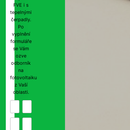
FVE i s
tepelnými
čerpadly.
Po
vyplnění
formuláře
se Vám
ozve
odborník
na
fotovoltaiku
z Vaší
oblasti.