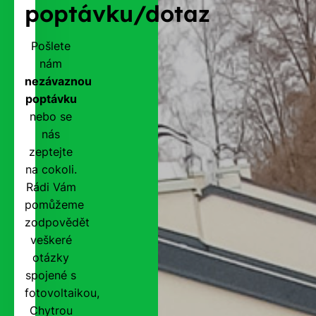
poptávku/dotaz
Pošlete
nám
nezávaznou
poptávku
nebo se
nás
zeptejte
na cokoli.
Rádi Vám
pomůžeme
zodpovědět
veškeré
otázky
spojené s
fotovoltaikou,
Chytrou