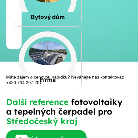
Rovná
Bytový dům
Jméno
a
Spočítat
příjmení
kalkulaci
Jiná
Telefon
Máte zájem o cenovou nabídku? Neváhejte nás kontaktovat:
Firma
+420 734 207 207
E-
Další reference
fotovoltaiky
mail
a tepelných čerpadel pro
Středočeský kraj
Rádi