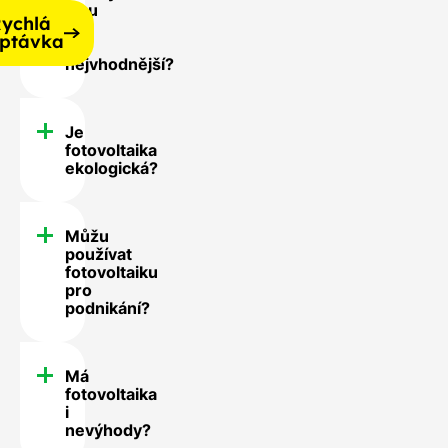
jsou
ychlá
pro
ptávka
mě
nejvhodnější?
Je
fotovoltaika
ekologická?
Můžu
používat
fotovoltaiku
pro
podnikání?
Má
fotovoltaika
i
nevýhody?