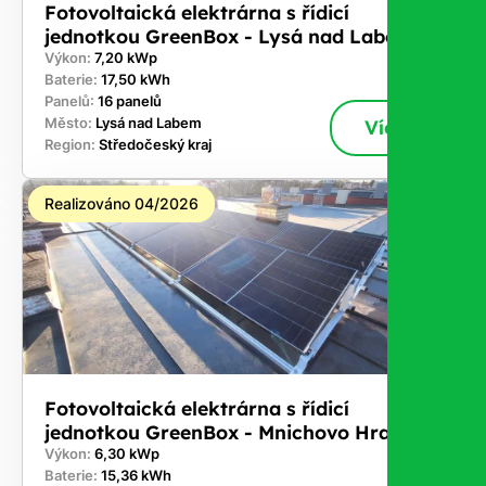
Fotovoltaická elektrárna s řídicí
jednotkou GreenBox - Lysá nad Labem
Výkon:
7,20 kWp
Baterie:
17,50 kWh
Panelů:
16 panelů
Město:
Lysá nad Labem
Více
Region:
Středočeský kraj
Realizováno 04/2026
Fotovoltaická elektrárna s řídicí
jednotkou GreenBox - Mnichovo Hradiště
Výkon:
6,30 kWp
Baterie:
15,36 kWh