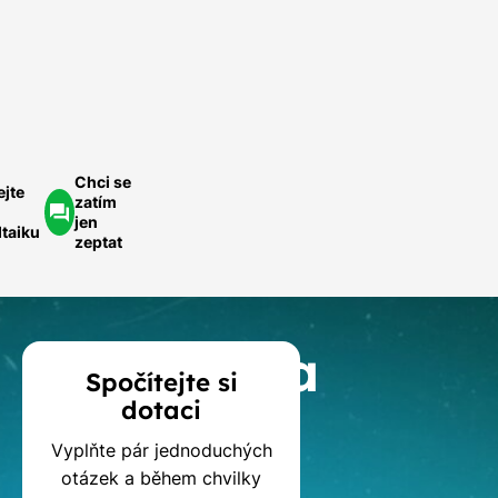
ednoduše.
ychlá
optávka
Chci se
ejte
zatím
jen
ltaiku
zeptat
Kalkulačka
Spočítejte si
dotaci
dotací
Vyplňte pár jednoduchých
na
otázek a během chvilky