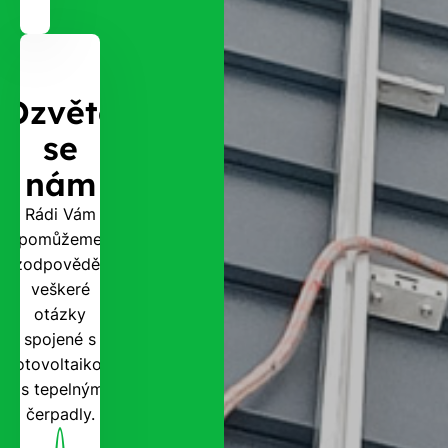
Ozvěte
se
nám
Rádi Vám
pomůžeme
zodpovědět
veškeré
otázky
spojené s
fotovoltaikou
i s tepelnými
čerpadly.