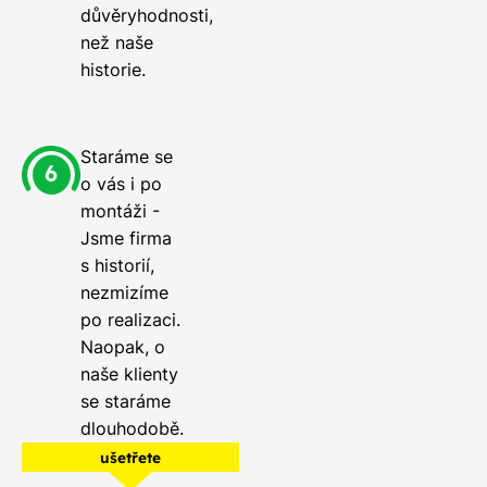
důvěryhodnosti,
než naše
historie.
Staráme se
o vás i po
montáži -
Jsme firma
s historií,
nezmizíme
po realizaci.
Naopak, o
naše klienty
se staráme
dlouhodobě.
ušetřete