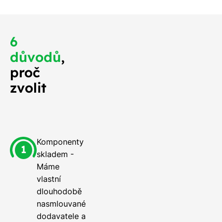
6
důvodů
,
proč
zvolit
Komponenty
skladem -
Máme
vlastní
dlouhodobě
nasmlouvané
dodavatele a