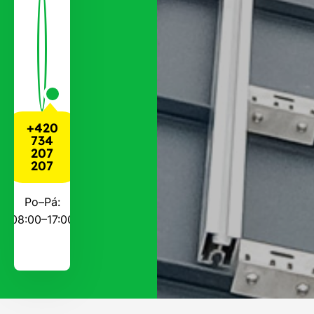
+420
734
207
207
Po–Pá:
08:00–17:00