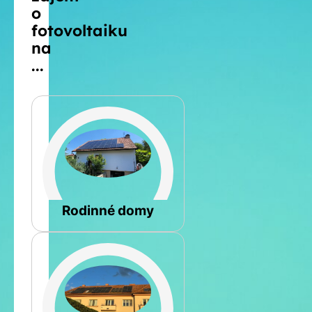
o
fotovoltaiku
na
...
Šikmá
Rodinné domy