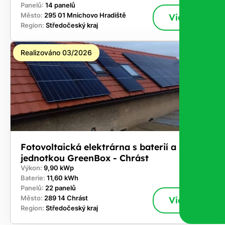
Panelů:
14 panelů
Město:
295 01 Mnichovo Hradiště
Více
Region:
Středočeský kraj
Realizováno 03/2026
Fotovoltaická elektrárna s baterií a řídicí
jednotkou GreenBox - Chrást
Výkon:
9,90 kWp
Baterie:
11,60 kWh
Panelů:
22 panelů
Město:
289 14 Chrást
Více
Region:
Středočeský kraj