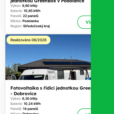
jednotkou GreenBox v Podolance
Výkon:
9,90 kWp
Baterie:
10,65 kWh
Panelů:
22 panelů
Město:
Podolanka
Více
Region:
Středočeský kraj
Realizováno 06/2026
Fotovoltaika s řídicí jednotkou GreenBox
- Dobrovice
Výkon:
6,30 kWp
Baterie:
10,24 kWh
Panelů:
14 panelů
Město:
Dobrovice