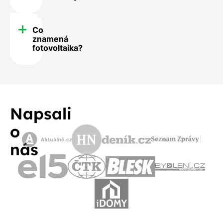
Co
znamená
fotovoltaika?
Napsali
o
nás