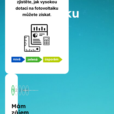
zjistěte, jak vysokou
fotovoltaiku
dotaci na fotovoltaiku
můžete získat
.
1
2
3
4
5
Mám
zájem