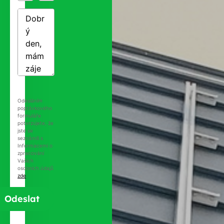
Odesláním
poptávkového
formuláře
potvrzujete, že
jste se
seznámili s
Informacemi o
zpracování
Vašich
osobních údajů
zde
.