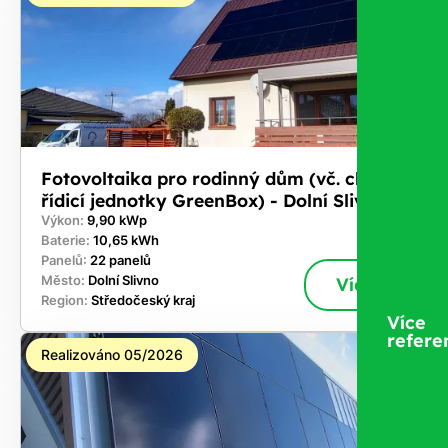
Fotovoltaika pro rodinný dům (vč. chytré
řídicí jednotky GreenBox) - Dolní Slivno
Výkon:
9,90 kWp
Baterie:
10,65 kWh
Panelů:
22 panelů
Město:
Dolní Slivno
Více
Region:
Středočeský kraj
Více
refere
Realizováno 05/2026