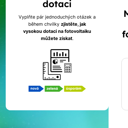
dotaci
na
Vyplňte pár jednoduchých otázek a
během chvilky
zjistěte, jak
fotovoltaiku
vysokou dotaci na fotovoltaiku
f
můžete získat
.