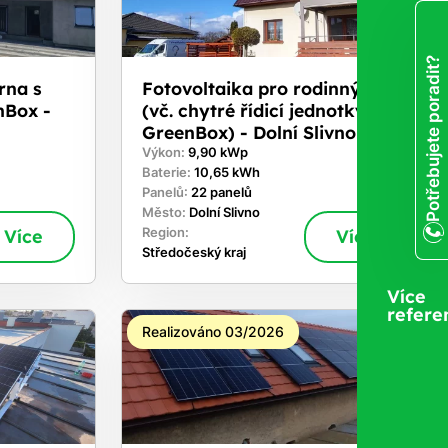
Potřebujete poradit?
rna s
Fotovoltaika pro rodinný dům
nBox -
(vč. chytré řídicí jednotky
GreenBox) - Dolní Slivno
Výkon:
9,90 kWp
Baterie:
10,65 kWh
Panelů:
22 panelů
Město:
Dolní Slivno
Více
Region:
Více
Středočeský kraj
Více
refere
Realizováno 03/2026