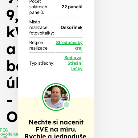
Počet
solárních
22 panelů
9,9
panelů:
Místo
kWp
realizace
Oskořínek
fotovoltaiky:
a
Region
Středočeský
realizace:
kraj
Sedlová
,
bateriovým
Typ střechy:
Střešní
tašky
úložištěm
-
Oskořínek
Nechte si nacenit
FVE na míru.
PEG -
tovoltaika
Rychle a jednoduše.