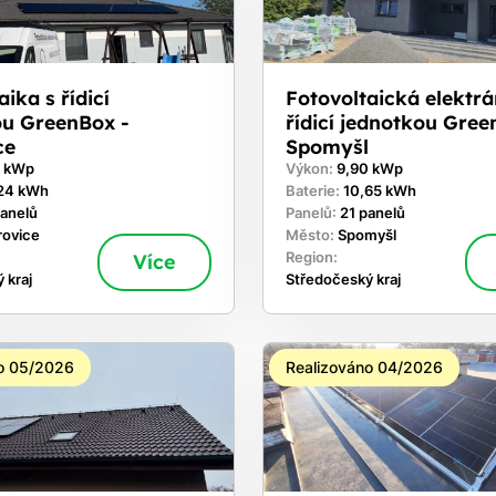
ika s řídicí
Fotovoltaická elektrá
ou GreenBox -
řídicí jednotkou Gree
ce
Spomyšl
0 kWp
Výkon:
9,90 kWp
24 kWh
Baterie:
10,65 kWh
panelů
Panelů:
21 panelů
rovice
Město:
Spomyšl
Více
Region:
 kraj
Středočeský kraj
o 05/2026
Realizováno 04/2026