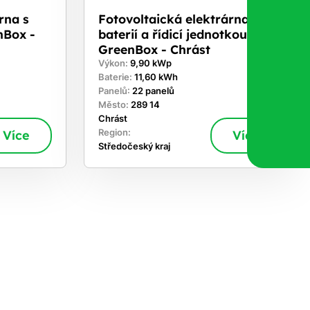
rna s
Fotovoltaická elektrárna s
nBox -
baterií a řídicí jednotkou
GreenBox - Chrást
Výkon:
9,90 kWp
Baterie:
11,60 kWh
Panelů:
22 panelů
Město:
289 14
Chrást
Více
Region:
Více
Středočeský kraj