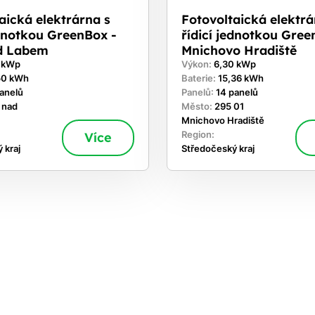
aická elektrárna s
Fotovoltaická elektrá
ednotkou GreenBox -
řídicí jednotkou Gree
d Labem
Mnichovo Hradiště
0 kWp
Výkon:
6,30 kWp
50 kWh
Baterie:
15,36 kWh
panelů
Panelů:
14 panelů
 nad
Město:
295 01
Mnichovo Hradiště
Více
Region:
 kraj
Středočeský kraj