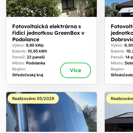
Fotovoltaická elektrárna s
Fotovolta
řídicí jednotkou GreenBox v
jednotk
Podolance
Dobrovi
Výkon:
9,90 kWp
Výkon:
6,3
Baterie:
10,65 kWh
Baterie:
10,
Panelů:
22 panelů
Panelů:
14 
Město:
Podolanka
Město:
Dob
Region:
Více
Region:
Středočeský kraj
Středočeský
Realizováno 05/2026
Realizován