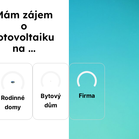
Mám zájem
o
otovoltaiku
na ...
Šikmá
Rovná
Jiná
Firma
Bytový
Rodinné
dům
domy
Jméno a příjmení
Spočítat
Telefon
kalkulaci