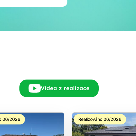
E-mail
Rádi Vám zdarma
pošleme, na co máte
nárok.
tačí nám dát vědět - a
nic Vás to nestojí.
Videa z realizace
o 06/2026
Realizováno 06/2026