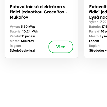
Fotovoltaická elektrárna s
Fotovolt
řídicí jednotkou GreenBox -
řídicí j
Mukařov
Lysá na
Výkon:
7,2
Výkon:
5,50 kWp
Baterie:
17,
Baterie:
10,24 kWh
Panelů:
16 
Panelů:
11 panelů
Město:
Lysá
Město:
Mukařov
Labem
Region:
Více
Region:
Středočeský kraj
Středočeský
ekejte
,
hte si
rhnout