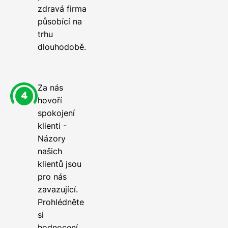
zdravá firma
působící na
trhu
dlouhodobě.
Za nás
hovoří
spokojení
klienti -
Názory
našich
klientů jsou
pro nás
zavazující.
Prohlédněte
si
hodnocení,