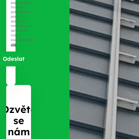
poptávkového
formuláře
potvrzujete, že
jste se
seznámili s
Informacemi o
zpracování
Vašich
osobních údajů
zde
.
Ozvěte
se
nám