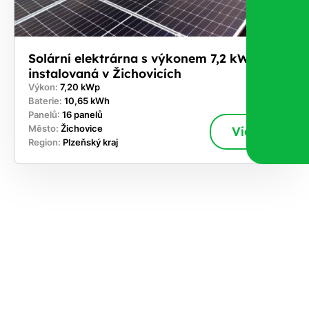
Solární elektrárna s výkonem 7,2 kWp
instalovaná v Žichovicích
Výkon:
7,20 kWp
Baterie:
10,65 kWh
Panelů:
16 panelů
Město:
Žichovice
Více
Region:
Plzeňský kraj
ekejte
,
hte si
rhnout
ešení
tě dnes