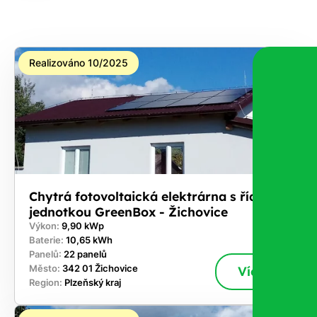
na co
máte
nárok.
Realizováno 10/2025
Stačí
nám dát
vědět -
a nic Vás
to
nestojí.
Chytrá fotovoltaická elektrárna s řídicí
jednotkou GreenBox - Žichovice
Výkon:
9,90 kWp
Baterie:
10,65 kWh
Panelů:
22 panelů
Město:
342 01 Žichovice
Více
Region:
Plzeňský kraj