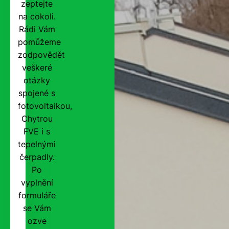
zeptejte
na cokoli.
Rádi Vám
pomůžeme
zodpovědět
veškeré
otázky
spojené s
fotovoltaikou,
Chytrou
FVE i s
tepelnými
čerpadly.
Po
vyplnění
formuláře
se Vám
ozve