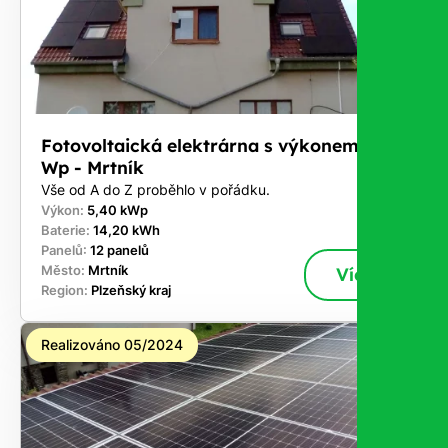
Fotovoltaická elektrárna s výkonem 5,4 k
Wp - Mrtník
Vše od A do Z proběhlo v pořádku.
Výkon:
5,40 kWp
Baterie:
14,20 kWh
Panelů:
12 panelů
Město:
Mrtník
Více
Region:
Plzeňský kraj
Realizováno 05/2024