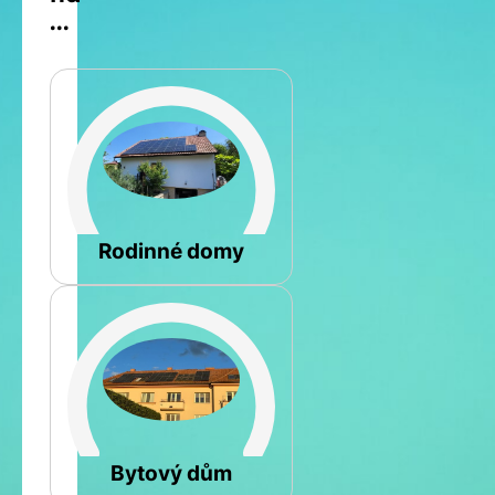
...
Šikmá
Rodinné domy
Rovná
Bytový dům