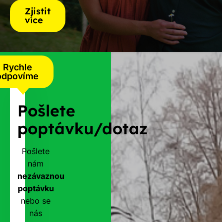
Zjistit
více
Rychle
odpovíme
Pošlete
poptávku/dotaz
Pošlete
nám
nezávaznou
poptávku
nebo se
nás