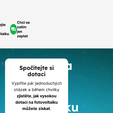
optávka
Chci se
ejte
zatím
jen
ltaiku
zeptat
Kalkulačka
Spočítejte si
dotaci
dotací
Vyplňte pár jednoduchých
na
otázek a během chvilky
zjistěte, jak vysokou
fotovoltaiku
dotaci na fotovoltaiku
můžete získat
.