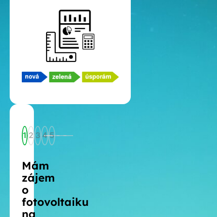
1
2
3
4
5
Mám
zájem
o
fotovoltaiku
na