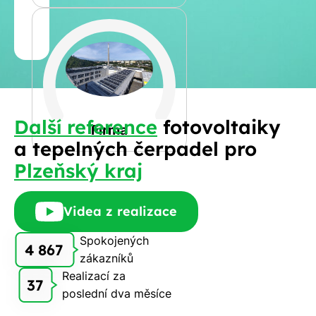
Jméno
a
Spočítat
příjmení
kalkulaci
Jiná
Další reference
fotovoltaiky
Telefon
Firma
a tepelných čerpadel pro
Plzeňský kraj
E-
mail
Videa z realizace
Spokojených
4 867
zákazníků
Rádi
Realizací za
Vám
37
poslední dva měsíce
zdarma
pošleme,