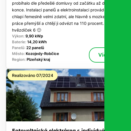
probíhalo dle předešlé domluvy od začátku až do
konce. Instalaci panelů a elektroinstalaci prováděli
chlapi řemeslně velmi zdatní, ale hlavně s mozkem, co u
práce přemýšlí a chtějí ji odvézt na 110 procent. Za mě
hvězdiček 6 🙂
Výkon:
9,90 kWp
Baterie:
14,20 kWh
Panelů:
22 panelů
Město:
Kozojedy-Robčice
Více
Region:
Plzeňský kraj
Realizováno 07/2024
Fotovoltaická elektrárna s individuálním