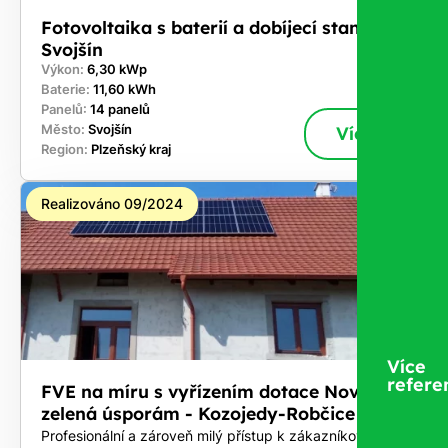
Fotovoltaika s baterií a dobíjecí stanici -
Svojšín
Výkon:
6,30 kWp
Baterie:
11,60 kWh
Panelů:
14 panelů
Město:
Svojšín
Více
Region:
Plzeňský kraj
Realizováno 09/2024
Více
refere
FVE na míru s vyřízením dotace Nová
zelená úsporám - Kozojedy-Robčice
Profesionální a zároveň milý přístup k zákazníkovi. Vše