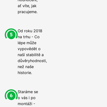
ať víte, jak
pracujeme.
Od roku 2018
na trhu - Co
lépe může
vypovědět o
naší stabilitě a
důvěryhodnosti,
než naše
historie.
Staráme se
o vás i po
montáži -