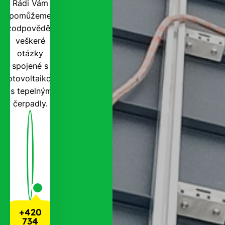
Rádi Vám
pomůžeme
zodpovědět
veškeré
otázky
spojené s
fotovoltaikou
i s tepelnými
čerpadly.
+420
734