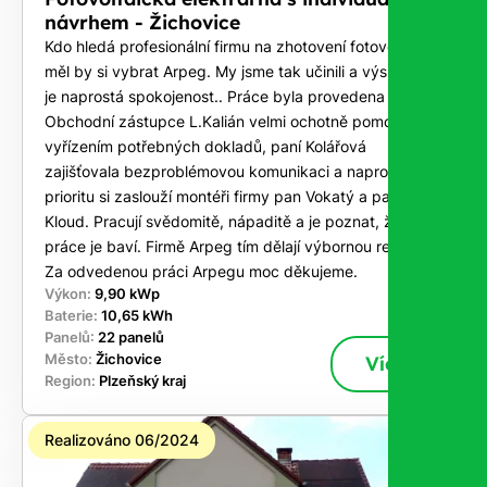
návrhem - Žichovice
Kdo hledá profesionální firmu na zhotovení fotovoltaiky
měl by si vybrat Arpeg. My jsme tak učinili a výsledkem
je naprostá spokojenost.. Práce byla provedena na klíč.
Obchodní zástupce L.Kalián velmi ochotně pomohl s
vyřízením potřebných dokladů, paní Kolářová
zajišťovala bezproblémovou komunikaci a naprostou
prioritu si zaslouží montéři firmy pan Vokatý a pan
Kloud. Pracují svědomitě, nápaditě a je poznat, že tato
práce je baví. Firmě Arpeg tím dělají výbornou reklamu.
Za odvedenou práci Arpegu moc děkujeme.
Výkon:
9,90 kWp
Baterie:
10,65 kWh
Panelů:
22 panelů
Město:
Žichovice
Více
Region:
Plzeňský kraj
Realizováno 06/2024