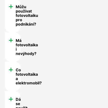
Můžu
používat
fotovoltaiku
pro
podnikání?
Má
fotovoltaika
i
nevýhody?
Co
fotovoltaika
a
elektromobil?
Dá
se
použít