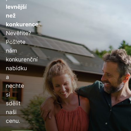
levnější
než
konkurence
.
Nevěříte?
Pošlete
nám
konkurenční
nabídku
a
nechte
si
sdělit
naši
cenu.