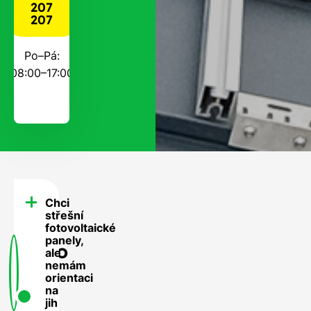
207
207
Po–Pá:
08:00–17:00
Chci
FAQ
střešní
-
fotovoltaické
panely,
Často
ale
nemám
se
orientaci
nás
na
jih