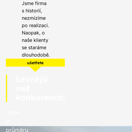
Jsme firma
s historií,
nezmizíme
po realizaci.
Naopak, o
naše klienty
se staráme
dlouhodobě.
ušetřete
Levnější
než
konkurence!
Jsme
v
průměru