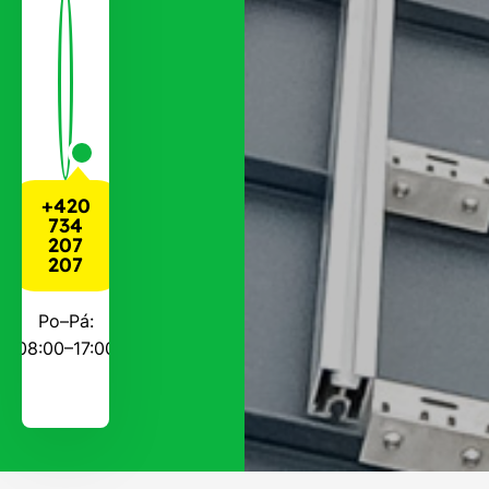
+420
734
207
207
Po–Pá:
08:00–17:00