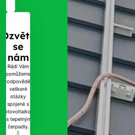
Ozvěte
se
nám
Rádi Vám
pomůžeme
zodpovědět
veškeré
otázky
spojené s
fotovoltaikou
i s tepelnými
čerpadly.