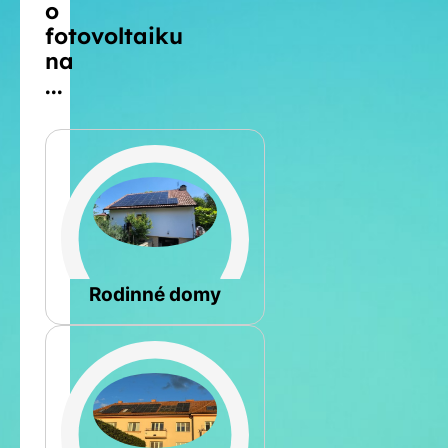
o
fotovoltaiku
na
...
Šikmá
Rodinné domy