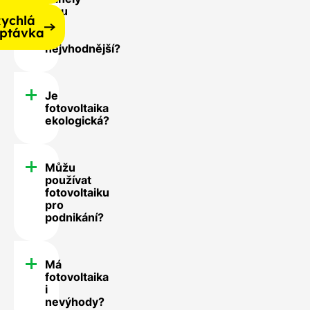
jsou
ychlá
pro
ptávka
mě
nejvhodnější?
Je
fotovoltaika
ekologická?
Můžu
používat
fotovoltaiku
pro
podnikání?
Má
fotovoltaika
i
nevýhody?