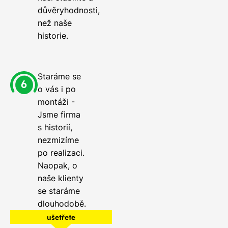
důvěryhodnosti,
než naše
historie.
Staráme se
o vás i po
montáži -
Jsme firma
s historií,
nezmizíme
po realizaci.
Naopak, o
naše klienty
se staráme
dlouhodobě.
ušetřete