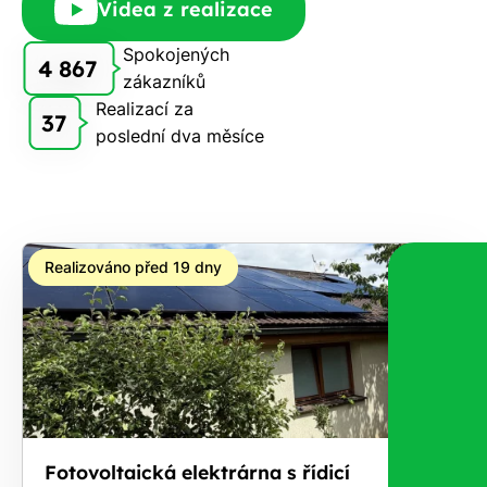
Videa z realizace
Vám
zdarma
Spokojených
4 867
pošleme,
zákazníků
na co
Realizací za
37
máte
poslední dva měsíce
nárok.
Stačí
nám dát
vědět -
a nic Vás
Realizováno před 19 dny
to
nestojí.
Fotovoltaická elektrárna s řídicí