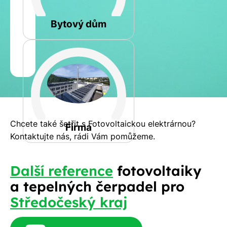
Rovná
Bytový dům
Jméno
a
Spočítat
příjmení
kalkulaci
Jiná
Telefon
Chcete také šetřit s Fotovoltaickou elektrárnou?
Firma
Kontaktujte nás, rádi Vám pomůžeme.
E-
Další reference
fotovoltaiky
mail
a tepelných čerpadel pro
Středočeský kraj
Rádi