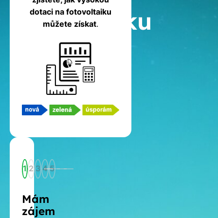
fotovoltaiku
dotaci na fotovoltaiku
můžete získat
.
1
2
3
4
5
Mám
zájem