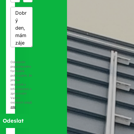
Odesláním
poptávkového
formuláře
potvrzujete, že
jste se
seznámili s
Informacemi o
zpracování
Vašich
osobních údajů
zde
.