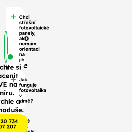
Chci
FAQ
střešní
-
fotovoltaické
panely,
Často
ale
nemám
se
orientaci
nás
na
jih
ptáte
chte si
acenit
Jak
VE na
funguje
fotovoltaika
míru.
v
chle a
zimě?
noduše.
20 734
Jaké
07 207
FVE
panely