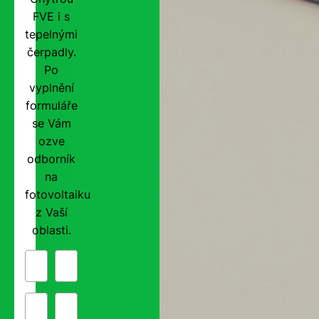
FVE i s
tepelnými
čerpadly.
Po
vyplnění
formuláře
se Vám
ozve
odborník
na
fotovoltaiku
z Vaší
oblasti.