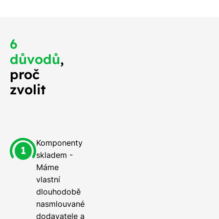
6
důvodů
,
proč
zvolit
Komponenty
skladem -
Máme
vlastní
dlouhodobě
nasmlouvané
dodavatele a