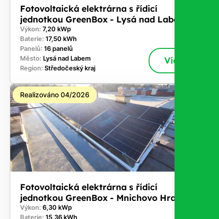
Fotovoltaická elektrárna s řídicí
jednotkou GreenBox - Lysá nad Labem
Výkon:
7,20 kWp
Baterie:
17,50 kWh
Panelů:
16 panelů
Město:
Lysá nad Labem
Více
Region:
Středočeský kraj
Realizováno 04/2026
Fotovoltaická elektrárna s řídicí
jednotkou GreenBox - Mnichovo Hradiště
Výkon:
6,30 kWp
Baterie:
15,36 kWh