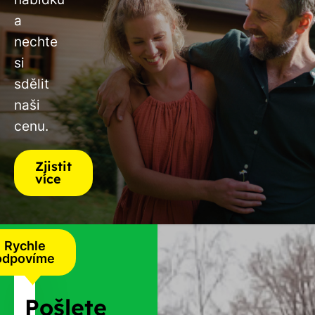
a
nechte
si
sdělit
naši
cenu.
Zjistit
více
Rychle
odpovíme
Pošlete