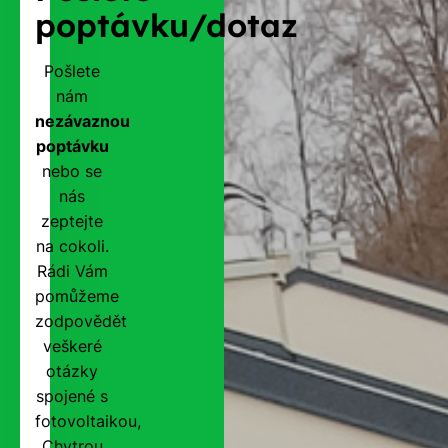
poptávku/dotaz
Pošlete
nám
nezávaznou
poptávku
nebo se
nás
zeptejte
na cokoli.
Rádi Vám
pomůžeme
zodpovědět
veškeré
otázky
spojené s
fotovoltaikou,
Chytrou