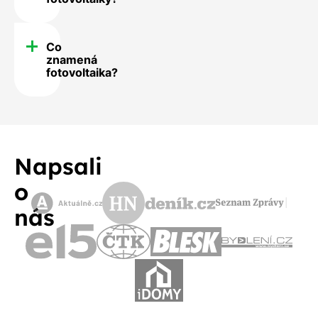
Co
znamená
fotovoltaika?
Napsali
o
nás