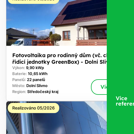
Fotovoltaika pro rodinný dům (vč. chytré
řídicí jednotky GreenBox) - Dolní Slivno
Výkon:
9,90 kWp
Baterie:
10,65 kWh
Panelů:
22 panelů
Město:
Dolní Slivno
Více
Region:
Středočeský kraj
Více
refere
Realizováno 05/2026