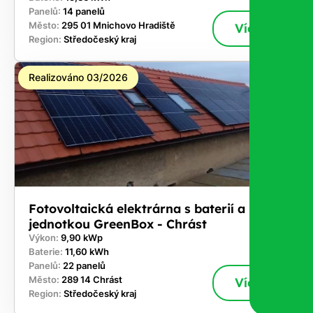
Panelů:
14 panelů
Město:
295 01 Mnichovo Hradiště
Více
Region:
Středočeský kraj
Realizováno 03/2026
Fotovoltaická elektrárna s baterií a řídicí
jednotkou GreenBox - Chrást
Výkon:
9,90 kWp
Baterie:
11,60 kWh
Panelů:
22 panelů
Město:
289 14 Chrást
Více
Region:
Středočeský kraj