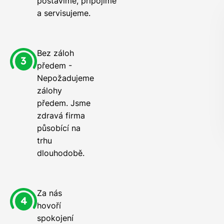
postavíme, připojíme
a servisujeme.
Bez záloh
předem -
Nepožadujeme
zálohy
předem. Jsme
zdravá firma
působící na
trhu
dlouhodobě.
Za nás
hovoří
spokojení