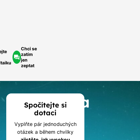
ednoduše.
ychlá
optávka
Chci se
ejte
zatím
jen
ltaiku
zeptat
Kalkulačka
Spočítejte si
dotaci
dotací
Vyplňte pár jednoduchých
na
otázek a během chvilky
zjistěte, jak vysokou