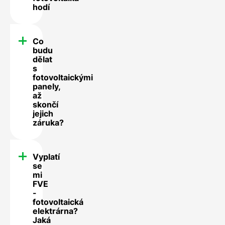
hodí
Co
budu
dělat
s
fotovoltaickými
panely,
až
skončí
jejich
záruka?
Vyplatí
se
mi
FVE
-
fotovoltaická
elektrárna?
Jaká