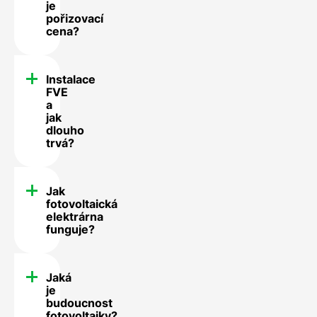
je
pořizovací
cena?
Instalace
FVE
a
jak
dlouho
trvá?
Jak
fotovoltaická
elektrárna
funguje?
Jaká
je
budoucnost
fotovoltaiky?