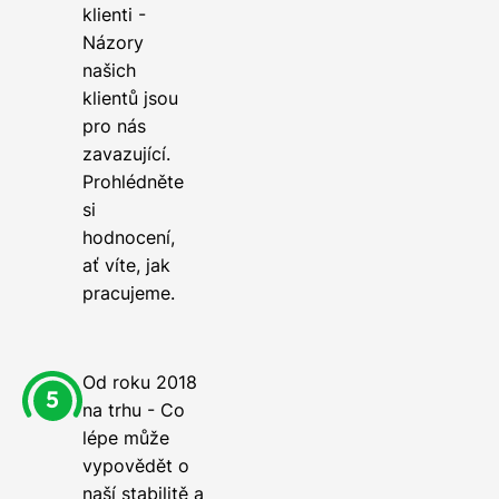
klienti -
Názory
našich
klientů jsou
pro nás
zavazující.
Prohlédněte
si
hodnocení,
ať víte, jak
pracujeme.
Od roku 2018
na trhu - Co
lépe může
vypovědět o
naší stabilitě a