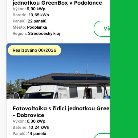
jednotkou GreenBox v Podolance
Výkon:
9,90 kWp
Baterie:
10,65 kWh
Panelů:
22 panelů
Město:
Podolanka
Více
Region:
Středočeský kraj
Realizováno 06/2026
Fotovoltaika s řídicí jednotkou GreenBox
- Dobrovice
Výkon:
6,30 kWp
Baterie:
10,24 kWh
Panelů:
14 panelů