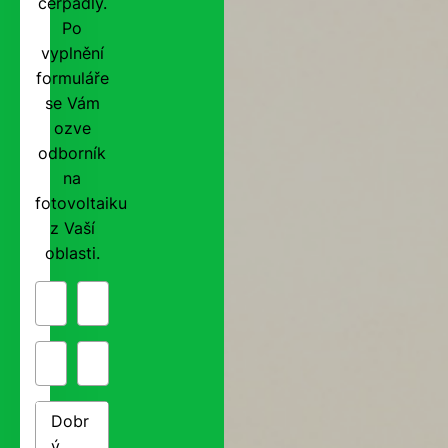
čerpadly.
Po
vyplnění
formuláře
se Vám
ozve
odborník
na
fotovoltaiku
z Vaší
oblasti.