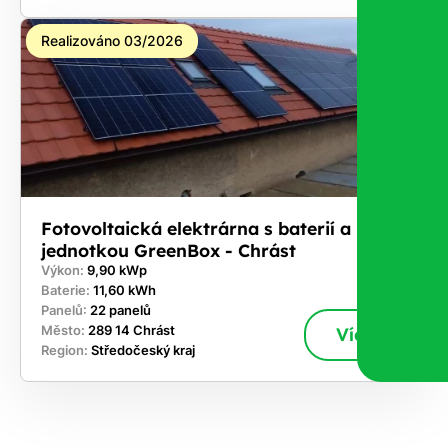
Realizováno 03/2026
Fotovoltaická elektrárna s baterií a řídicí
jednotkou GreenBox - Chrást
Výkon:
9,90 kWp
Baterie:
11,60 kWh
Panelů:
22 panelů
Město:
289 14 Chrást
Více
Region:
Středočeský kraj
ekejte
,