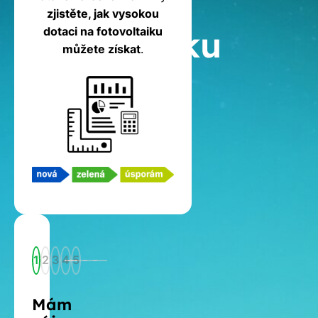
na
zjistěte, jak vysokou
fotovoltaiku
dotaci na fotovoltaiku
můžete získat
.
1
2
3
4
5
Mám