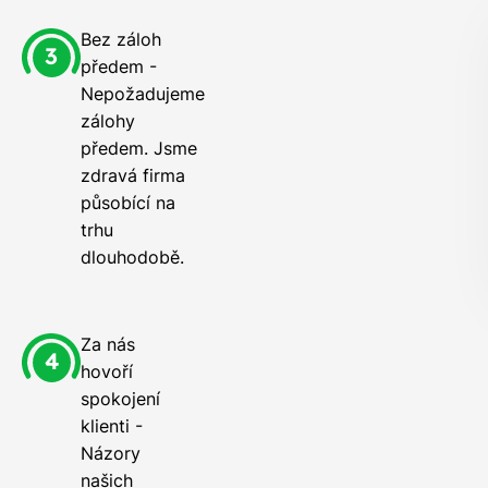
Bez záloh
předem -
Nepožadujeme
zálohy
předem. Jsme
zdravá firma
působící na
trhu
dlouhodobě.
Za nás
hovoří
spokojení
klienti -
Názory
našich