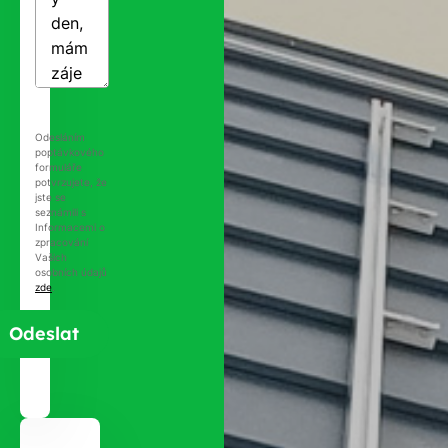
Odesláním
poptávkového
formuláře
potvrzujete, že
jste se
seznámili s
Informacemi o
zpracování
Vašich
osobních údajů
zde
.