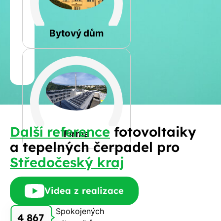
Rovná
Bytový dům
Jméno
a
Spočítat
příjmení
kalkulaci
Jiná
Další reference
fotovoltaiky
Telefon
Firma
a tepelných čerpadel pro
Středočeský kraj
E-
mail
Videa z realizace
Spokojených
4 867