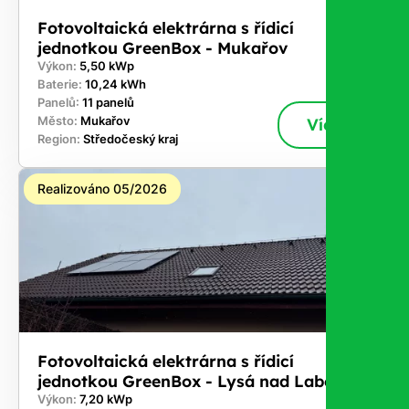
Fotovoltaická elektrárna s řídicí
jednotkou GreenBox - Mukařov
Výkon:
5,50 kWp
Baterie:
10,24 kWh
Panelů:
11 panelů
Město:
Mukařov
Více
Region:
Středočeský kraj
Realizováno 05/2026
Fotovoltaická elektrárna s řídicí
jednotkou GreenBox - Lysá nad Labem
Výkon:
7,20 kWp