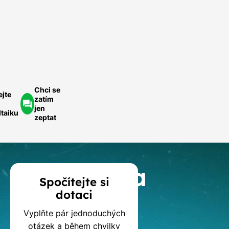
Rychle a
ednoduše.
ychlá
optávka
Chci se
ejte
zatím
jen
ltaiku
zeptat
Kalkulačka
Spočítejte si
dotaci
dotací
Vyplňte pár jednoduchých
otázek a během chvilky