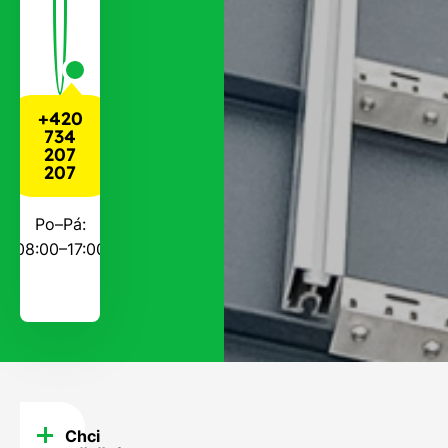
+420
734
207
207
Po–Pá:
08:00–17:00
Chci
FAQ