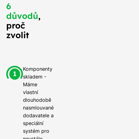
6
důvodů
,
proč
zvolit
Komponenty
skladem -
Máme
vlastní
dlouhodobě
nasmlouvané
dodavatele a
speciální
systém pro
neustále