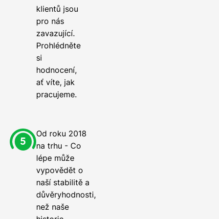
klientů jsou
pro nás
zavazující.
Prohlédněte
si
hodnocení,
ať víte, jak
pracujeme.
Od roku 2018
na trhu - Co
lépe může
vypovědět o
naší stabilitě a
důvěryhodnosti,
než naše