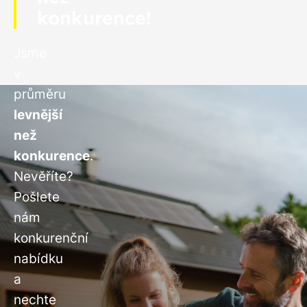
konkurence!
Jsme
v
průměru
levnější
než
konkurence
.
Nevěříte?
Pošlete
nám
konkurenční
nabídku
a
nechte