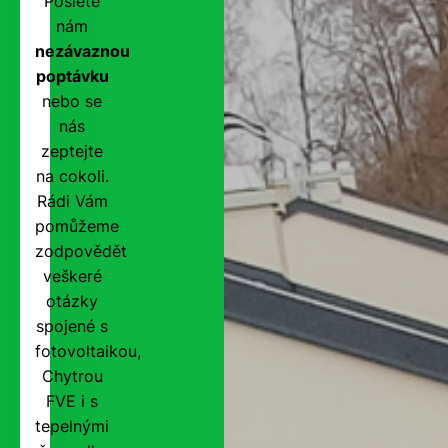
Pošlete
nám
nezávaznou
poptávku
nebo se
nás
zeptejte
na cokoli.
Rádi Vám
pomůžeme
zodpovědět
veškeré
otázky
spojené s
fotovoltaikou,
Chytrou
FVE i s
tepelnými