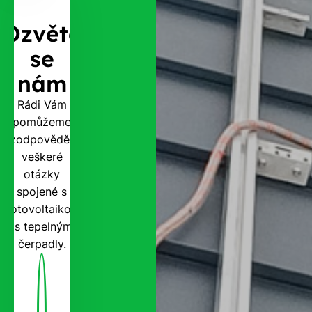
Ozvěte
se
nám
Rádi Vám
pomůžeme
zodpovědět
veškeré
otázky
spojené s
fotovoltaikou
i s tepelnými
čerpadly.