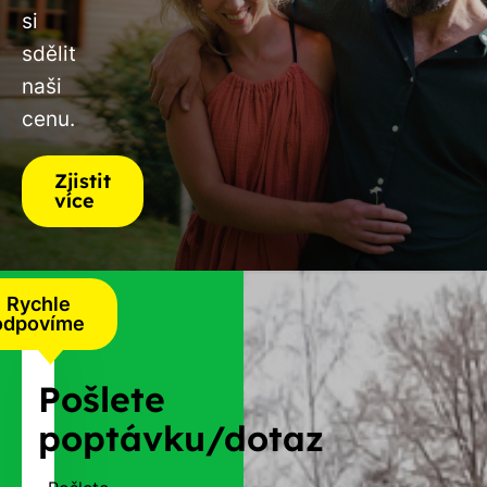
si
sdělit
naši
cenu.
Zjistit
více
Rychle
odpovíme
Pošlete
poptávku/dotaz