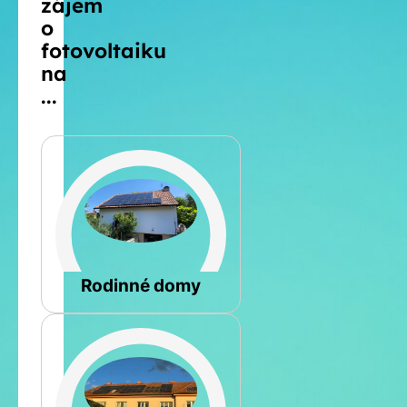
zájem
o
fotovoltaiku
na
...
Šikmá
Rodinné domy