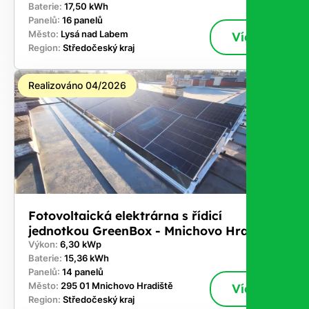
Baterie:
17,50 kWh
Panelů:
16 panelů
Město:
Lysá nad Labem
Více
Region:
Středočeský kraj
Realizováno 04/2026
Fotovoltaická elektrárna s řídicí
jednotkou GreenBox - Mnichovo Hradiště
Výkon:
6,30 kWp
Baterie:
15,36 kWh
Panelů:
14 panelů
Město:
295 01 Mnichovo Hradiště
Více
Region:
Středočeský kraj