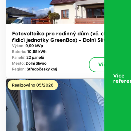
Fotovoltaika pro rodinný dům (vč. chytré
řídicí jednotky GreenBox) - Dolní Slivno
Výkon:
9,90 kWp
Baterie:
10,65 kWh
Panelů:
22 panelů
Město:
Dolní Slivno
Více
Region:
Středočeský kraj
Více
refere
Realizováno 05/2026