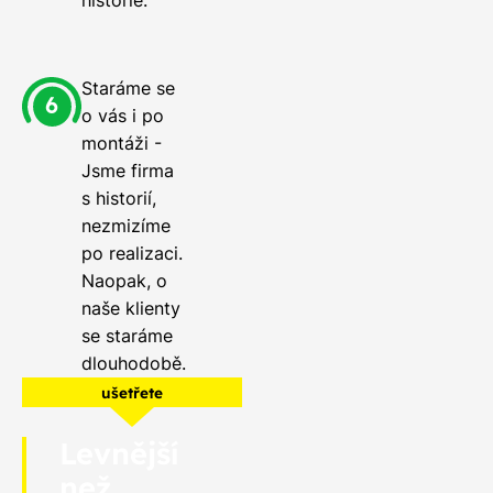
historie.
Staráme se
o vás i po
montáži -
Jsme firma
s historií,
nezmizíme
po realizaci.
Naopak, o
naše klienty
se staráme
dlouhodobě.
ušetřete
Levnější
než