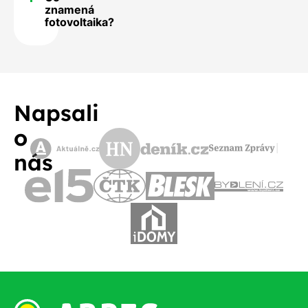
znamená
fotovoltaika?
Napsali
o
nás