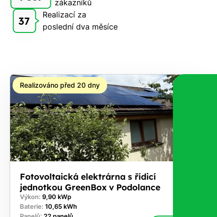
zákazníků
Rádi
Realizací za
Vám
37
poslední dva měsíce
zdarma
pošleme,
na co
máte
nárok.
Realizováno před 20 dny
Stačí
nám dát
vědět -
a nic Vás
to
nestojí.
Fotovoltaická elektrárna s řídicí
jednotkou GreenBox v Podolance
Výkon:
9,90 kWp
Baterie:
10,65 kWh
Panelů:
22 panelů