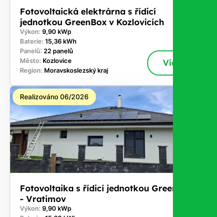
Fotovoltaická elektrárna s řídicí
jednotkou GreenBox v Kozlovicích
Výkon:
9,90 kWp
Baterie:
15,36 kWh
Panelů:
22 panelů
Město:
Kozlovice
Více
Region:
Moravskoslezský kraj
Realizováno 06/2026
Fotovoltaika s řídicí jednotkou GreenBox
- Vratimov
Výkon:
9,90 kWp