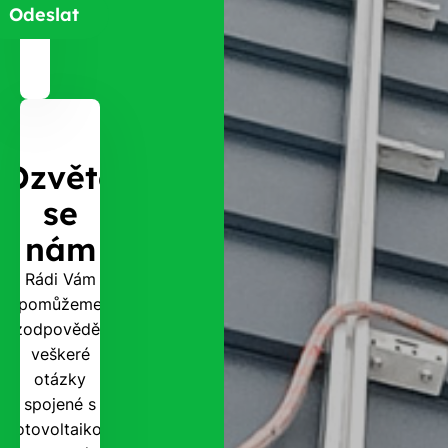
Ozvěte
se
nám
Rádi Vám
pomůžeme
zodpovědět
veškeré
otázky
spojené s
fotovoltaikou