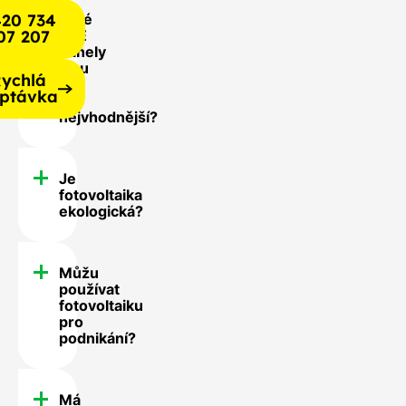
20 734
Jaké
07 207
FVE
panely
jsou
ychlá
pro
ptávka
mě
nejvhodnější?
Je
fotovoltaika
ekologická?
Můžu
používat
fotovoltaiku
pro
podnikání?
Má