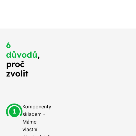
 měli na střeše
o nejdříve.
6
důvodů
,
proč
zvolit
Komponenty
skladem -
Máme
vlastní