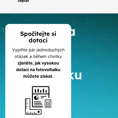
zeptat
Kalkulačka
Spočítejte si
dotaci
dotací
Vyplňte pár jednoduchých
na
otázek a během chvilky
zjistěte, jak vysokou
fotovoltaiku
dotaci na fotovoltaiku
můžete získat
.