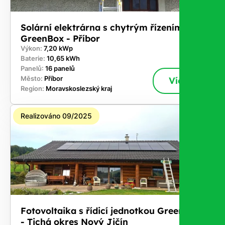
Solární elektrárna s chytrým řízením
GreenBox - Příbor
Výkon:
7,20 kWp
Baterie:
10,65 kWh
Panelů:
16 panelů
Město:
Příbor
Více
Region:
Moravskoslezský kraj
Realizováno 09/2025
Fotovoltaika s řídicí jednotkou GreenBox
- Tichá okres Nový Jičín