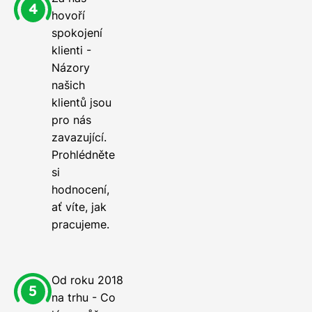
hovoří
spokojení
klienti -
Názory
našich
klientů jsou
pro nás
zavazující.
Prohlédněte
si
hodnocení,
ať víte, jak
pracujeme.
Od roku 2018
na trhu - Co