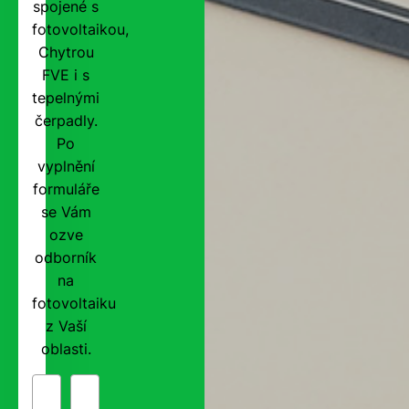
spojené s
fotovoltaikou,
Chytrou
FVE i s
tepelnými
čerpadly.
Po
vyplnění
formuláře
se Vám
ozve
odborník
na
fotovoltaiku
z Vaší
oblasti.