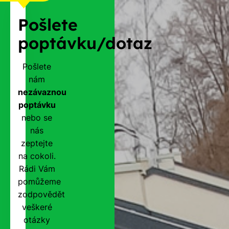
Pošlete
poptávku/dotaz
Pošlete
nám
nezávaznou
poptávku
nebo se
nás
zeptejte
na cokoli.
Rádi Vám
pomůžeme
zodpovědět
veškeré
otázky