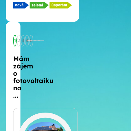
1
2
3
4
5
Mám
zájem
o
fotovoltaiku
na
...