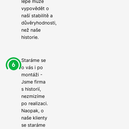
lépe může
vypovědět o
naší stabilitě a
důvěryhodnosti,
než naše
historie.
Staráme se
o vás i po
montáži -
Jsme firma
s historií,
nezmizíme
po realizaci.
Naopak, o
naše klienty
se staráme