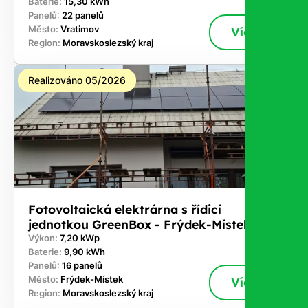
Baterie:
15,30 kWh
Panelů:
22 panelů
Město:
Vratimov
Více
Region:
Moravskoslezský kraj
Realizováno 05/2026
Fotovoltaická elektrárna s řídicí
jednotkou GreenBox - Frýdek-Místek
Výkon:
7,20 kWp
Baterie:
9,90 kWh
Panelů:
16 panelů
Město:
Frýdek-Místek
Více
Region:
Moravskoslezský kraj