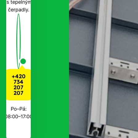
i s tepelnými
čerpadly.
+420
734
207
207
Po–Pá:
08:00–17:00