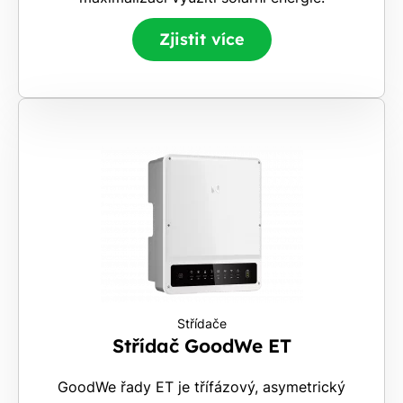
vědět -
a nic Vás
Zjistit více
to
nestojí.
Střídače
Střídač GoodWe ET
GoodWe řady ET je třífázový, asymetrický