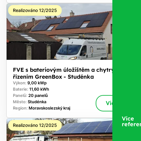
Realizováno 12/2025
FVE s bateriovým úložištěm a chytrým
řízením GreenBox - Studénka
Výkon:
9,00 kWp
Baterie:
11,60 kWh
Panelů:
20 panelů
Město:
Studénka
Více
Region:
Moravskoslezský kraj
Více
refere
Realizováno 12/2025