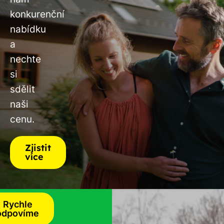
konkurenční
nabídku
a
nechte
si
sdělit
naši
cenu.
Zjistit
více
Rychle
odpovíme