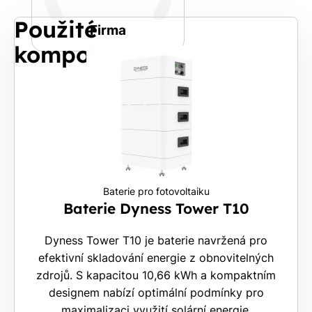
Jiná
Použité
Telefon
Firma
komponenty
E-
mail
Rádi
Vám
Baterie pro fotovoltaiku
zdarma
Baterie Dyness Tower T10
pošleme,
na co
Dyness Tower T10 je baterie navržená pro
máte
efektivní skladování energie z obnovitelných
nárok.
zdrojů. S kapacitou 10,66 kWh a kompaktním
Stačí
designem nabízí optimální podmínky pro
nám dát
maximalizaci využití solární energie.