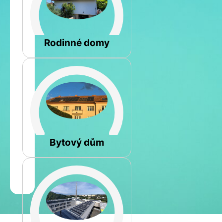
Šikmá
Rodinné domy
Rovná
Bytový dům
Jméno
a
Spočítat
příjmení
kalkulaci