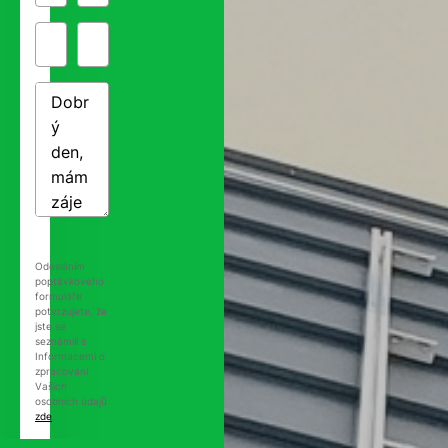
Odesláním
poptávkového
formuláře
potvrzujete, že
jste se
seznámili s
Informacemi o
zpracování
Vašich
osobních údajů
zde
.