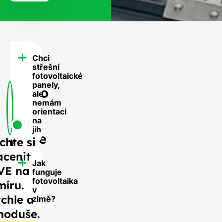
Chci
FAQ
střešní
-
fotovoltaické
panely,
Často
ale
nemám
se
orientaci
nás
na
jih
ptáte
chte si
acenit
Jak
VE na
funguje
fotovoltaika
míru.
v
chle a
zimě?
noduše.