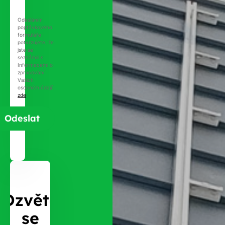
Odesláním
poptávkového
formuláře
potvrzujete, že
jste se
seznámili s
Informacemi o
zpracování
Vašich
osobních údajů
zde
.
Ozvěte
se