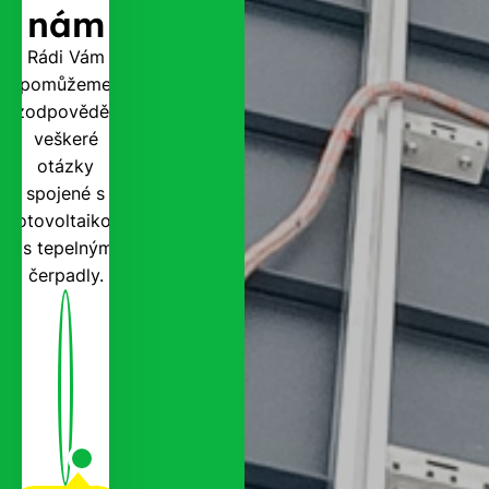
nám
Rádi Vám
pomůžeme
zodpovědět
veškeré
otázky
spojené s
fotovoltaikou
i s tepelnými
čerpadly.