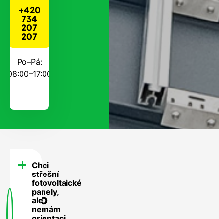
+420
734
207
207
Po–Pá:
08:00–17:00
Chci
FAQ
střešní
-
fotovoltaické
panely,
Často
ale
nemám
se
orientaci