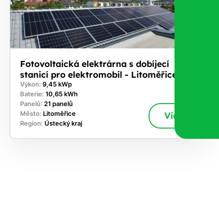
Fotovoltaická elektrárna s dobíjecí
stanicí pro elektromobil - Litoměřice
Výkon:
9,45 kWp
Baterie:
10,65 kWh
Panelů:
21 panelů
Město:
Litoměřice
Více
Region:
Ústecký kraj
ekejte
,
hte si
rhnout
ešení