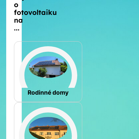
o
fotovoltaiku
na
...
Šikmá
Rodinné domy