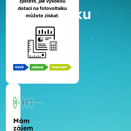
zjistěte, jak vysokou
fotovoltaiku
dotaci na fotovoltaiku
můžete získat
.
1
2
3
4
5
Mám
zájem