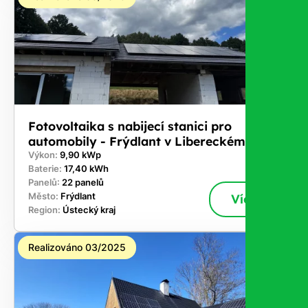
Fotovoltaika s nabijecí stanici pro
automobily - Frýdlant v Libereckém kraji
Výkon:
9,90 kWp
Baterie:
17,40 kWh
Panelů:
22 panelů
Město:
Frýdlant
Více
Region:
Ústecký kraj
Realizováno 03/2025