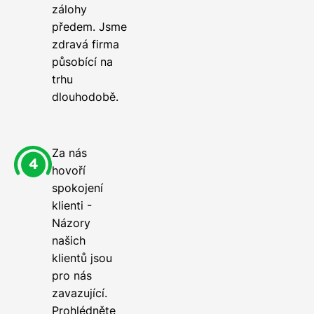
zálohy
předem. Jsme
zdravá firma
působící na
trhu
dlouhodobě.
Za nás
hovoří
spokojení
klienti -
Názory
našich
klientů jsou
pro nás
zavazující.
Prohlédněte