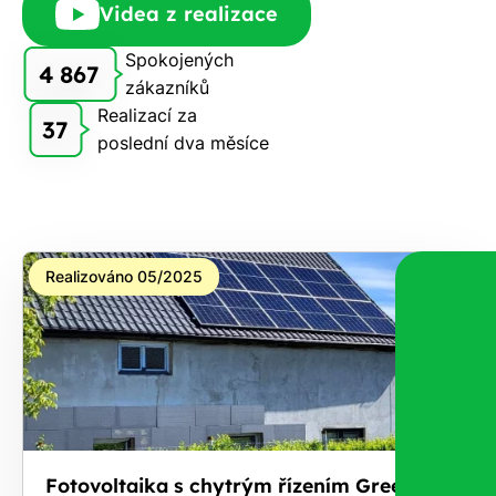
Videa z realizace
Vám
zdarma
Spokojených
4 867
pošleme,
zákazníků
na co
Realizací za
37
máte
poslední dva měsíce
nárok.
Stačí
nám dát
vědět -
a nic Vás
Realizováno 05/2025
to
nestojí.
Fotovoltaika s chytrým řízením GreenBox