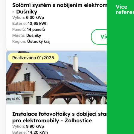
Solární systém s nabíjením elektromobilů
Více
- Dušníky
refere
Výkon:
6,30 kWp
Baterie:
10,65 kWh
Panelů:
14 panelů
Město:
Dušníky
Více
Region:
Ústecký kraj
Realizováno 01/2025
Instalace fotovoltaiky s dobíjecí stanicí
pro elektromobily - Žalhostice
Výkon:
9,90 kWp
Baterie:
14,20 kWh