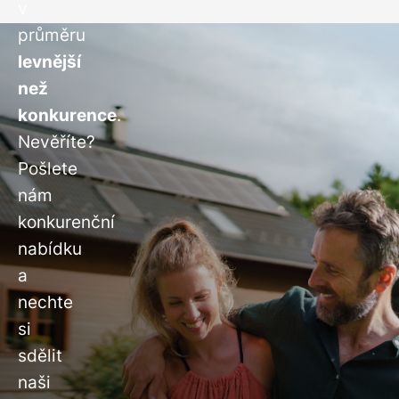
v
průměru
levnější
než
konkurence
.
Nevěříte?
Pošlete
nám
konkurenční
nabídku
a
nechte
si
sdělit
naši