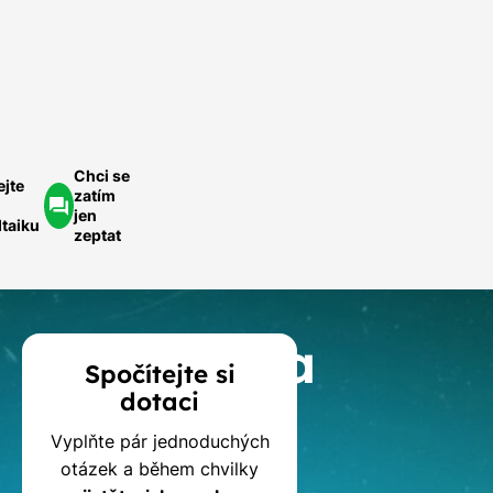
ednoduše.
ychlá
optávka
Chci se
ejte
zatím
jen
ltaiku
zeptat
Kalkulačka
Spočítejte si
dotaci
dotací
Vyplňte pár jednoduchých
na
otázek a během chvilky