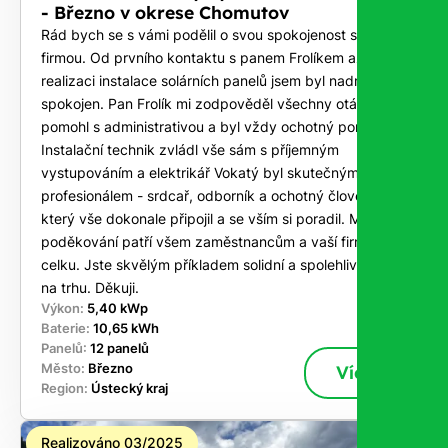
- Březno v okrese Chomutov
Rád bych se s vámi podělil o svou spokojenost s vaší
firmou. Od prvního kontaktu s panem Frolíkem až po
realizaci instalace solárních panelů jsem byl nadmíru
spokojen. Pan Frolík mi zodpověděl všechny otázky,
pomohl s administrativou a byl vždy ochotný poradit.
Instalační technik zvládl vše sám s příjemným
vystupováním a elektrikář Vokatý byl skutečným
profesionálem - srdcař, odborník a ochotný člověk,
který vše dokonale připojil a se vším si poradil. Mé
poděkování patří všem zaměstnancům a vaší firmě jako
celku. Jste skvělým příkladem solidní a spolehlivé firmy
na trhu. Děkuji.
Výkon:
5,40 kWp
Baterie:
10,65 kWh
Panelů:
12 panelů
Město:
Březno
Více
Region:
Ústecký kraj
Realizováno 03/2025