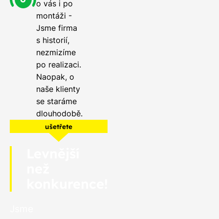
o vás i po
montáži -
Jsme firma
s historií,
nezmizíme
po realizaci.
Naopak, o
naše klienty
se staráme
dlouhodobě.
ušetřete
Levnější
než
konkurence!
Jsme