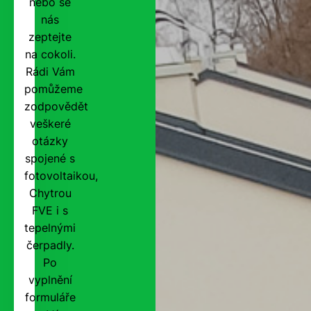
nebo se
nás
zeptejte
na cokoli.
Rádi Vám
pomůžeme
zodpovědět
veškeré
otázky
spojené s
fotovoltaikou,
Chytrou
FVE i s
tepelnými
čerpadly.
Po
vyplnění
formuláře