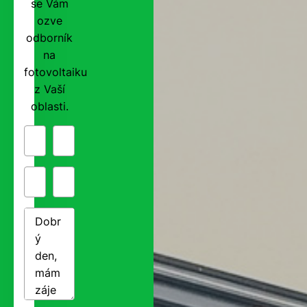
se Vám
ozve
odborník
na
fotovoltaiku
z Vaší
oblasti.