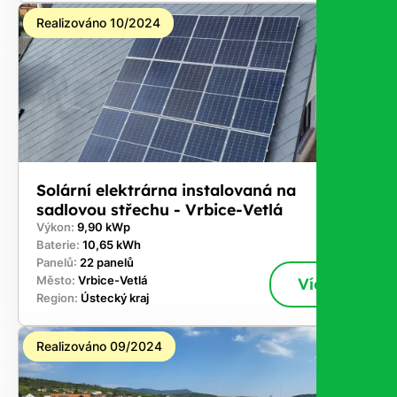
Realizováno 10/2024
Solární elektrárna instalovaná na
sadlovou střechu - Vrbice-Vetlá
Výkon:
9,90 kWp
Baterie:
10,65 kWh
Panelů:
22 panelů
Město:
Vrbice-Vetlá
Více
Region:
Ústecký kraj
Realizováno 09/2024