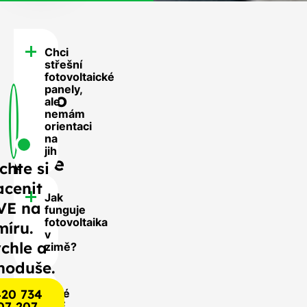
Chci
FAQ
střešní
-
fotovoltaické
panely,
Často
ale
nemám
se
orientaci
nás
na
jih
ptáte
chte si
acenit
Jak
VE na
funguje
fotovoltaika
míru.
v
chle a
zimě?
noduše.
20 734
Jaké
07 207
FVE