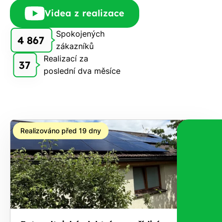
Rádi
Videa z realizace
Vám
zdarma
Spokojených
4 867
pošleme,
zákazníků
na co
Realizací za
37
máte
poslední dva měsíce
nárok.
Stačí
nám dát
vědět -
a nic Vás
Realizováno před 19 dny
to
nestojí.