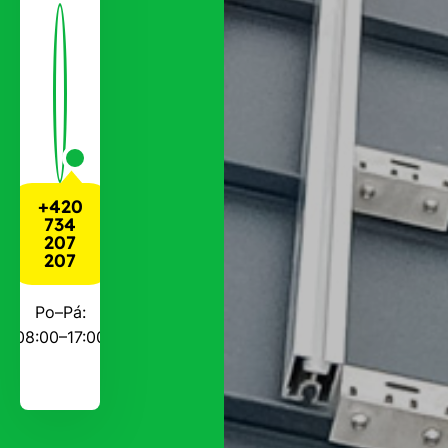
+420
734
207
207
Po–Pá:
08:00–17:00