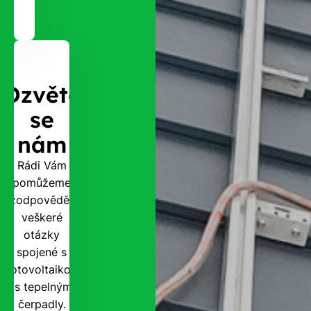
Ozvěte
se
nám
Rádi Vám
pomůžeme
zodpovědět
veškeré
otázky
spojené s
fotovoltaikou
i s tepelnými
čerpadly.