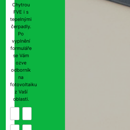
Chytrou
FVE i s
tepelnými
čerpadly.
Po
vyplnění
formuláře
se Vám
ozve
odborník
na
fotovoltaiku
z Vaší
oblasti.