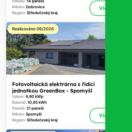
Panelů:
14 panelů
Město:
Dobrovice
Více
Region:
Středočeský kraj
Realizováno 06/2026
Fotovoltaická elektrárna s řídicí
jednotkou GreenBox - Spomyšl
Výkon:
9,90 kWp
Baterie:
10,65 kWh
Panelů:
21 panelů
Město:
Spomyšl
Více
Region:
Středočeský kraj