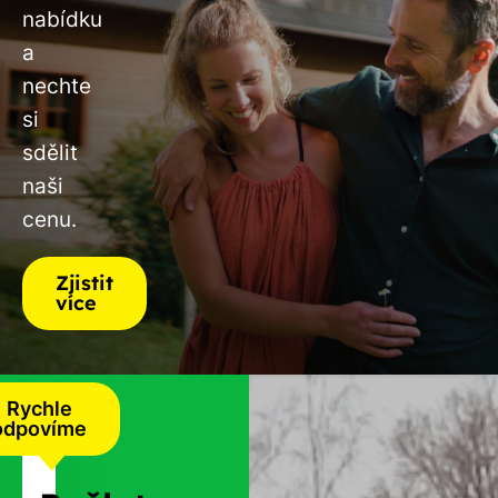
nabídku
a
nechte
si
sdělit
naši
cenu.
Zjistit
více
Rychle
odpovíme