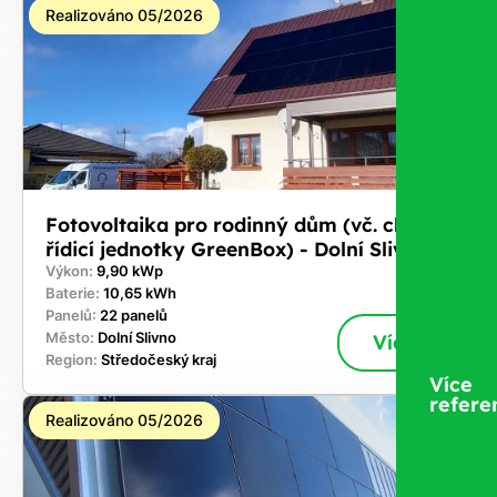
Realizováno 05/2026
Fotovoltaika pro rodinný dům (vč. chytré
řídicí jednotky GreenBox) - Dolní Slivno
Výkon:
9,90 kWp
Baterie:
10,65 kWh
Panelů:
22 panelů
Město:
Dolní Slivno
Více
Region:
Středočeský kraj
Více
refere
Realizováno 05/2026