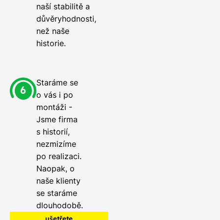
naší stabilitě a
důvěryhodnosti,
než naše
historie.
Staráme se
o vás i po
montáži -
Jsme firma
s historií,
nezmizíme
po realizaci.
Naopak, o
naše klienty
se staráme
dlouhodobě.
ušetřete