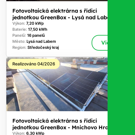
Fotovoltaická elektrárna s řídicí
jednotkou GreenBox - Lysá nad Labem
Výkon:
7,20 kWp
Baterie:
17,50 kWh
Panelů:
16 panelů
Město:
Lysá nad Labem
Více
Region:
Středočeský kraj
Realizováno 04/2026
Fotovoltaická elektrárna s řídicí
jednotkou GreenBox - Mnichovo Hradiště
Výkon:
6,30 kWp