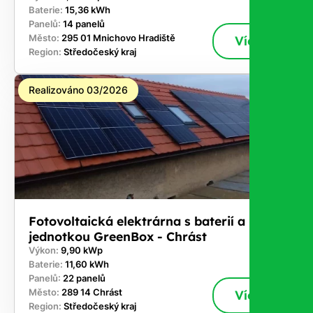
Baterie:
15,36 kWh
Panelů:
14 panelů
Město:
295 01 Mnichovo Hradiště
Více
Region:
Středočeský kraj
Realizováno 03/2026
Fotovoltaická elektrárna s baterií a řídicí
jednotkou GreenBox - Chrást
Výkon:
9,90 kWp
Baterie:
11,60 kWh
Panelů:
22 panelů
Město:
289 14 Chrást
Více
Region:
Středočeský kraj