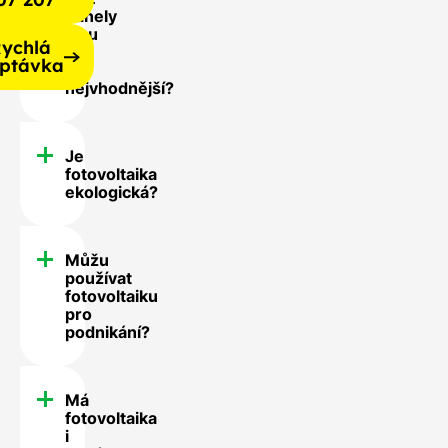
panely
jsou
ychlá
pro
ptávka
mě
nejvhodnější?
Je
fotovoltaika
ekologická?
Můžu
používat
fotovoltaiku
pro
podnikání?
Má
fotovoltaika
i