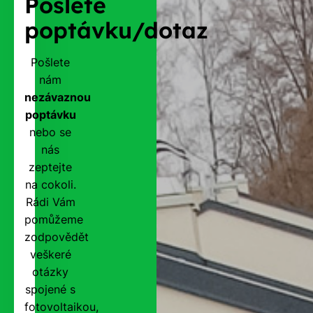
Pošlete
poptávku/dotaz
Pošlete
nám
nezávaznou
poptávku
nebo se
nás
zeptejte
na cokoli.
Rádi Vám
pomůžeme
zodpovědět
veškeré
otázky
spojené s
fotovoltaikou,