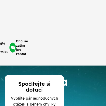
Rychle a
ednoduše.
ychlá
optávka
Chci se
ejte
zatím
jen
ltaiku
zeptat
Kalkulačka
Spočítejte si
dotaci
dotací
Vyplňte pár jednoduchých
otázek a během chvilky