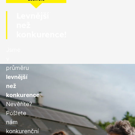
Levnější
než
konkurence!
Jsme
v
průměru
levnější
než
konkurence
.
Nevěříte?
Pošlete
nám
konkurenční