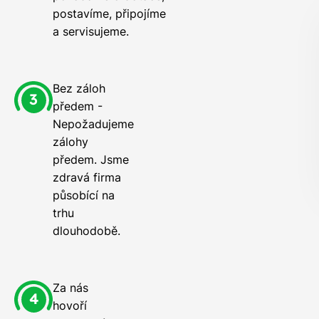
postavíme, připojíme
a servisujeme.
Bez záloh
předem -
Nepožadujeme
zálohy
předem. Jsme
zdravá firma
působící na
trhu
dlouhodobě.
Za nás
hovoří