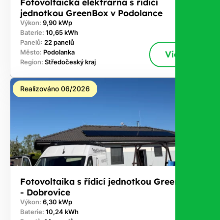
Fotovoltaická elektrárna s řídicí
jednotkou GreenBox v Podolance
Výkon:
9,90 kWp
Baterie:
10,65 kWh
Panelů:
22 panelů
Město:
Podolanka
Více
Region:
Středočeský kraj
Realizováno 06/2026
Fotovoltaika s řídicí jednotkou GreenBox
- Dobrovice
Výkon:
6,30 kWp
Baterie:
10,24 kWh