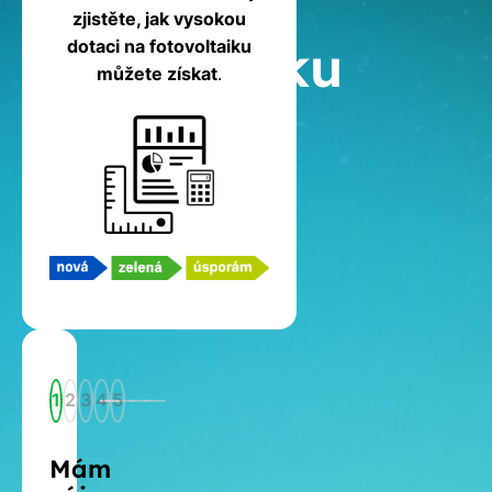
na
zjistěte, jak vysokou
fotovoltaiku
dotaci na fotovoltaiku
můžete získat
.
1
2
3
4
5
Mám