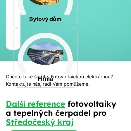
Rovná
Bytový dům
Jméno
a
Spočítat
příjmení
kalkulaci
Jiná
Telefon
Chcete také šetřit s Fotovoltaickou elektrárnou?
Firma
Kontaktujte nás, rádi Vám pomůžeme.
E-
Další reference
fotovoltaiky
mail
a tepelných čerpadel pro
Středočeský kraj