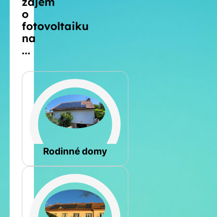
zájem
o
fotovoltaiku
na
...
Šikmá
Rodinné domy