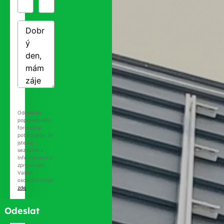
Odesláním
poptávkového
formuláře
potvrzujete, že
jste se
seznámili s
Informacemi o
zpracování
Vašich
osobních údajů
zde
.