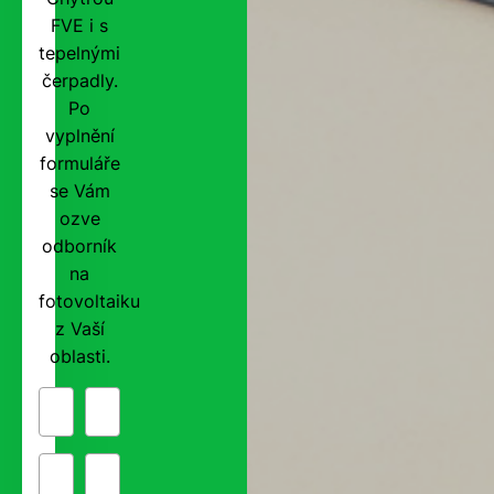
FVE i s
tepelnými
čerpadly.
Po
vyplnění
formuláře
se Vám
ozve
odborník
na
fotovoltaiku
z Vaší
oblasti.