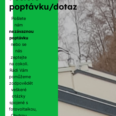
poptávku/dotaz
Pošlete
nám
nezávaznou
poptávku
nebo se
nás
zeptejte
na cokoli.
Rádi Vám
pomůžeme
zodpovědět
veškeré
otázky
spojené s
fotovoltaikou,
Chytrou