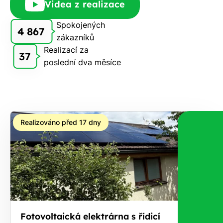
Videa z realizace
Vám
zdarma
Spokojených
4 867
pošleme,
zákazníků
na co
Realizací za
37
máte
poslední dva měsíce
nárok.
Stačí
nám dát
vědět -
a nic Vás
Realizováno před 17 dny
to
nestojí.
Fotovoltaická elektrárna s řídicí