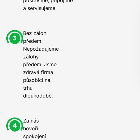
postavíme, připojíme
a servisujeme.
Bez záloh
předem -
Nepožadujeme
zálohy
předem. Jsme
zdravá firma
působící na
trhu
dlouhodobě.
Za nás
hovoří
spokojení