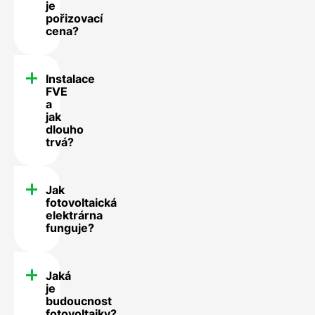
je
pořizovací
cena?
Instalace
FVE
a
jak
dlouho
trvá?
Jak
fotovoltaická
elektrárna
funguje?
Jaká
je
budoucnost
fotovoltaiky?