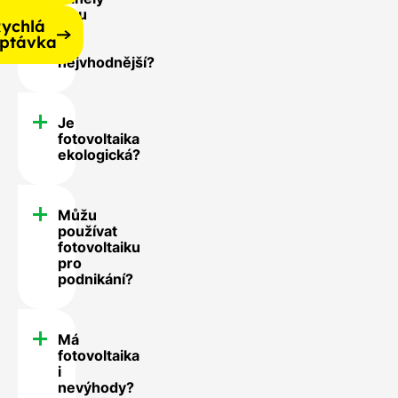
jsou
ychlá
pro
ptávka
mě
nejvhodnější?
Je
fotovoltaika
ekologická?
Můžu
používat
fotovoltaiku
pro
podnikání?
Má
fotovoltaika
i
nevýhody?