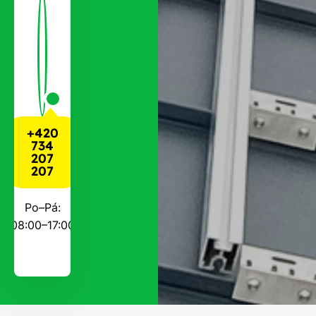
+420
734
207
207
Po–Pá:
08:00–17:00