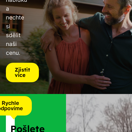
a
nechte
si
sdělit
naši
cenu.
Zjistit
více
Rychle
odpovíme
Pošlete