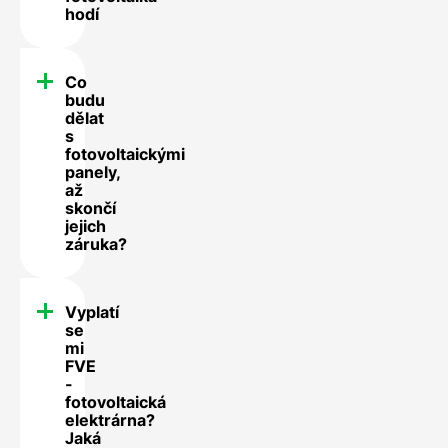
hodí
Co
budu
dělat
s
fotovoltaickými
panely,
až
skončí
jejich
záruka?
Vyplatí
se
mi
FVE
-
fotovoltaická
elektrárna?
Jaká