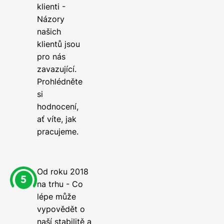
klienti -
Názory
našich
klientů jsou
pro nás
zavazující.
Prohlédněte
si
hodnocení,
ať víte, jak
pracujeme.
Od roku 2018
na trhu - Co
lépe může
vypovědět o
naší stabilitě a