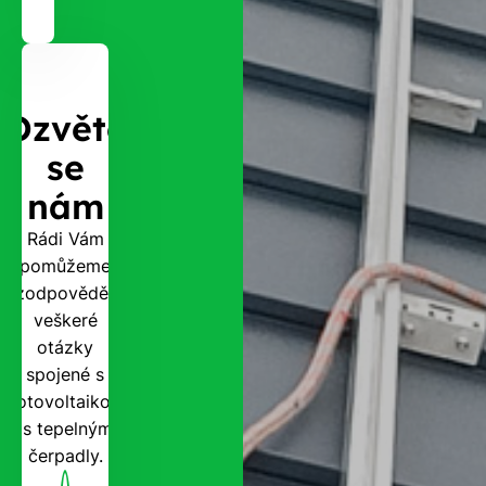
Ozvěte
se
nám
Rádi Vám
pomůžeme
zodpovědět
veškeré
otázky
spojené s
fotovoltaikou
i s tepelnými
čerpadly.