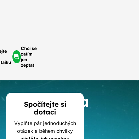
ednoduše.
ychlá
optávka
Chci se
ejte
zatím
jen
ltaiku
zeptat
Kalkulačka
Spočítejte si
dotaci
dotací
Vyplňte pár jednoduchých
na
otázek a během chvilky
zjistěte, jak vysokou