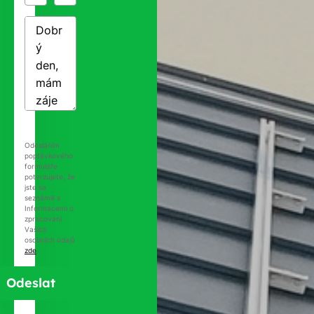
Odesláním
poptávkového
formuláře
potvrzujete, že
jste se
seznámili s
Informacemi o
zpracování
Vašich
osobních údajů
zde
.