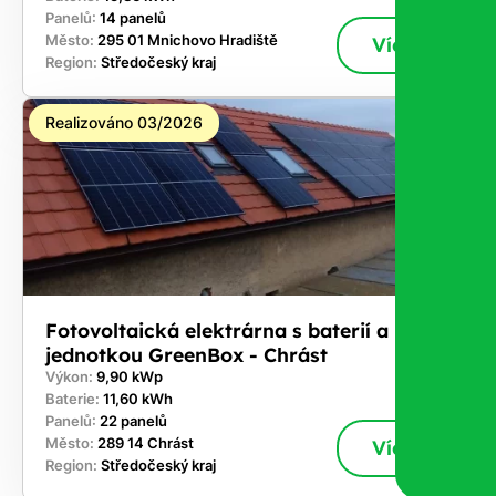
Panelů:
14 panelů
Město:
295 01 Mnichovo Hradiště
Více
Region:
Středočeský kraj
Realizováno 03/2026
Fotovoltaická elektrárna s baterií a řídicí
jednotkou GreenBox - Chrást
Výkon:
9,90 kWp
Baterie:
11,60 kWh
Panelů:
22 panelů
Město:
289 14 Chrást
Více
Region:
Středočeský kraj