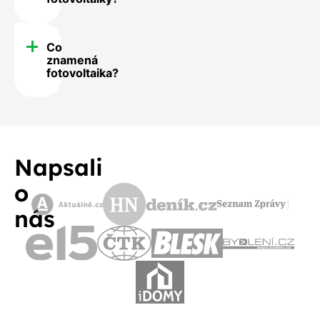
Co
znamená
fotovoltaika?
Napsali
o
nás