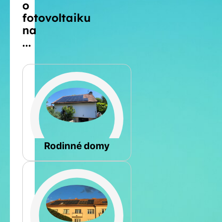
o
fotovoltaiku
na
...
Šikmá
Rodinné domy