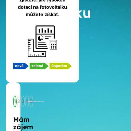
fotovoltaiku
dotaci na fotovoltaiku
můžete získat
.
1
2
3
4
5
Mám
zájem