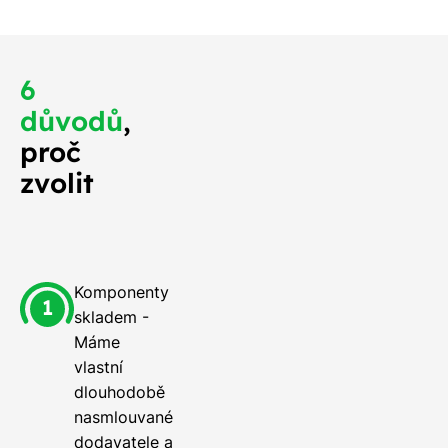
6
důvodů
,
proč
zvolit
Komponenty
skladem -
Máme
vlastní
dlouhodobě
nasmlouvané
dodavatele a