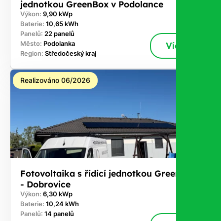
jednotkou GreenBox v Podolance
Výkon:
9,90 kWp
Baterie:
10,65 kWh
Panelů:
22 panelů
Město:
Podolanka
Více
Region:
Středočeský kraj
Realizováno 06/2026
Fotovoltaika s řídicí jednotkou GreenBox
- Dobrovice
Výkon:
6,30 kWp
Baterie:
10,24 kWh
Panelů:
14 panelů