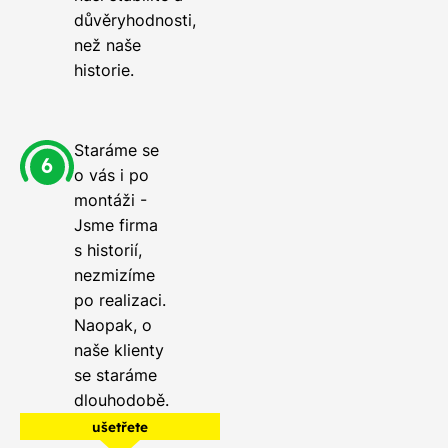
důvěryhodnosti,
než naše
historie.
Staráme se
o vás i po
montáži -
Jsme firma
s historií,
nezmizíme
po realizaci.
Naopak, o
naše klienty
se staráme
dlouhodobě.
ušetřete