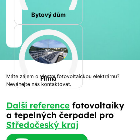
Rovná
Bytový dům
Jméno
a
Spočítat
příjmení
kalkulaci
Jiná
Telefon
Máte zájem o vlastní fotovoltaickou elektrárnu?
Firma
Neváhejte nás kontaktovat.
E-
Další reference
fotovoltaiky
mail
a tepelných čerpadel pro
Středočeský kraj
Rádi