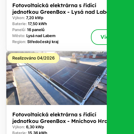
Fotovoltaická elektrárna s řídicí
jednotkou GreenBox - Lysá nad Labem
Výkon:
7,20 kWp
Baterie:
17,50 kWh
Panelů:
16 panelů
Město:
Lysá nad Labem
Více
Region:
Středočeský kraj
Realizováno 04/2026
Fotovoltaická elektrárna s řídicí
jednotkou GreenBox - Mnichovo Hradiště
Výkon:
6,30 kWp
Baterie:
15,36 kWh