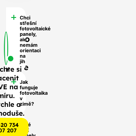
Chci
FAQ
střešní
-
fotovoltaické
panely,
Často
ale
nemám
se
orientaci
nás
na
jih
ptáte
chte si
acenit
Jak
VE na
funguje
fotovoltaika
míru.
v
chle a
zimě?
noduše.
20 734
Jaké
07 207
FVE
panely