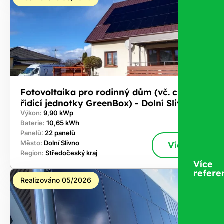
Fotovoltaika pro rodinný dům (vč. chytré
řídicí jednotky GreenBox) - Dolní Slivno
Výkon:
9,90 kWp
Baterie:
10,65 kWh
Panelů:
22 panelů
Město:
Dolní Slivno
Více
Region:
Středočeský kraj
Více
refere
Realizováno 05/2026