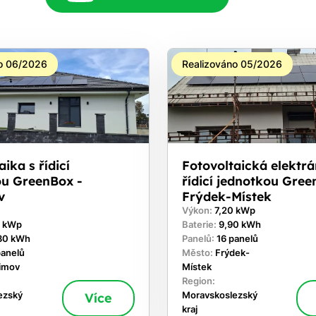
o 06/2026
Realizováno 05/2026
ika s řídicí
Fotovoltaická elektrá
ou GreenBox -
řídicí jednotkou Gree
v
Frýdek-Místek
Výkon:
7,20 kWp
0 kWp
Baterie:
9,90 kWh
30 kWh
Panelů:
16 panelů
panelů
Město:
Frýdek-
timov
Místek
Region:
ezský
Více
Moravskoslezský
kraj