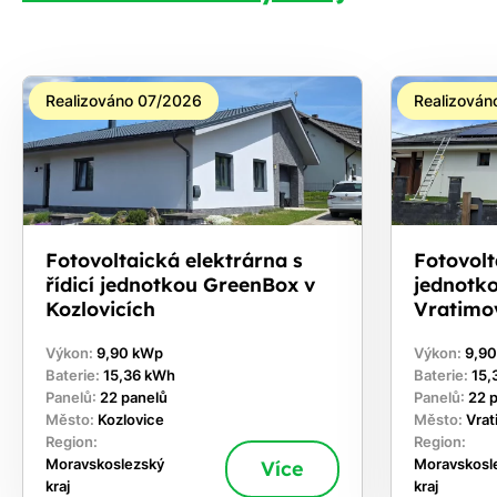
Realizováno 07/2026
Realizován
Fotovoltaická elektrárna s
Fotovolta
řídicí jednotkou GreenBox v
jednotk
Kozlovicích
Vratimo
Výkon:
9,90 kWp
Výkon:
9,9
Baterie:
15,36 kWh
Baterie:
15,
Panelů:
22 panelů
Panelů:
22 
Město:
Kozlovice
Město:
Vra
Region:
Region:
Moravskoslezský
Více
Moravskosl
kraj
kraj