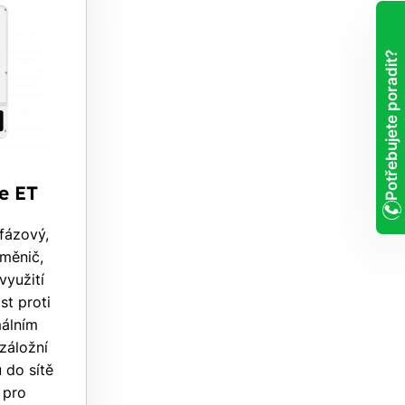
Potřebujete poradit?
e ET
fázový,
 měnič,
využití
st proti
málním
záložní
 do sítě
 pro