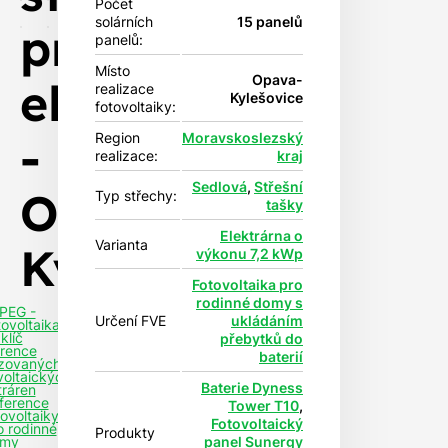
Počet
solárních
15 panelů
pro
panelů:
Místo
Opava-
elektromobil
realizace
Kylešovice
fotovoltaiky:
-
Region
Moravskoslezský
realizace:
kraj
Sedlová
,
Střešní
Opava-
Typ střechy:
tašky
Elektrárna o
Varianta
Kylešovice
výkonu 7,2 kWp
Fotovoltaika pro
rodinné domy s
PEG -
Určení FVE
ukládáním
tovoltaika
klíč
přebytků do
rence
baterií
izovaných
voltaických
Baterie Dyness
tráren
ference
Tower T10
,
tovoltaiky
Fotovoltaický
o rodinné
Produkty
panel Sunergy
my