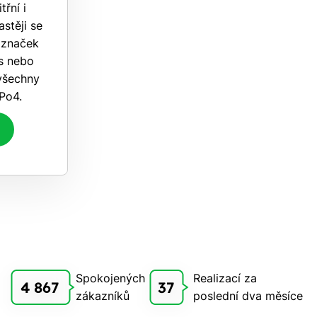
řní i
astěji se
 značek
s nebo
 všechny
ePo4.
Spokojených
Realizací za
4 867
37
zákazníků
poslední dva měsíce