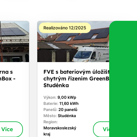
Realizováno 12/2025
rna s
FVE s bateriovým úložištěm a
nBox -
chytrým řízením GreenBox -
Studénka
Výkon:
9,00 kWp
Baterie:
11,60 kWh
Panelů:
20 panelů
Město:
Studénka
Region:
Více
Moravskoslezský
Více
kraj