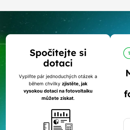
Kalkulačka
Spočítejte si
dotací
dotaci
na
Vyplňte pár jednoduchých otázek a
během chvilky
zjistěte, jak
fotovoltaiku
vysokou dotaci na fotovoltaiku
f
můžete získat
.