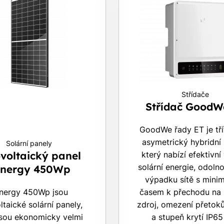
nic Vás to nestojí.
Střídače
Střídač GoodW
GoodWe řady ET je tří
asymetrický hybridní
Solární panely
voltaický panel
který nabízí efektivní 
solární energie, odolno
unergy 450Wp
výpadku sítě s mini
nergy 450Wp jsou
časem k přechodu na 
ltaické solární panely,
zdroj, omezení přetoků
jsou ekonomicky velmi
a stupeň krytí IP65