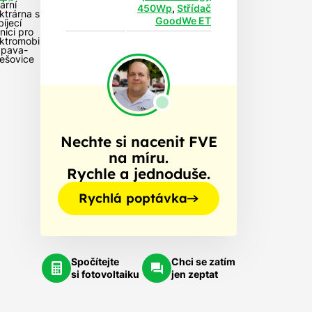
ární
450Wp
,
Střídač
ktrárna s
GoodWe ET
íjecí
nici pro
ktromobil
Opava-
lešovice
Nechte si nacenit FVE
na míru.
Rychle a jednoduše.
Rychlá poptávka
Spočítejte
Chci se zatím
si fotovoltaiku
jen zeptat