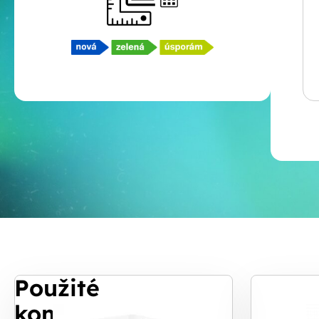
Použité
komponenty
S