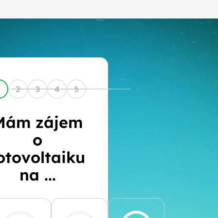
1
2
3
4
5
Mám zájem
o
otovoltaiku
na ...
Šikmá
Rovná
Jiná