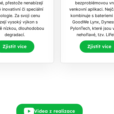
é, přestože nenabízejí
bezproblémovou vnit
 inovativní či speciální
venkovní aplikaci. Nejč
ologie. Za svoji cenu
kombinuje s bateriemi
zejí vysoký výkon s
GoodWe Lynx, Dynes
ně nízkou, dlouhodobou
PylonTech, které jsou
degradací.
nehořlavé, tzv. LiF
Zjistit více
Zjistit více
Videa z realizace