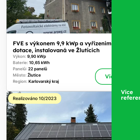
FVE s výkonem 9,9 kWp a vyřízením
dotace, instalovaná ve Žluticích
Výkon:
9,90 kWp
Baterie:
10,65 kWh
Panelů:
22 panelů
Město:
Žlutice
Více
Region:
Karlovarský kraj
Více
refere
Realizováno 10/2023