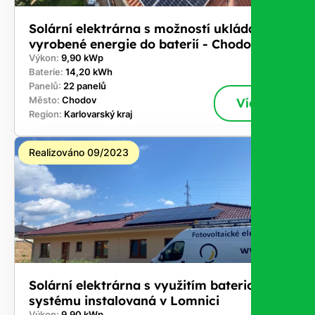
Solární elektrárna s možností ukládání
vyrobené energie do baterií - Chodov
Výkon:
9,90 kWp
Baterie:
14,20 kWh
Panelů:
22 panelů
Město:
Chodov
Více
Region:
Karlovarský kraj
Realizováno 09/2023
Solární elektrárna s využitím bateriového
systému instalovaná v Lomnici
Výkon:
9,90 kWp