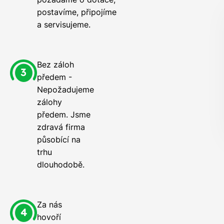
postavíme, připojíme
a servisujeme.
Bez záloh
předem -
Nepožadujeme
zálohy
předem. Jsme
zdravá firma
působící na
trhu
dlouhodobě.
Za nás
hovoří