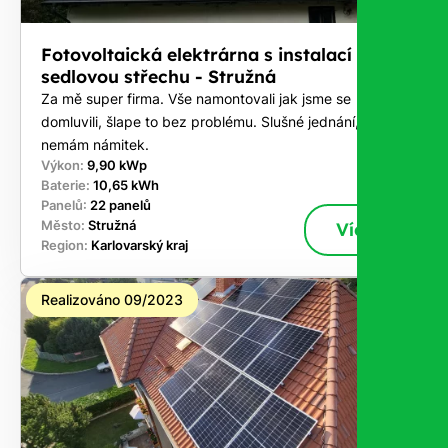
Fotovoltaická elektrárna s instalací na
sedlovou střechu - Stružná
Za mě super firma. Vše namontovali jak jsme se
domluvili, šlape to bez problému. Slušné jednání,
nemám námitek.
Výkon:
9,90 kWp
Baterie:
10,65 kWh
Panelů:
22 panelů
Město:
Stružná
Více
Region:
Karlovarský kraj
Realizováno 09/2023