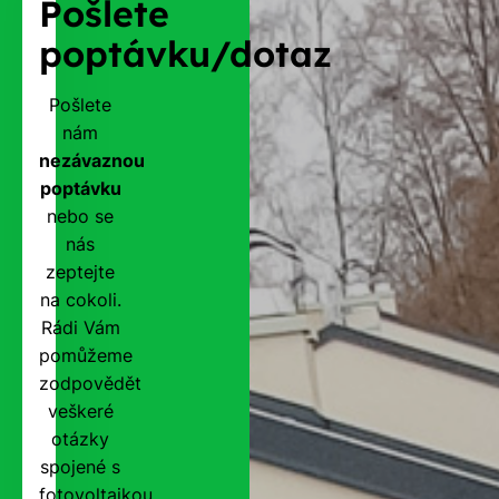
Pošlete
poptávku/dotaz
Pošlete
nám
nezávaznou
poptávku
nebo se
nás
zeptejte
na cokoli.
Rádi Vám
pomůžeme
zodpovědět
veškeré
otázky
spojené s
fotovoltaikou,