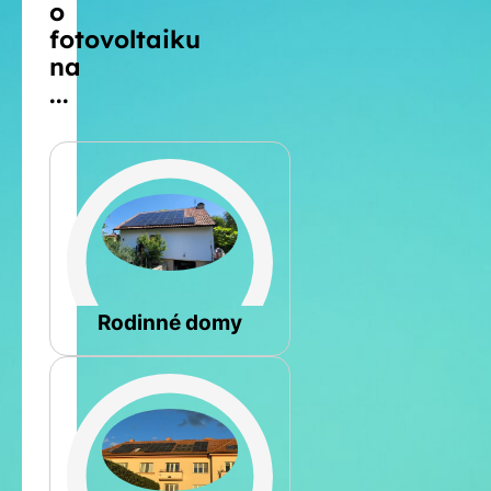
o
fotovoltaiku
na
...
Šikmá
Rodinné domy