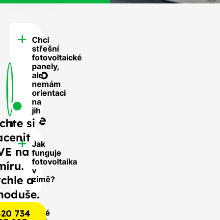
Chci
FAQ
střešní
-
fotovoltaické
panely,
Často
ale
nemám
se
orientaci
nás
na
jih
ptáte
chte si
acenit
Jak
VE na
funguje
fotovoltaika
míru.
v
chle a
zimě?
noduše.
20 734
Jaké