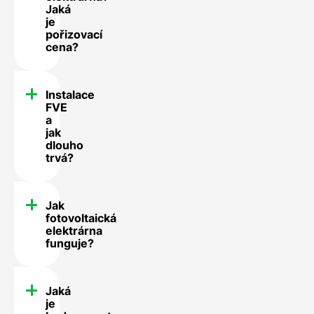
Jaká
je
pořizovací
cena?
Instalace
FVE
a
jak
dlouho
trvá?
Jak
fotovoltaická
elektrárna
funguje?
Jaká
je