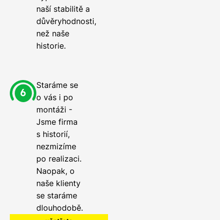
naší stabilitě a
důvěryhodnosti,
než naše
historie.
Staráme se
o vás i po
montáži -
Jsme firma
s historií,
nezmizíme
po realizaci.
Naopak, o
naše klienty
se staráme
dlouhodobě.