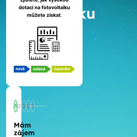
fotovoltaiku
dotaci na fotovoltaiku
můžete získat
.
1
2
3
4
5
Mám
zájem