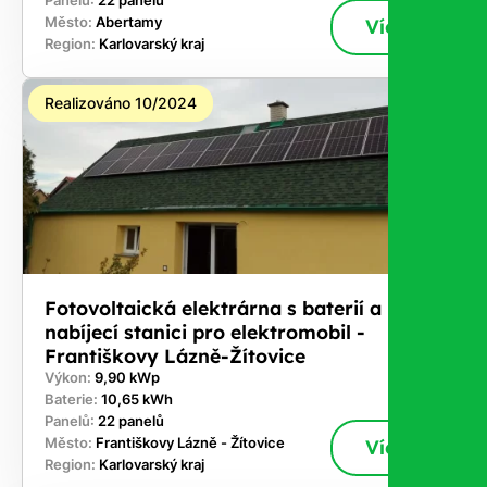
Panelů:
22 panelů
Město:
Abertamy
Více
Region:
Karlovarský kraj
Realizováno 10/2024
Fotovoltaická elektrárna s baterií a
nabíjecí stanici pro elektromobil -
Františkovy Lázně-Žítovice
Výkon:
9,90 kWp
Baterie:
10,65 kWh
Panelů:
22 panelů
Město:
Františkovy Lázně - Žítovice
Více
Region:
Karlovarský kraj