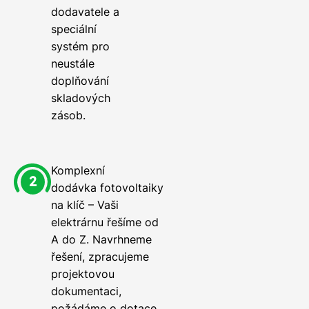
dodavatele a
speciální
systém pro
neustále
doplňování
skladových
zásob.
Komplexní
dodávka fotovoltaiky
na klíč – Vaši
elektrárnu řešíme od
A do Z. Navrhneme
řešení, zpracujeme
projektovou
dokumentaci,
požádáme o dotace,