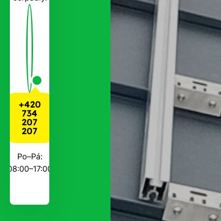
+420
734
207
207
Po–Pá:
08:00–17:00