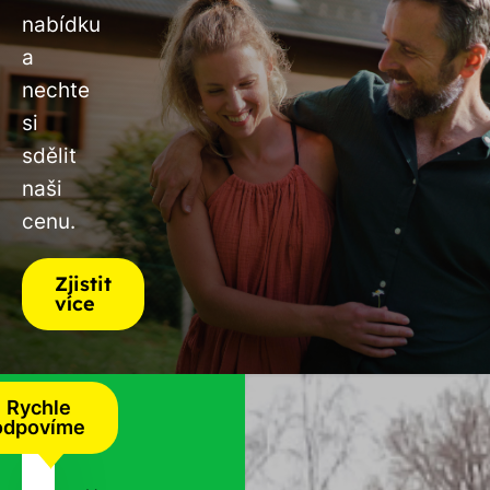
nabídku
a
nechte
si
sdělit
naši
cenu.
Zjistit
více
Rychle
odpovíme