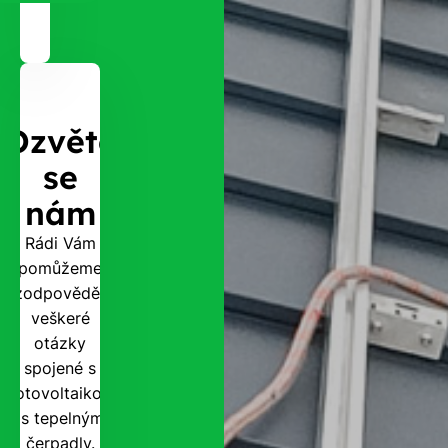
Ozvěte
se
nám
Rádi Vám
pomůžeme
zodpovědět
veškeré
otázky
spojené s
fotovoltaikou
i s tepelnými
čerpadly.