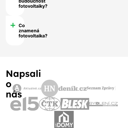
budoucnost
fotovoltaiky?
Co
znamená
fotovoltaika?
Napsali
o
nás