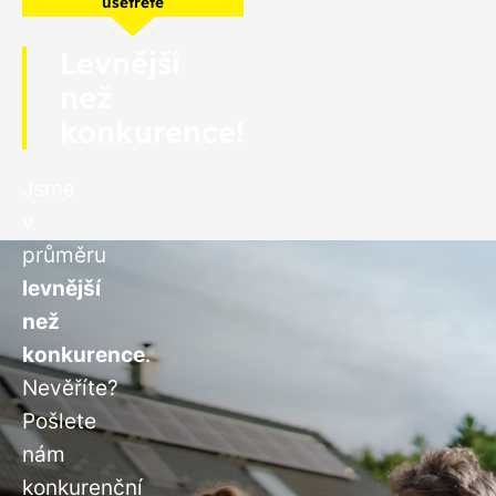
ušetřete
Levnější
než
konkurence!
Jsme
v
průměru
levnější
než
konkurence
.
Nevěříte?
Pošlete
nám
konkurenční