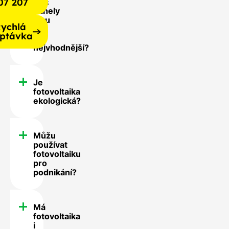
07 207
FVE
panely
jsou
ychlá
pro
ptávka
mě
nejvhodnější?
Je
fotovoltaika
ekologická?
Můžu
používat
fotovoltaiku
pro
podnikání?
Má
fotovoltaika
i