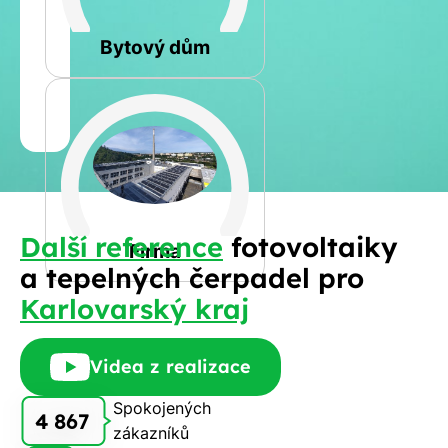
Rovná
Bytový dům
Jméno
a
Spočítat
příjmení
kalkulaci
Jiná
Další reference
fotovoltaiky
Telefon
Firma
a tepelných čerpadel pro
Karlovarský kraj
E-
mail
Videa z realizace
Spokojených
4 867
zákazníků
Rádi