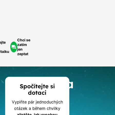
ednoduše.
ychlá
optávka
Chci se
ejte
zatím
jen
ltaiku
zeptat
Kalkulačka
Spočítejte si
dotaci
dotací
Vyplňte pár jednoduchých
na
otázek a během chvilky
zjistěte, jak vysokou