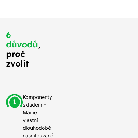
o nejdříve.
6
důvodů
,
proč
zvolit
Komponenty
skladem -
Máme
vlastní
dlouhodobě
nasmlouvané