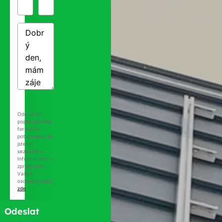
Odesláním
poptávkového
formuláře
potvrzujete, že
jste se
seznámili s
Informacemi o
zpracování
Vašich
osobních údajů
zde
.