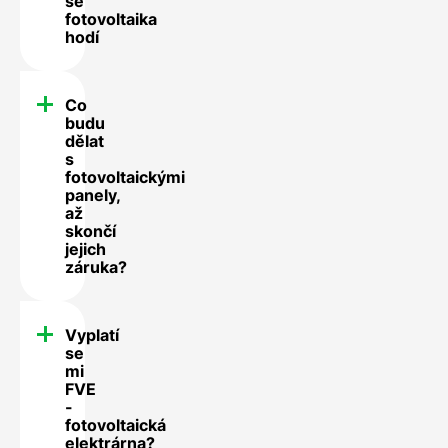
se
fotovoltaika
hodí
Co
budu
dělat
s
fotovoltaickými
panely,
až
skončí
jejich
záruka?
Vyplatí
se
mi
FVE
-
fotovoltaická
elektrárna?