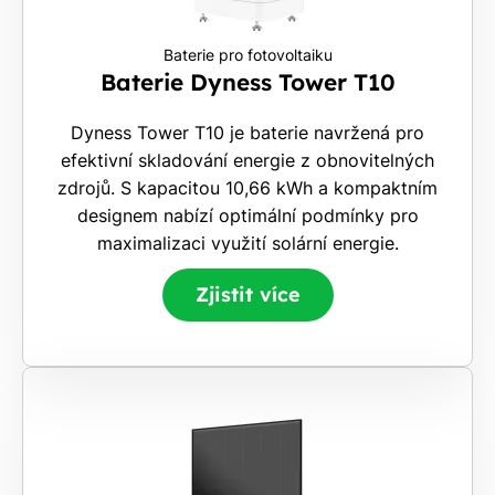
Rádi
Vám
Baterie pro fotovoltaiku
zdarma
Baterie Dyness Tower T10
pošleme,
na co
Dyness Tower T10 je baterie navržená pro
máte
efektivní skladování energie z obnovitelných
nárok.
zdrojů. S kapacitou 10,66 kWh a kompaktním
Stačí
designem nabízí optimální podmínky pro
nám dát
maximalizaci využití solární energie.
vědět -
a nic Vás
Zjistit více
to
nestojí.