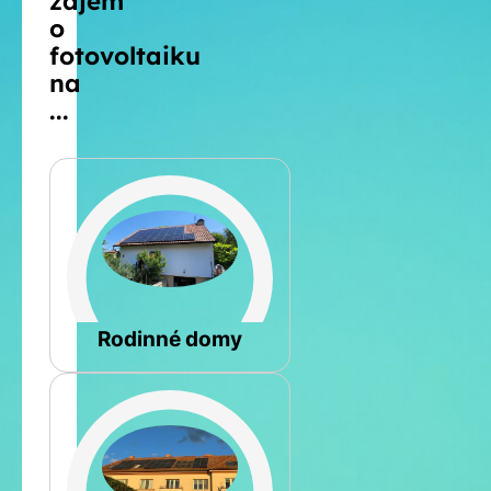
zájem
o
fotovoltaiku
na
...
Šikmá
Rodinné domy