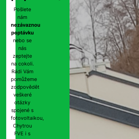
Pošlete
nám
nezávaznou
poptávku
nebo se
nás
zeptejte
na cokoli.
Rádi Vám
pomůžeme
zodpovědět
veškeré
otázky
spojené s
fotovoltaikou,
Chytrou
FVE i s