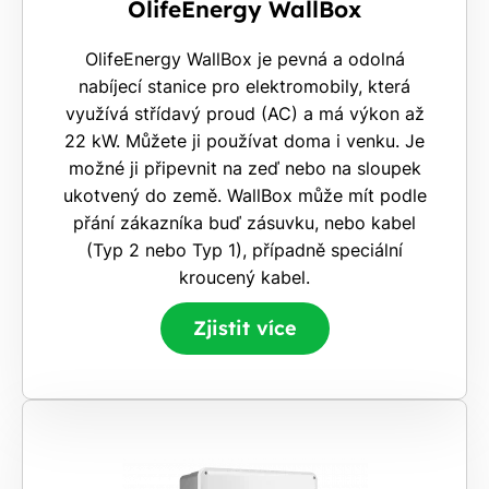
OlifeEnergy WallBox
OlifeEnergy WallBox je pevná a odolná
nabíjecí stanice pro elektromobily, která
využívá střídavý proud (AC) a má výkon až
22 kW. Můžete ji používat doma i venku. Je
možné ji připevnit na zeď nebo na sloupek
ukotvený do země. WallBox může mít podle
přání zákazníka buď zásuvku, nebo kabel
(Typ 2 nebo Typ 1), případně speciální
kroucený kabel.
Zjistit více