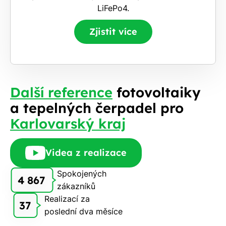
LiFePo4.
Zjistit více
Další reference
fotovoltaiky
a tepelných čerpadel pro
Karlovarský kraj
Videa z realizace
Spokojených
4 867
zákazníků
Realizací za
37
poslední dva měsíce