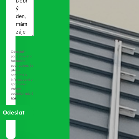
Odesláním
poptávkového
formuláře
potvrzujete, že
jste se
seznámili s
Informacemi o
zpracování
Vašich
osobních údajů
zde
.