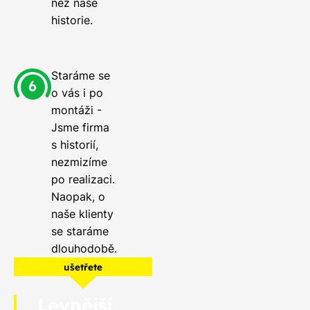
než naše
historie.
Staráme se
o vás i po
montáži -
Jsme firma
s historií,
nezmizíme
po realizaci.
Naopak, o
naše klienty
se staráme
dlouhodobě.
ušetřete
Levnější