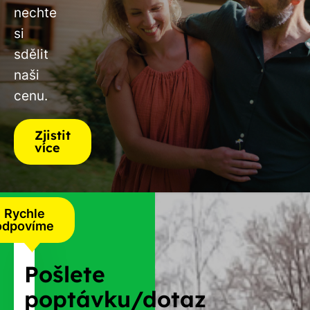
nechte
si
sdělit
naši
cenu.
Zjistit
více
Rychle
odpovíme
Pošlete
poptávku/dotaz