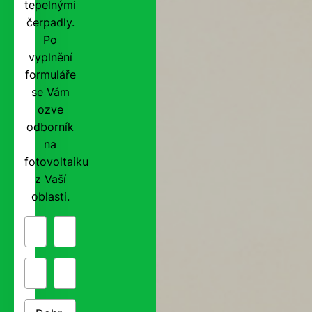
tepelnými
čerpadly.
Po
vyplnění
formuláře
se Vám
ozve
odborník
na
fotovoltaiku
z Vaší
oblasti.