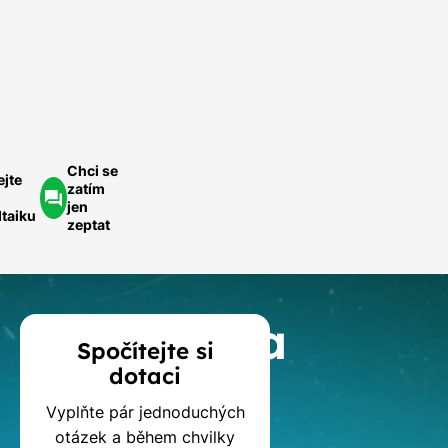
Rychle a
ednoduše.
ychlá
optávka
Chci se
ejte
zatím
jen
ltaiku
zeptat
Kalkulačka
Spočítejte si
dotaci
dotací
Vyplňte pár jednoduchých
otázek a během chvilky