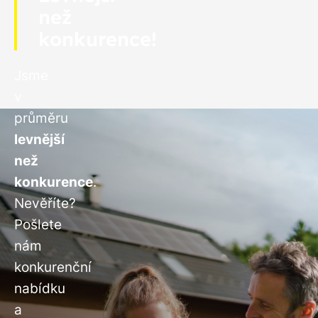
než
konkurence!
Jsme
v
průměru
levnější
než
konkurence
.
Nevěříte?
Pošlete
nám
konkurenční
nabídku
a