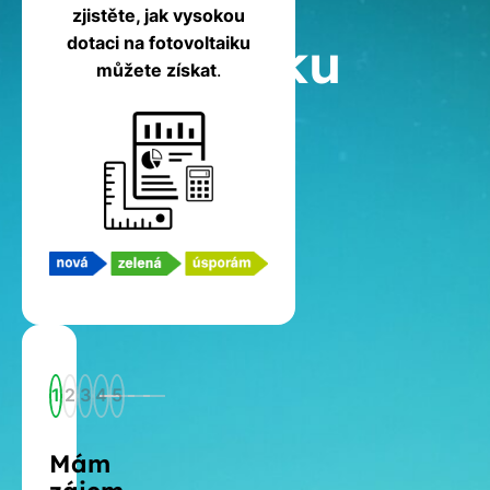
na
zjistěte, jak vysokou
fotovoltaiku
dotaci na fotovoltaiku
můžete získat
.
1
2
3
4
5
Mám