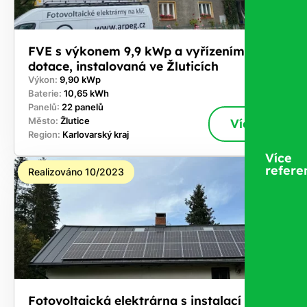
FVE s výkonem 9,9 kWp a vyřízením
dotace, instalovaná ve Žluticích
Výkon:
9,90 kWp
Baterie:
10,65 kWh
Panelů:
22 panelů
Město:
Žlutice
Více
Region:
Karlovarský kraj
Více
refere
Realizováno 10/2023
Fotovoltaická elektrárna s instalací na