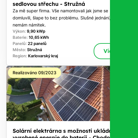
sedlovou střechu - Stružná
Za mě super firma. Vše namontovali jak jsme se
domluvili, šlape to bez problému. Slušné jednání,
nemám námitek.
Výkon:
9,90 kWp
Baterie:
10,65 kWh
Panelů:
22 panelů
Město:
Stružná
Více
Region:
Karlovarský kraj
Realizováno 09/2023
Solární elektrárna s možností ukládání
vyrobené energie do baterií - Chodov