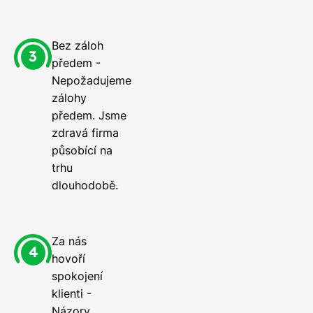
Bez záloh
předem -
Nepožadujeme
zálohy
předem. Jsme
zdravá firma
působící na
trhu
dlouhodobě.
Za nás
hovoří
spokojení
klienti -
Názory