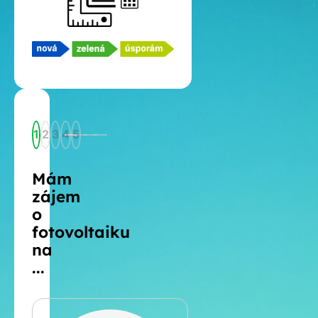
1
2
3
4
5
Mám
zájem
o
fotovoltaiku
na
...