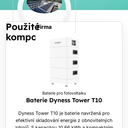
Spočítat
příjmení
kalkulaci
Jiná
Použité
Telefon
Firma
komponenty
E-
mail
Rádi
Vám
Baterie pro fotovoltaiku
zdarma
Baterie Dyness Tower T10
pošleme,
na co
Dyness Tower T10 je baterie navržená pro
máte
efektivní skladování energie z obnovitelných
nárok.
zdrojů. S kapacitou 10,66 kWh a kompaktním