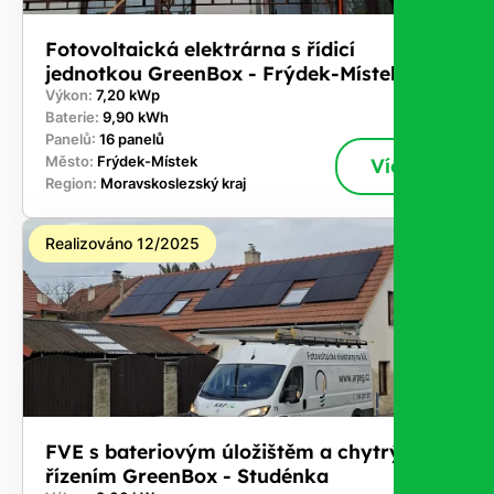
Fotovoltaická elektrárna s řídicí
jednotkou GreenBox - Frýdek-Místek
Výkon:
7,20 kWp
Baterie:
9,90 kWh
Panelů:
16 panelů
Město:
Frýdek-Místek
Více
Region:
Moravskoslezský kraj
Realizováno 12/2025
FVE s bateriovým úložištěm a chytrým
řízením GreenBox - Studénka