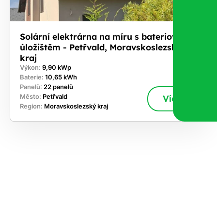
Solární elektrárna na míru s bateriovým
úložištěm - Petřvald, Moravskoslezský
kraj
Výkon:
9,90 kWp
Baterie:
10,65 kWh
Panelů:
22 panelů
Město:
Petřvald
Více
Region:
Moravskoslezský kraj
ekejte
,
hte si
rhnout
ešení
tě dnes