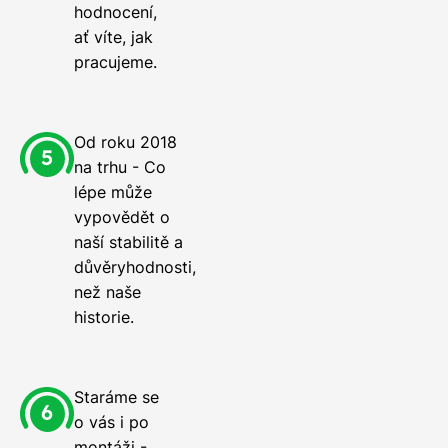
hodnocení,
ať víte, jak
pracujeme.
Od roku 2018
na trhu - Co
lépe může
vypovědět o
naší stabilitě a
důvěryhodnosti,
než naše
historie.
Staráme se
o vás i po
montáži -