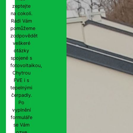
zeptejte
na cokoli.
Rádi Vám
pomůžeme
zodpovědět
veškeré
otázky
spojené s
fotovoltaikou,
Chytrou
FVE i s
tepelnými
čerpadly.
Po
vyplnění
formuláře
se Vám
ozve