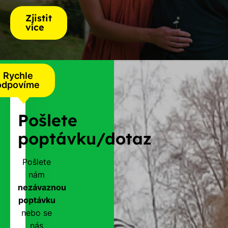
Zjistit
více
Rychle
odpovíme
Pošlete
poptávku/dotaz
Pošlete
nám
nezávaznou
poptávku
nebo se
nás