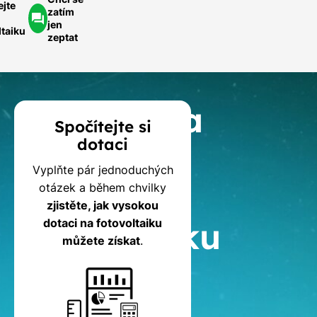
ejte
zatím
jen
ltaiku
zeptat
Kalkulačka
Spočítejte si
dotaci
dotací
Vyplňte pár jednoduchých
na
otázek a během chvilky
zjistěte, jak vysokou
fotovoltaiku
dotaci na fotovoltaiku
můžete získat
.