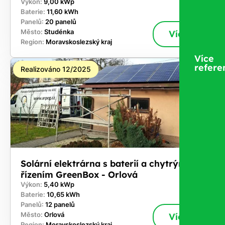
Výkon:
9,00 kWp
Baterie:
11,60 kWh
Panelů:
20 panelů
Město:
Studénka
Více
Region:
Moravskoslezský kraj
Více
refere
Realizováno 12/2025
Solární elektrárna s baterií a chytrým
řízením GreenBox - Orlová
Výkon:
5,40 kWp
Baterie:
10,65 kWh
Panelů:
12 panelů
Město:
Orlová
Více
Region:
Moravskoslezský kraj