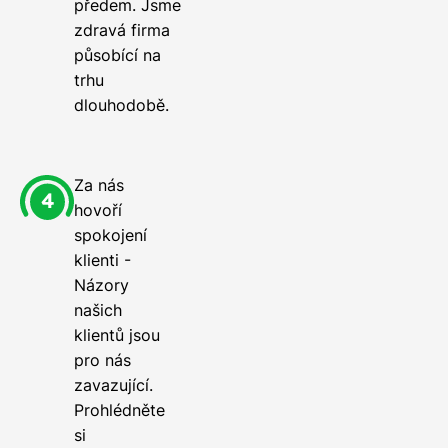
předem. Jsme
zdravá firma
působící na
trhu
dlouhodobě.
Za nás
hovoří
spokojení
klienti -
Názory
našich
klientů jsou
pro nás
zavazující.
Prohlédněte
si