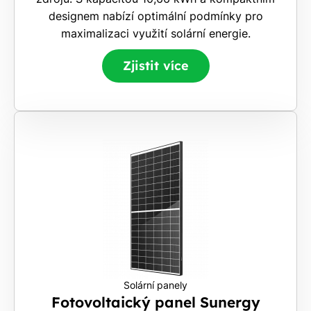
Stačí
designem nabízí optimální podmínky pro
nám dát
maximalizaci využití solární energie.
vědět -
a nic Vás
Zjistit více
to
nestojí.
Solární panely
Fotovoltaický panel Sunergy