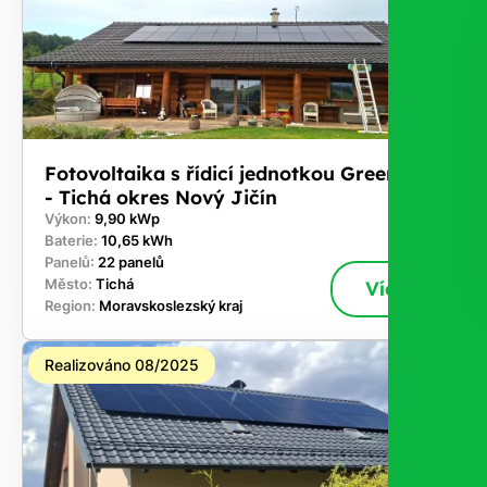
Fotovoltaika s řídicí jednotkou GreenBox
- Tichá okres Nový Jičín
Výkon:
9,90 kWp
Baterie:
10,65 kWh
Panelů:
22 panelů
Město:
Tichá
Více
Region:
Moravskoslezský kraj
Realizováno 08/2025