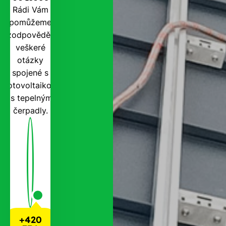
Rádi Vám
pomůžeme
zodpovědět
veškeré
otázky
spojené s
fotovoltaikou
i s tepelnými
čerpadly.
+420