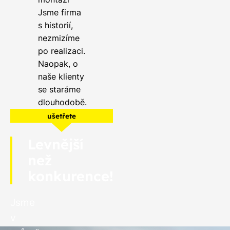
Jsme firma
s historií,
nezmizíme
po realizaci.
Naopak, o
naše klienty
se staráme
dlouhodobě.
ušetřete
Levnější
než
konkurence!
Jsme
v