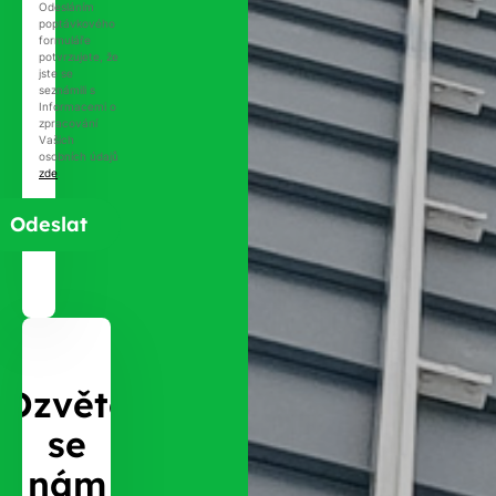
Odesláním
poptávkového
formuláře
potvrzujete, že
jste se
seznámili s
Informacemi o
zpracování
Vašich
osobních údajů
zde
.
Ozvěte
se
nám