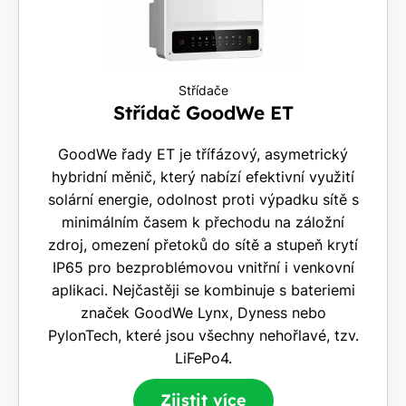
Střídače
Střídač GoodWe ET
GoodWe řady ET je třífázový, asymetrický
hybridní měnič, který nabízí efektivní využití
solární energie, odolnost proti výpadku sítě s
minimálním časem k přechodu na záložní
zdroj, omezení přetoků do sítě a stupeň krytí
IP65 pro bezproblémovou vnitřní i venkovní
aplikaci. Nejčastěji se kombinuje s bateriemi
značek GoodWe Lynx, Dyness nebo
PylonTech, které jsou všechny nehořlavé, tzv.
LiFePo4.
Zjistit více