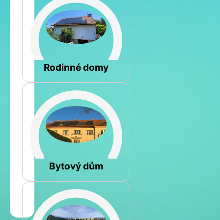
Šikmá
Rodinné domy
Rovná
Bytový dům
Jméno
a