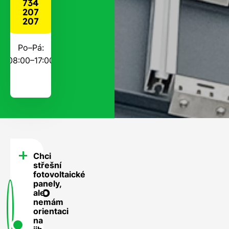
734
207
207
Po–Pá:
08:00–17:00
Chci
FAQ
střešní
-
fotovoltaické
panely,
Často
ale
nemám
se
orientaci
nás
na