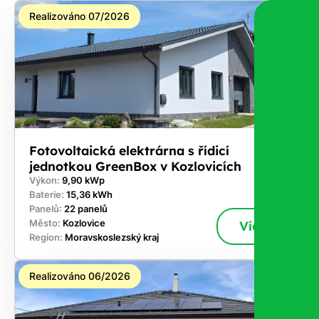
Realizováno 07/2026
Fotovoltaická elektrárna s řídicí
jednotkou GreenBox v Kozlovicích
Výkon:
9,90 kWp
Baterie:
15,36 kWh
Panelů:
22 panelů
Město:
Kozlovice
Více
Region:
Moravskoslezský kraj
Realizováno 06/2026