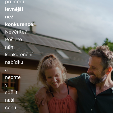
průměru
levnější
než
konkurence
.
Nevěříte?
Pošlete
nám
konkurenční
nabídku
a
nechte
si
sdělit
naši
cenu.