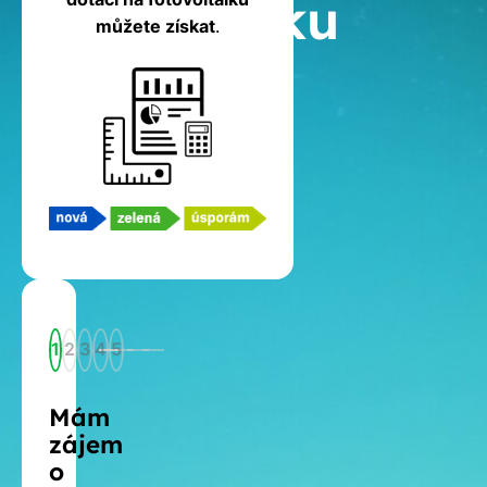
fotovoltaiku
můžete získat
.
1
2
3
4
5
Mám
zájem
o