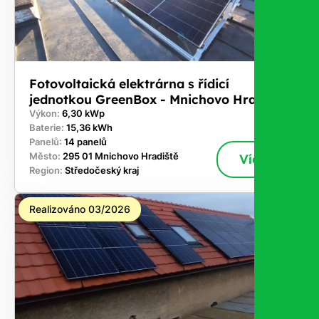
Fotovoltaická elektrárna s řídicí
jednotkou GreenBox - Mnichovo Hradiště
Výkon:
6,30 kWp
Baterie:
15,36 kWh
Panelů:
14 panelů
Město:
295 01 Mnichovo Hradiště
Více
Region:
Středočeský kraj
Realizováno 03/2026