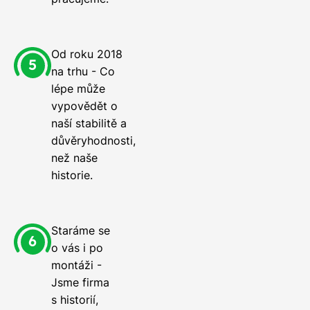
Od roku 2018
na trhu - Co
lépe může
vypovědět o
naší stabilitě a
důvěryhodnosti,
než naše
historie.
Staráme se
o vás i po
montáži -
Jsme firma
s historií,