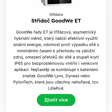
Střídače
Střídač GoodWe ET
GoodWe řady ET je třífázový, asymetrický
hybridní měnič, který nabízí efektivní využití
solární energie, odolnost proti výpadku sítě s
minimálním časem k přechodu na záložní
zdroj, omezení přetoků do sítě a stupeň krytí
IP65 pro bezproblémovou vnitřní i venkovní
aplikaci. Nejčastěji se kombinuje s bateriemi
značek GoodWe Lynx, Dyness nebo
PylonTech, které jsou všechny nehořlavé, tzv.
LiFePo4.
Zjistit více