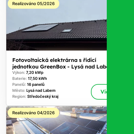
Realizováno 05/2026
Fotovoltaická elektrárna s řídicí
jednotkou GreenBox - Lysá nad Labem
Výkon:
7,20 kWp
Baterie:
17,50 kWh
Panelů:
16 panelů
Město:
Lysá nad Labem
Více
Region:
Středočeský kraj
Realizováno 04/2026