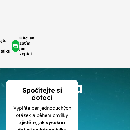
ychlá
optávka
Chci se
ejte
zatím
jen
ltaiku
zeptat
Kalkulačka
Spočítejte si
dotaci
dotací
Vyplňte pár jednoduchých
na
otázek a během chvilky
zjistěte, jak vysokou
dotaci na fotovoltaiku