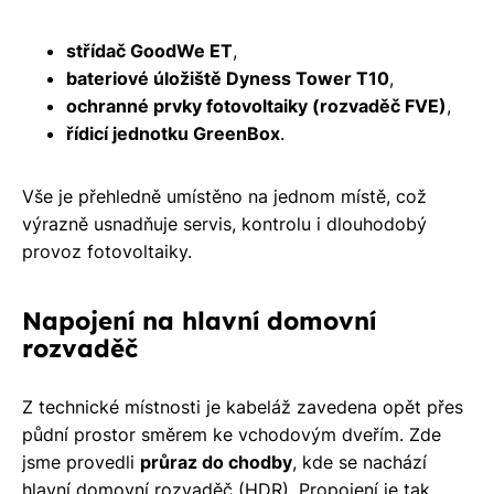
střídač GoodWe ET
,
bateriové úložiště Dyness Tower T10
,
ochranné prvky fotovoltaiky (rozvaděč FVE)
,
řídicí jednotku GreenBox
.
Vše je přehledně umístěno na jednom místě, což
výrazně usnadňuje servis, kontrolu i dlouhodobý
provoz fotovoltaiky.
Napojení na hlavní domovní
rozvaděč
Z technické místnosti je kabeláž zavedena opět přes
půdní prostor směrem ke vchodovým dveřím. Zde
jsme provedli
průraz do chodby
, kde se nachází
hlavní domovní rozvaděč (HDR). Propojení je tak