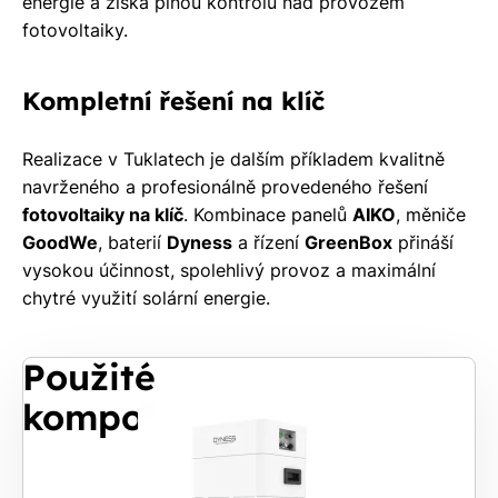
energie a získá plnou kontrolu nad provozem
fotovoltaiky.
Kompletní řešení na klíč
Realizace v Tuklatech je dalším příkladem kvalitně
navrženého a profesionálně provedeného řešení
fotovoltaiky na klíč
. Kombinace panelů
AIKO
, měniče
GoodWe
, baterií
Dyness
a řízení
GreenBox
přináší
vysokou účinnost, spolehlivý provoz a maximální
chytré využití solární energie.
Použité
komponenty