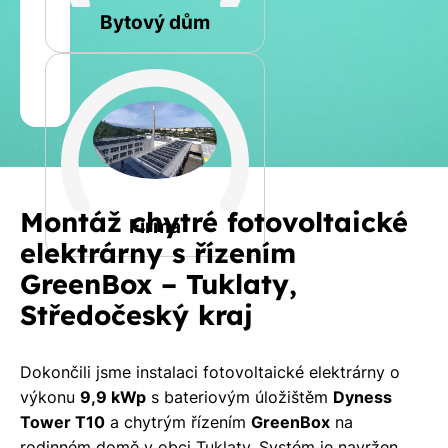
Bytový dům
Jméno
a
Spočítat
příjmení
kalkulaci
Jiná
Montáž chytré fotovoltaické
Telefon
Firma
elektrárny s řízením
GreenBox – Tuklaty,
E-
Středočeský kraj
mail
Dokončili jsme instalaci fotovoltaické elektrárny o
výkonu
9,9 kWp
s bateriovým úložištěm
Dyness
Rádi
Tower T10
a chytrým řízením
GreenBox
na
Vám
rodinném domě v obci Tuklaty. Systém je navržen