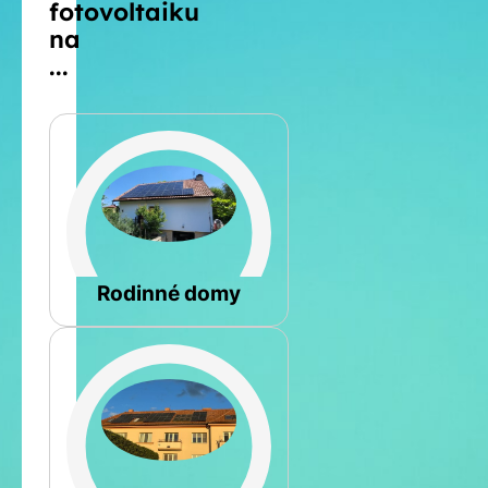
fotovoltaiku
na
...
Šikmá
Rodinné domy
Rovná