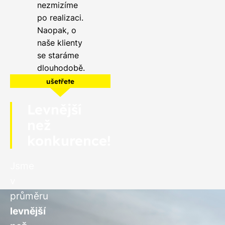
nezmizíme
po realizaci.
Naopak, o
naše klienty
se staráme
dlouhodobě.
ušetřete
Levnější
než
konkurence!
Jsme
v
průměru
levnější