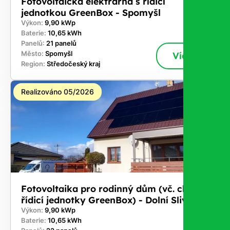
Fotovoltaická elektrárna s řídicí
jednotkou GreenBox - Spomyšl
Výkon:
9,90 kWp
Baterie:
10,65 kWh
Panelů:
21 panelů
Město:
Spomyšl
Více
Region:
Středočeský kraj
Realizováno 05/2026
Fotovoltaika pro rodinný dům (vč. chytré
řídicí jednotky GreenBox) - Dolní Slivno
Výkon:
9,90 kWp
Baterie:
10,65 kWh