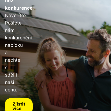
než
konkurence
.
Nevěříte?
Pošlete
nám
konkurenční
nabídku
a
nechte
si
sdělit
naši
cenu.
Zjistit
více