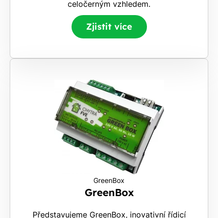
celočerným vzhledem.
Zjistit více
GreenBox
GreenBox
Představujeme GreenBox, inovativní řídicí