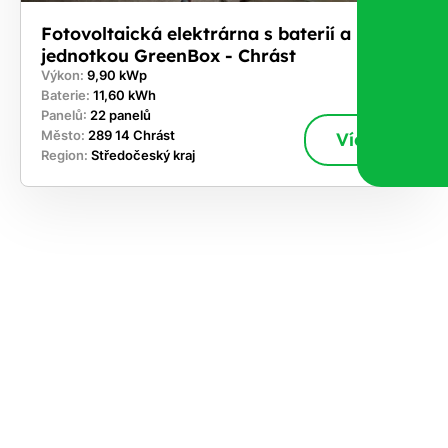
Fotovoltaická elektrárna s baterií a řídicí
jednotkou GreenBox - Chrást
Výkon:
9,90 kWp
Baterie:
11,60 kWh
Panelů:
22 panelů
Město:
289 14 Chrást
Více
Region:
Středočeský kraj
ekejte
,
hte si
rhnout
ešení
tě dnes
učasnosti