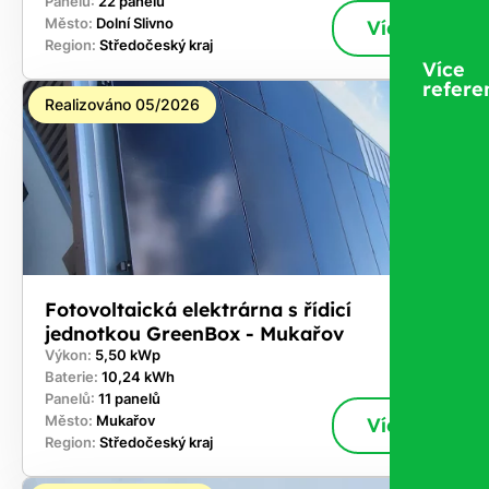
Panelů:
22 panelů
Město:
Dolní Slivno
Více
Region:
Středočeský kraj
Více
refere
Realizováno 05/2026
Fotovoltaická elektrárna s řídicí
jednotkou GreenBox - Mukařov
Výkon:
5,50 kWp
Baterie:
10,24 kWh
Panelů:
11 panelů
Město:
Mukařov
Více
Region:
Středočeský kraj