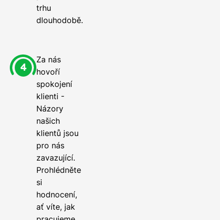
trhu
dlouhodobě.
Za nás
hovoří
spokojení
klienti -
Názory
našich
klientů jsou
pro nás
zavazující.
Prohlédněte
si
hodnocení,
ať víte, jak
pracujeme.