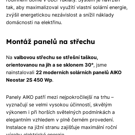
zdarma
tak, aby maximalizoval využití vlastní solární energie,
pošleme,
zvýšil energetickou nezávislost a snížil náklady
na co
domácnosti na elektřinu.
máte
nárok.
Montáž panelů na střechu
Stačí
nám dát
vědět -
Na
valbovou střechu se střešní taškou,
a nic Vás
orientovanou na jih a se sklonem 30°
, jsme
to
nainstalovali
22 moderních solárních panelů AIKO
nestojí.
Neostar 2S 450 Wp
.
Panely AIKO patří mezi nejpokročilejší na trhu –
vyznačují se velmi vysokou účinností, skvělým
výkonem i při horších světelných podmínkách a
elegantním vzhledem v plně černém provedení.
Instalace na jižní stranu zajišťuje maximální roční
výrobu elektrické energie.