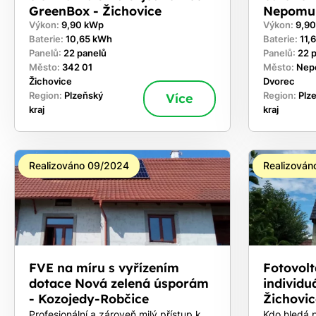
GreenBox - Žichovice
Nepomu
Výkon:
9,90 kWp
Výkon:
9,9
Baterie:
10,65 kWh
Baterie:
11,
Panelů:
22 panelů
Panelů:
22 
Město:
342 01
Město:
Nep
Žichovice
Dvorec
Region:
Plzeňský
Více
Region:
Plz
kraj
kraj
Realizováno 09/2024
Realizován
FVE na míru s vyřízením
Fotovolt
dotace Nová zelená úsporám
individu
- Kozojedy-Robčice
Žichovic
Profesionální a zároveň milý přístup k
Kdo hledá p