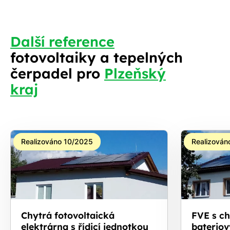
Další reference
fotovoltaiky a tepelných
S
čerpadel pro
Plzeňský
kraj
Realizováno 10/2025
Realizován
Chytrá fotovoltaická
FVE s c
elektrárna s řídicí jednotkou
bateriov