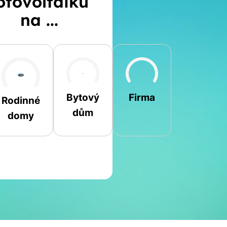
otovoltaiku
na ...
Šikmá
Rovná
Jiná
Firma
Bytový
Rodinné
dům
domy
Jméno a příjmení
Spočítat
Telefon
kalkulaci
E-mail