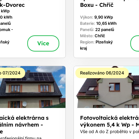
k-Dvorec
Boxu - Chříč
0 kWp
60 kWh
Výkon:
9,90 kWp
panelů
Baterie:
10,65 kWh
omuk -
Panelů:
22 panelů
Město:
Chříč
eňský
Více
Region:
Plzeňský
kraj
o 07/2024
Realizováno 06/2024
aická elektrárna s
Fotovoltaická elektrá
álním návrhem -
výkonem 5,4 k Wp - M
e
Vše od A do Z proběhlo v po
rofesionální firmu na