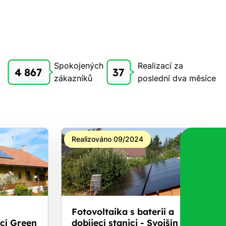
Spokojených
Realizací za
4 867
37
zákazníků
poslední dva měsíce
Realizováno 09/2024
Fotovoltaika s baterií a
cí Green
dobíjecí stanici - Svojšín