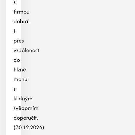
s
firmou
dobrá.
I
přes
vzdálenost
do
Plzně
mohu
s
klidným
svědomím
doporučit.
(30.12.2024)