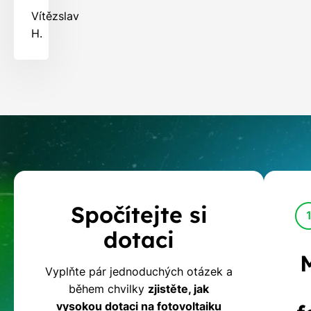
Vítězslav
H.
Kalkulačka
Spočítejte si
dotací
dotaci
na
Vyplňte pár jednoduchých otázek a
během chvilky
zjistěte, jak
fotovoltaiku
vysokou dotaci na fotovoltaiku