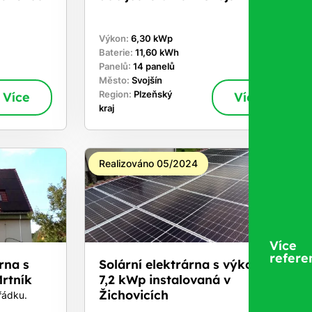
Výkon:
6,30 kWp
Baterie:
11,60 kWh
Panelů:
14 panelů
Město:
Svojšín
Více
Region:
Plzeňský
Více
kraj
Realizováno 05/2024
Více
refere
rna s
Solární elektrárna s výkonem
rtník
7,2 kWp instalovaná v
Žichovicích
řádku.