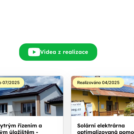
Rádi Vám zdarma
pošleme, na co máte
nárok.
tačí nám dát vědět - a
nic Vás to nestojí.
Videa z realizace
o 07/2025
Realizováno 04/2025
hytrým řízením a
Solární elektrárna
ým úložištěm -
optimalizovaná pomo