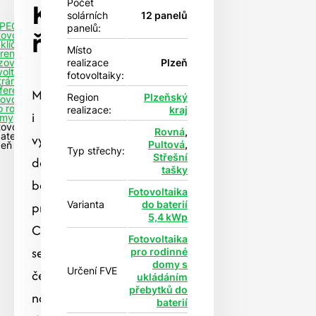
Počet
Klient
solárních
12 panelů
PEG -
panelů:
říká
tovoltaika
klíč
Místo
rence
realizace
Plzeň
izovaných
voltaických
fotovoltaiky:
tráren
ference
Montáž
Region
Plzeňský
tovoltaiky
o rodinné
realizace:
kraj
i
my
tovoltaika
Rovná
,
vyřízení
aterií -
Pultová
,
zeň
Typ střechy:
Střešní
dotace
tašky
bez
Fotovoltaika
problémů.
Varianta
do baterií
5,4 kWp
Chvíli
Fotovoltaika
se
pro rodinné
domy s
Určení FVE
čekalo
ukládáním
přebytků do
na
baterií