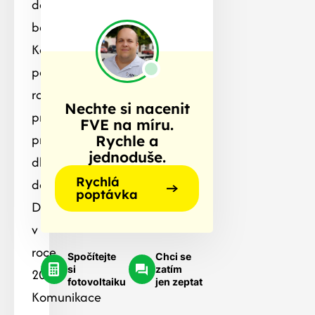
dodávku
baterií.
Kontrola
po
roce
Nechte si nacenit
provozu
FVE na míru.
proběhla
Rychle a
jednoduše.
dle
Rychlá
dohody.
poptávka
Dodávka
v
roce
Spočítejte
Chci se
si
zatím
2022.
fotovoltaiku
jen zeptat
Komunikace