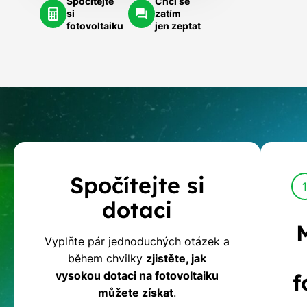
Spočítejte
Chci se
si
zatím
fotovoltaiku
jen zeptat
Kalkulačka
Spočítejte si
dotací
dotaci
na
Vyplňte pár jednoduchých otázek a
během chvilky
zjistěte, jak
fotovoltaiku
vysokou dotaci na fotovoltaiku
f
můžete získat
.