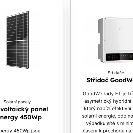
Střídače
Střídač GoodW
GoodWe řady ET je tří
asymetrický hybridní
Solární panely
voltaický panel
který nabízí efektivní 
solární energie, odolno
unergy 450Wp
výpadku sítě s mini
nergy 450Wp jsou
časem k přechodu na 