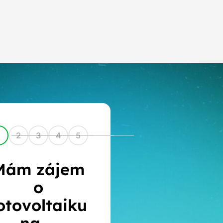
1
2
3
4
5
Mám zájem
o
otovoltaiku