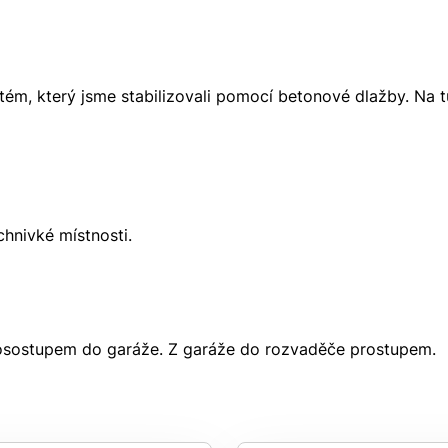
pošleme, na co máte
nárok.
tačí nám dát vědět - a
tém, který jsme stabilizovali pomocí betonové dlažby. Na 
nic Vás to nestojí.
chnivké místnosti.
 prosostupem do garáže. Z garáže do rozvaděče prostupem.