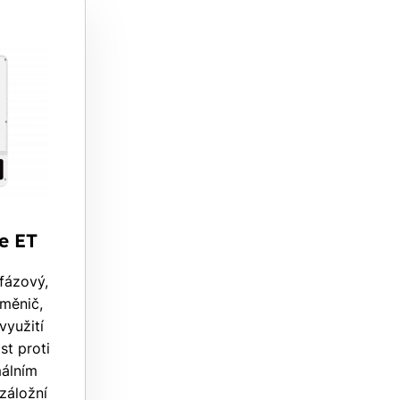
e ET
fázový,
 měnič,
využití
st proti
málním
záložní