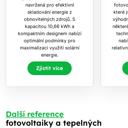
navržená pro efektivní
fotovo
skladování energie z
které 
obnovitelných zdrojů. S
výhodn
kapacitou 10,66 kWh a
některé
kompaktním designem nabízí
techn
optimální podmínky pro
nabí
maximalizaci využití solární
relativ
energie.
Zjistit více
Další reference
fotovoltaiky a tepelných