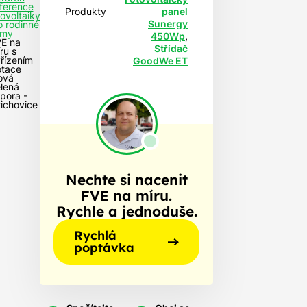
ference
Produkty
panel
tovoltaiky
Sunergy
o rodinné
my
450Wp
,
E na
Střídač
ru s
řízením
GoodWe ET
otace
ová
lená
pora -
tichovice
Nechte si nacenit
FVE na míru.
Rychle a jednoduše.
Rychlá
poptávka