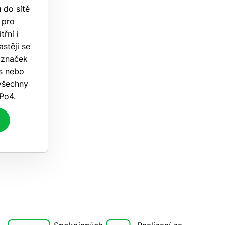
 do sítě
 pro
řní i
astěji se
 značek
s nebo
 všechny
ePo4.